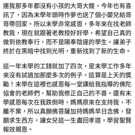
連我那多年都沒有小孩的大哥大嫂，今年也有喜
訊了，因為末學年頭時作夢也送了個小嬰兒給哥
哥帶回家。所以末學非常感恩，多年來在找老師
教我，現在就跟著老教授好好學，希望自己真的
做到依教奉行，而不是陽奉陰違的學生。讓弟子
終於在黑暗中找到光明，重新找到了新的生命。
這一年末學的工錢就加了四次，是末學工作多年
來沒有試過加那麼多次的例子，這算是上天的獎
勵！末學在這裡也感恩每一堂課給我指導的佛陀
協會的老師們，幫助我修正自己的不善。還有末
學感恩每次在我跌倒時，媽媽原來在支持我，不
離不棄，所以真願佛菩薩加持媽媽早日念佛，發
願求生西方，讓女兒這一生盡回孝道，學習聖賢
報效親恩。