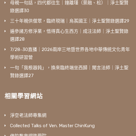
母親一句話，四代都往生｜鐘離瑾（景融、松）｜淨土聖賢
錄選譯30
三十年親供僧眾，臨終現瑞｜烏萇國王｜淨土聖賢錄選譯29
遍參諸方修淨業，悟得真心生西方｜成注法師｜淨土聖賢錄
選譯28
7/28‒30直播｜2026兩岸三地暨世界各地中華傳統文化青年
學術研習營
一句「我根器鈍」，換來臨終端坐西歸｜聞言法師｜淨土聖
賢錄選譯27
相關學習網站
淨空老法師專集網
Collected Talks of Ven. Master ChinKung
佛陀教育網路學院