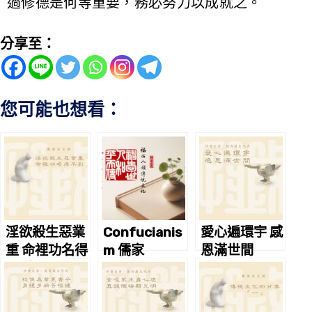
過修德是何等重要，務必努力以成就之。
分享至：
您可能也想看：
淫欲殺生惡業
Confucianis
愛心遍環宇 感
重 命裡功名得
m 儒家
恩滿世間
不到