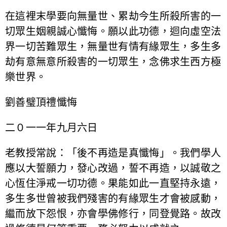
在這裡末學要向無量世、累劫今生所殺所害的一
切眾生姻親誠心懺悔。願以此功德，迴向虛空法
界一切苦難眾生，無量世有情有緣眾生，多生多
劫有意無意所殺害的一切眾生，念佛求生西方極
樂世界。
劉善璧頂禮懺悔
二０一一年九月六日
老教授常說：「後不再造是真懺悔」。我們學人
應以大誓願力，發心改過，誓不再造，以誠敬之
心恆住淨戒一切功德。果能如此一直堅持永遠，
多生多世曾被我們殘害的有緣眾生才會被感動，
繼而放下怨恨，亦會學佛修行，同登覺路。故改