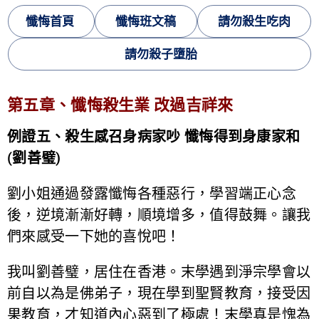
懺悔首頁
懺悔班文稿
請勿殺生吃肉
請勿殺子墮胎
第五章、懺悔殺生業 改過吉祥來
例證五、殺生感召身病家吵 懺悔得到身康家和
(劉善璧)
劉小姐通過發露懺悔各種惡行，學習端正心念
後，逆境漸漸好轉，順境增多，值得鼓舞。讓我
們來感受一下她的喜悅吧！
我叫劉善璧，居住在香港。末學遇到淨宗學會以
前自以為是佛弟子，現在學到聖賢教育，接受因
果教育，才知道內心惡到了極處！末學真是愧為