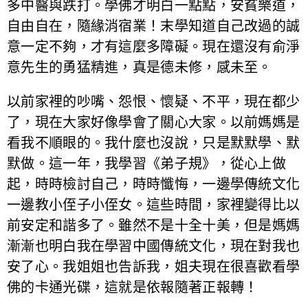
多中醫與跌打。學佛才明白一點點，安貧樂道，
自由自在，隨緣消宿業！末學知道自己改過的誠
意一定不夠，才有這麼多障礙。現在還沒有俞淨
意先生的勇猛精進，真是德未修，感未至。
以前家裡的吵嘴、怨恨、懷疑、不平，現在都少
了，現在大家好像學會了關心大家。以前媽媽是
看我不順眼的。我什麼也沒說，只是默默學、默
默做。這一年，我學習《弟子規》，從心上做
起，時時檢討自己，時時懺悔，一邊學傳統文化
一邊教小侄子小侄女。這些時間，家裡變得比以
前安定和諧多了。雖然不是十全十美，但是媽媽
漸漸也明白我在學習中國傳統文化，現在對我也
安了心。我姐姐也告訴我，姐夫現在很喜歡看學
佛的卡通光碟，這就是依報隨著正報轉！