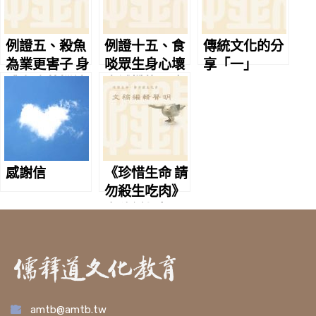
例證五、殺魚
例證十五、食
傳統文化的分
為業更害子 身
啖眾生身心壞
享「一」
體多病苦惱纏
真誠懺悔顯光
明
感謝信
《珍惜生命 請
勿殺生吃肉》
文稿編輯聲明
amtb@amtb.tw