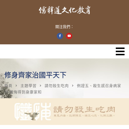
關注我們：
修身齊家治國平天下
首頁
主題學習
請勿殺生吃肉
例證五、殺生感召身病家
吵 懺悔得到身康家和