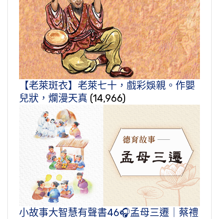
【老萊斑衣】老萊七十，戲彩娛親。作嬰
兒狀，爛漫天真
(14,966)
小故事大智慧有聲書46🎧孟母三遷｜蔡禮