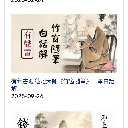
有聲書🎧蓮池大師《竹窗隨筆》三筆白話
解
2025-09-26