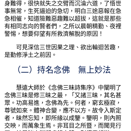
身難得，很快就失之交臂而沉淪六道，了悟世
事無常，生死逼迫的急切，明白三途惡報在急
急相催，知道險難惡趣難以超拔，這就是那些
有相同志向的賢者們，之所以晨朝精勤、夜裡
警惕，想要仰望有所救濟解脫的原因！
可見深信三世因果之理、欲出輪迴苦趣，
是勤修淨土之前因。
（二）持名念佛 無上妙法
慧遠大師於《念佛三昧詩集序》中闡明了
念佛三昧是修三昧之最，「又諸三昧，其名甚
眾。功高易進，念佛為先。何者，窮玄極寂，
尊號如來。體神合變，應不以方。故令入斯定
者，昧然忘知，即所緣以成鑒。鑒明，則內照
交映，而萬象生焉。非耳目之所暨，而聞見行