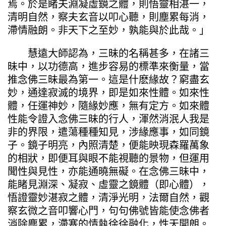
焉。於是睹夫淵凝虛鏡之體，則悟靈相湛一，
清明自然，察夫玄音以叩心聽，則塵累每消，
滯情融朗。非天下之至妙，孰能與於此哉。」
慧遠大師認為，三昧的名稱甚多，在諸三
昧中，以功德高，進步容易的標準來衡量，當
推念佛三昧最為第一。這是什麽緣故？窮盡玄
妙，通達寂滅的境界，即是如來性體。如來性
體，任運神妙，隨緣妙應，無有定方。如來體
性能令證入念佛三昧的行人，渾然消泯人我是
非的界限，遣蕩種種知見，涉緣應事，如同鏡
子。鏡子明亮，內照清楚，便能映現森羅萬象
的相狀，即便耳與眼不能視聽的景物，但運用
聞性與見性，亦能通曉無礙。在念佛三昧中，
能睹見淵深、凝寂、虛靈之鏡體（即心體），
悟證靈妙湛寂之體，清淨光明，法爾自然，觀
察玄微之音叩響心門，句句佛號皆能使念佛者
消除塵累，滯塞的情執徐徐融化，性天開朗。