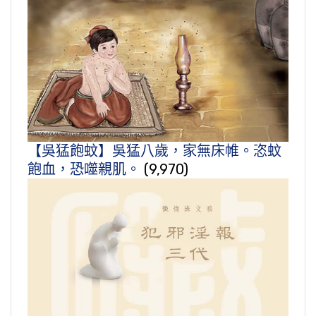
【吳猛飽蚊】吳猛八歲，家無床帷。恣蚊
飽血，恐噬親肌。
(9,970)