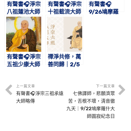
有聲書🎧淨宗
有聲書🎧淨宗
有聲書🎧
八祖蓮池大師
十祖截流大師
9/26鳩摩羅
略傳
略傳
什大師圓寂紀
念日
有聲書🎧淨宗
禪淨共修，萬
五祖少康大師
善同歸｜2/5
略傳｜一句彌
淨宗六祖永明
陀，感應非
延壽大師圓寂
輕，少康化
紀念日
上一篇文章
下一篇文章
有聲書🎧淨宗三祖承遠
七佛譯師，悲願濟眾
佛，善導光明
大師略傳
苦，舌根不壞，清音徹
九天｜9/22鳩摩羅什大
師圓寂紀念日