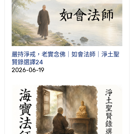
嚴持淨戒，老實念佛｜如會法師｜淨土聖
賢錄選譯24
2026-06-19