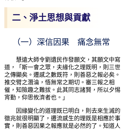
二、淨土思想與貢獻
（一）深信因果 痛念無常
慧遠大師令劉遺民作發願文，其願文中寫
道，「斯一會之眾，夫緣化之理既明，則三世
之傳顯矣。遷感之數既符，則善惡之報必矣。
推交臂之潛淪，悟無常之期切。審三報之相
催，知險趣之難拔。此其同志諸賢，所以夕惕
宵勤，仰思攸濟者也。」
因緣變化的道理既已明白，則去來生滅的
徵兆就很明顯了，遷流感生的理既是相應於事
實，則善惡因果之報應就是必然的了。知道人