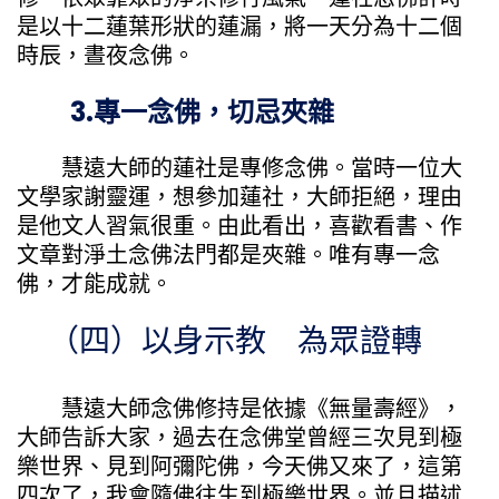
是以十二蓮葉形狀的蓮漏，將一天分為十二個
時辰，晝夜念佛。
3.專一念佛，切忌夾雜
慧遠大師的蓮社是專修念佛。當時一位大
文學家謝靈運，想參加蓮社，大師拒絕，理由
是他文人習氣很重。由此看出，喜歡看書、作
文章對淨土念佛法門都是夾雜。唯有專一念
佛，才能成就。
（四）以身示教 為眾證轉
慧遠大師念佛修持是依據《無量壽經》，
大師告訴大家，過去在念佛堂曾經三次見到極
樂世界、見到阿彌陀佛，今天佛又來了，這第
四次了，我會隨佛往生到極樂世界。並且描述