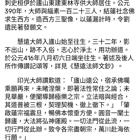
刺史桓伊於廬山東建東林寺供大師居住。公元
390年，大師與緇素一百二十三人，結蓮社念佛
求生西方。造西方三聖像，以蓮漏計時，令劉
遺民著發願文。
慧遠大師入廬山始至往生，三十二年，影
不出山，跡不入俗，志心於淨土，用功辦道。
於公元416年八月初六日端坐往生。著述及後人
所作傳讚記頌等，詳見《慧遠法師文鈔》。
印光大師讚歎道：「廬山遠公，宿承佛囑
乘願再來，未睹涅槃，即著法性常住之論；未
見華嚴，便闡導歸極樂之宗。立法暗與經合，
其道普被三根，契理契機、徹上徹下。」「肇
啟蓮宗福震旦，暢佛本懷垂方便。圓音一闡士
歸廬，大法將弘神運殿。一切法門從此流，一
切行門從此辦。致令各宗盡朝宗，萬川赴海依
行願。」