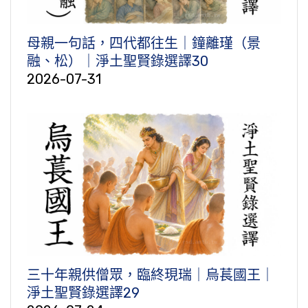
母親一句話，四代都往生｜鐘離瑾（景
融、松）｜淨土聖賢錄選譯30
2026-07-31
三十年親供僧眾，臨終現瑞｜烏萇國王｜
淨土聖賢錄選譯29