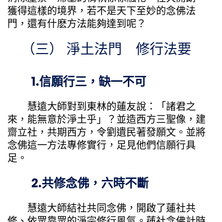
獲得這樣的境界，若不是天下至妙的念佛法
門，還有什麽方法能夠達到呢？
（三） 淨土法門 修行法要
1.信願行三，缺一不可
慧遠大師對到東林的蓮友說：「諸君之
來，能無意於淨土乎」？並造西方三聖像，建
齋立社，共期西方，令劉遺民著發願文。並將
念佛這一方法專修實行，足見他們信願行具
足。
2.共修念佛，六時不斷
慧遠大師結社共同念佛，開啟了蓮社共
修、依眾靠眾的淨宗修行風氣。蓮社念佛計時