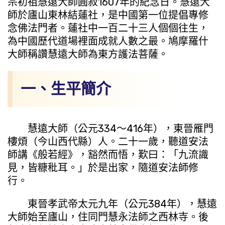
宗初祖慧遠大師圓寂1607年的紀念日。慧遠大
師於廬山東林結蓮社，是中國第一位提倡專修
念佛法門者。蓮社中一百二十三人個個往生，
為中國歷代道場裡面成就人數之最。鳩摩羅什
大師稱讚慧遠大師為東方護法菩薩。
一、生平簡介
慧遠大師（公元334～416年），東晉雁門
樓煩（今山西代縣）人。二十一歲，聽道安法
師講《般若經》，豁然而悟，歎曰：「九流識
見，皆糠秕耳。」於是出家，隨道安法師修
行。
東晉孝武帝太元九年（公元384年），慧遠
大師始至廬山，住同門慧永法師之西林寺。後