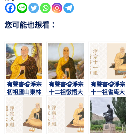
您可能也想看：
有聲書🎧淨宗
有聲書🎧淨宗
有聲書🎧淨宗
初祖廬山東林
十二祖徹悟大
十一祖省庵大
慧遠大師略傳
師略傳｜紅螺
師略傳｜行在
｜肇啟蓮宗，
典範，攝禪教
梵網，志在西
暢佛本懷
而歸淨土
方