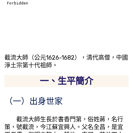
截流大師（公元1626-1682），清代高僧，中國
淨土宗第十代祖師。
一、生平簡介
（一）出身世家
截流大師生長於書香門第，俗姓蔣，名行
策，號截流，今江蘇宜興人。父名全昌，是宜