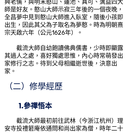
興老儒，與明末憨山、蓮池、真可、蕅益四大
師是好友。憨山大師示寂三年後的一個夜晚，
全昌夢中見到憨山大師進入臥室，隨後小孩即
出生，因此其父為子取名為夢憨。時為明朝熹
宗天啟六年（公元1626年）。
截流大師自幼飽讀佛典儒書，少時即顯露
其過人之處，喜好獨處思惟，內心時常萌發出
家修行之志。待到父母相繼逝世後，決意出
家。
（二）修學經歷
1.參禪悟本
截流大師最初前往武林（今浙江杭州）理
安寺投禮箬庵依通問和尚出家為僧，時年二十