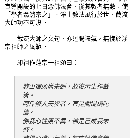
宣導開設的七日念佛法會，從其教者無數，使
「學者翕然宗之」。淨土教法風行於世，截流
大師功不可沒。
截流大師之文句，亦迴腸盪氣，無愧於淨
宗祖師之風範。
印祖作蓮宗十祖頌曰：
憨山宿願尚未酬，故復示生作截
流。
呵斥修人天福者，直是闡提旃陀
儔。
佛我心性原不異，佛是已成我未
修。