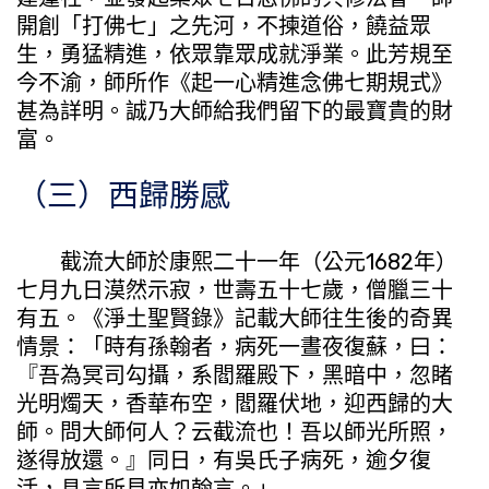
開創「打佛七」之先河，不揀道俗，饒益眾
生，勇猛精進，依眾靠眾成就淨業。此芳規至
今不渝，師所作《起一心精進念佛七期規式》
甚為詳明。誠乃大師給我們留下的最寶貴的財
富。
（三）西歸勝感
截流大師於康熙二十一年（公元1682年）
七月九日漠然示寂，世壽五十七歲，僧臘三十
有五。《淨土聖賢錄》記載大師往生後的奇異
情景：「時有孫翰者，病死一晝夜復蘇，曰：
『吾為冥司勾攝，系閻羅殿下，黑暗中，忽睹
光明燭天，香華布空，閻羅伏地，迎西歸的大
師。問大師何人？云截流也！吾以師光所照，
遂得放還。』同日，有吳氏子病死，逾夕復
活，具言所見亦如翰言。」