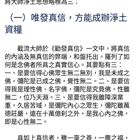
將大師淨土思想略標為三：
（一）唯發真信，方能成辦淨土
資糧
截流大師於《勸發真信》一文中，將真信
的內涵及無真信的弊端，和盤托出。羅列了如
何是念佛者所具之真實信心。其要點有三：
一、是要信得心佛眾生無二無別，我是未成之
佛，彌陀是已成之佛，覺性無二。二、是要信
得我是理性佛、名字佛，彌陀是究竟佛，性雖
無二，位乃天淵。三、是要信得我雖障深業
重，久居苦域，是彌陀內心之眾生，彌陀雖萬
德莊嚴，遠在十萬億刹之外，是我心內之佛，
即是心性無二。
具如上真信者，雖一毫之善，一塵之福，