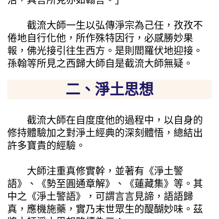
截流大師一生以弘傳淨宗為己任，孜孜不
倦地自行化他，所作殊特因行，必感勝妙果
報，佛光接引往生西方。是則閻羅伏地迎接。
孫翰等所見之西歸大師自是截流大師無疑。
二、淨土思想
截流大師在自度度他的過程中，以自身的
修持體驗加之對淨土經典的深刻體悟，總結出
許多寶貴的經驗。
大師注重真修實幹，並著有《淨土警
語》、《勢至圓通章解》、《蓮藏集》等。其
中之《淨土警語》，可謂言言見諦，語語歸
真，應機施藥，實乃末世眾生的醍醐妙味。茲