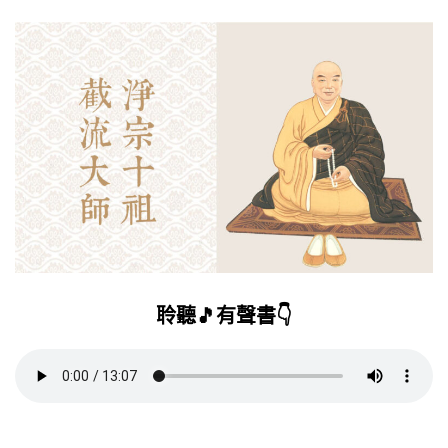
聆聽🎵有聲書👇️