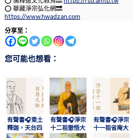
⭕️ 儒釋道文化教育🔜
https://rsd.amtb.tw
⭕️ 華藏淨宗弘化網🔜
https://www.hwadzan.com
分享至：
您可能也想看：
有聲書🎧東土
有聲書🎧淨宗
有聲書🎧淨宗
釋迦，天台四
十二祖徹悟大
十一祖省庵大
祖｜天台四祖
師略傳｜紅螺
師略傳｜行在