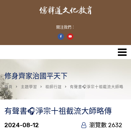
關注我們：
修身齊家治國平天下
首頁
主題學習
祖師行誼
有聲書🎧淨宗十祖截流大師略
傳
有聲書🎧淨宗十祖截流大師略傳
2024-08-12
瀏覽數 2632