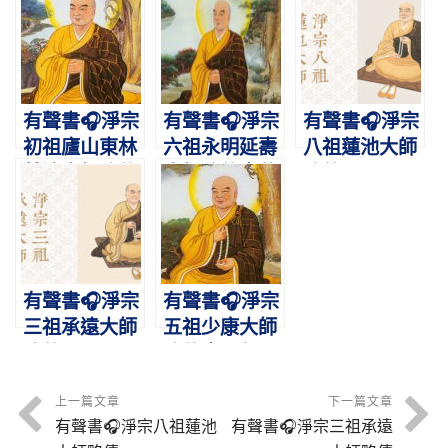
智者大師圓寂
典範，攝禪教
梵網，志在西
紀念日
而歸淨土
方
有聲書🎧淨宗
有聲書🎧淨宗
有聲書🎧淨宗
初祖廬山東林
六祖永明延壽
八祖蓮池大師
慧遠大師略傳
大師略傳｜萬
略傳
｜肇啟蓮宗，
善莊嚴淨土
暢佛本懷
有聲書🎧淨宗
有聲書🎧淨宗
三祖承遠大師
五祖少康大師
略傳
略傳｜一句彌
陀，感應非
輕，少康化
上一篇文章
下一篇文章
有聲書🎧淨宗八祖蓮池
有聲書🎧淨宗三祖承遠
佛，善導光明