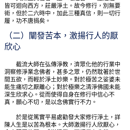
皆可迴向西方，莊嚴淨土。故今修行，別無要
術，但於二六時中，加此三種真信，則一切行
履，功不唐捐矣。
（二）闡發苦本，激揚行人的厭
欣心
截流大師在弘傳淨教，濟眾化他的行業中
洞察修淨業念佛者，甚多之眾，仍然耽著於世
間五欲，而輕於淨土妙樂。對於極苦之娑婆未
能生痛切之厭離心；對於極樂之清淨佛國未能
深生欣求心。從而使得自身在修行中信心不
真，願心不切，是以念佛實行不力。
於是從篤實平易處勸發大家修行淨土，詳
陳人生是以苦為根本。大師激揚行人欣厭心，