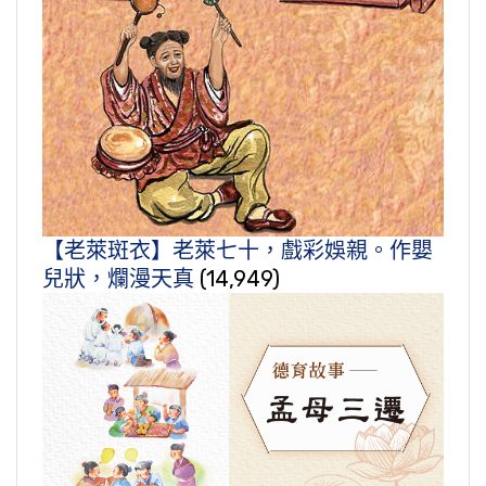
【老萊斑衣】老萊七十，戲彩娛親。作嬰
兒狀，爛漫天真
(14,949)