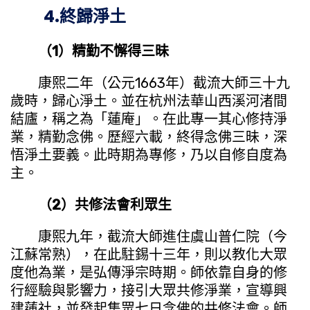
4.終歸淨土
（1）精勤不懈得三昧
康熙二年（公元1663年）截流大師三十九
歲時，歸心淨土。並在杭州法華山西溪河渚間
結廬，稱之為「蓮庵」。在此專一其心修持淨
業，精勤念佛。歷經六載，終得念佛三昧，深
悟淨土要義。此時期為專修，乃以自修自度為
主。
（2）共修法會利眾生
康熙九年，截流大師進住虞山普仁院（今
江蘇常熟），在此駐錫十三年，則以教化大眾
度他為業，是弘傳淨宗時期。師依靠自身的修
行經驗與影響力，接引大眾共修淨業，宣導興
建蓮社，並發起集眾七日念佛的共修法會。師