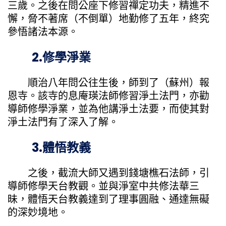
三歲。之後在問公座下修習禪定功夫，精進不
懈，脅不著席（不倒單）地勤修了五年，終究
參悟諸法本源。
2.修學淨業
順治八年問公往生後，師到了（蘇州）報
恩寺。該寺的息庵瑛法師修習淨土法門，亦勸
導師修學淨業，並為他講淨土法要，而使其對
淨土法門有了深入了解。
3.體悟教義
之後，截流大師又遇到錢塘樵石法師，引
導師修學天台教觀。並與淨室中共修法華三
昧，體悟天台教義達到了理事圓融、通達無礙
的深妙境地。