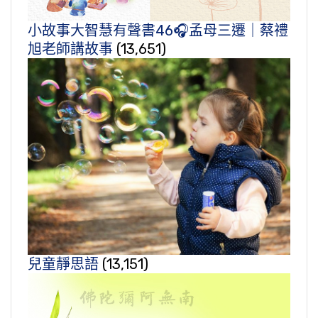
小故事大智慧有聲書46🎧孟母三遷｜蔡禮
旭老師講故事
(13,651)
兒童靜思語
(13,151)