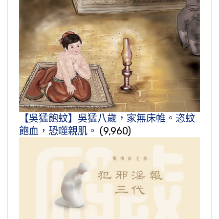
【吳猛飽蚊】吳猛八歲，家無床帷。恣蚊
飽血，恐噬親肌。
(9,960)