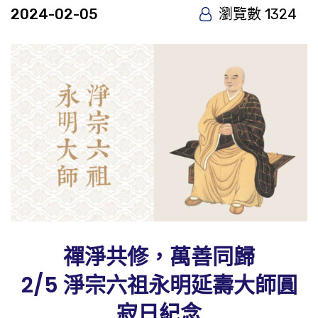
2024-02-05
瀏覽數 1324
禪淨共修，萬善同歸
2/5 淨宗六祖永明延壽大師圓
寂日紀念