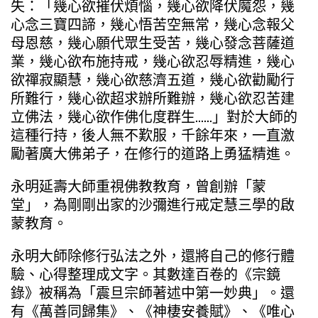
失：「幾心欲摧伏煩惱，幾心欲降伏魔怨，幾
心念三寶四諦，幾心悟苦空無常，幾心念報父
母恩慈，幾心願代眾生受苦，幾心發念菩薩道
業，幾心欲布施持戒，幾心欲忍辱精進，幾心
欲禪寂顯慧，幾心欲慈濟五道，幾心欲勸勵行
所難行，幾心欲超求辦所難辦，幾心欲忍苦建
立佛法，幾心欲作佛化度群生……」對於大師的
這種行持，後人無不歎服，千餘年來，一直激
勵著廣大佛弟子，在修行的道路上勇猛精進。
永明延壽大師重視佛教教育，曾創辦「蒙
堂」，為剛剛出家的沙彌進行戒定慧三學的啟
蒙教育。
永明大師除修行弘法之外，還將自己的修行體
驗、心得整理成文字。其數達百卷的《宗鏡
錄》被稱為「震旦宗師著述中第一妙典」。還
有《萬善同歸集》、《神棲安養賦》、《唯心