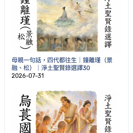
母親一句話，四代都往生｜鐘離瑾（景
融、松）｜淨土聖賢錄選譯30
2026-07-31