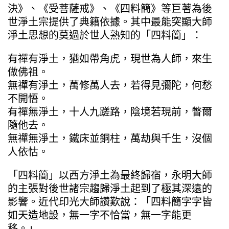
決》、《受菩薩戒》、《四料簡》等巨著為後
世淨土宗提供了典籍依據。其中最能突顯大師
淨土思想的莫過於世人熟知的「四料簡」：
有禪有淨土，猶如帶角虎，現世為人師，來生
做佛祖。
無禪有淨土，萬修萬人去，若得見彌陀，何愁
不開悟。
有禪無淨土，十人九蹉路，陰境若現前，瞥爾
隨他去。
無禪無淨土，鐵床並銅柱，萬劫與千生，沒個
人依怙。
「四料簡」以西方淨土為最終歸宿，永明大師
的主張對後世諸宗趨歸淨土起到了極其深遠的
影響。近代印光大師讚歎說：「四料簡字字皆
如天造地設，無一字不恰當，無一字能更
移。」