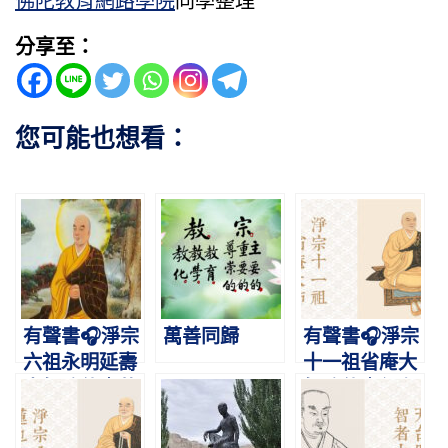
佛陀教育網路學院
同學整理
分享至：
您可能也想看：
有聲書🎧淨宗
萬善同歸
有聲書🎧淨宗
六祖永明延壽
十一祖省庵大
大師略傳｜萬
師略傳｜行在
善莊嚴淨土
梵網，志在西
方