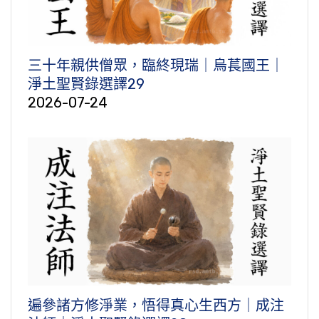
三十年親供僧眾，臨終現瑞｜烏萇國王｜
淨土聖賢錄選譯29
2026-07-24
遍參諸方修淨業，悟得真心生西方｜成注