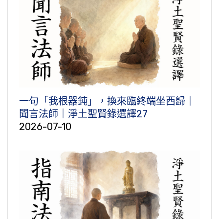
一句「我根器鈍」，換來臨終端坐西歸｜
聞言法師｜淨土聖賢錄選譯27
2026-07-10