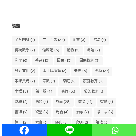
標籤
了凡四訓
(2)
二十四忠
(24)
企業
(3)
佛法
(4)
傳統教學
(2)
儒釋道
(3)
動物
(2)
命運
(2)
和平
(6)
善惡
(10)
因果
(13)
因果教育
(3)
多元文化
(9)
太上感應篇
(2)
夫妻
(3)
孝順
(27)
孝順父母
(2)
宗教
(7)
家庭
(5)
家庭教育
(3)
幸福
(5)
弟子規
(41)
德行
(33)
愛的教育
(3)
感恩
(2)
慈悲
(4)
故事
(28)
教育
(41)
智慧
(4)
書法
(2)
欲望
(3)
母親
(4)
治家
(2)
淨土宗
(3)
管理
(2)
素食
(6)
經典
(7)
聰明
(2)
胎教
(3)
親子
(5)
言語
(2)
讀書
(2)
讀經
(2)
道德
(3)