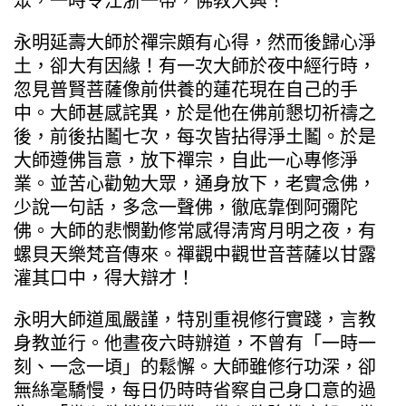
眾，一時令江浙一帶，佛教大興！
永明延壽大師於禪宗頗有心得，然而後歸心淨
土，卻大有因緣！有一次大師於夜中經行時，
忽見普賢菩薩像前供養的蓮花現在自己的手
中。大師甚感詫異，於是他在佛前懇切祈禱之
後，前後拈鬮七次，每次皆拈得淨土鬮。於是
大師遵佛旨意，放下禪宗，自此一心專修淨
業。並苦心勸勉大眾，通身放下，老實念佛，
少說一句話，多念一聲佛，徹底靠倒阿彌陀
佛。大師的悲憫勤修常感得淸宵月明之夜，有
螺貝天樂梵音傳來。禪觀中觀世音菩薩以甘露
灌其口中，得大辯才！
永明大師道風嚴謹，特別重視修行實踐，言教
身教並行。他晝夜六時辦道，不曾有「一時一
刻、一念一頃」的鬆懈。大師雖修行功深，卻
無絲毫驕慢，每日仍時時省察自己身口意的過