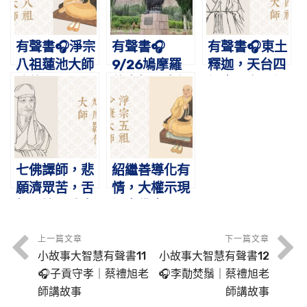
有聲書🎧淨宗
有聲書🎧
有聲書🎧東土
八祖蓮池大師
9/26鳩摩羅
釋迦，天台四
略傳
什大師圓寂紀
祖｜天台四祖
念日
智者大師圓寂
紀念日
七佛譯師，悲
紹繼善導化有
願濟眾苦，舌
情，大權示現
根不壞，清音
誘念佛｜11/3
徹九天｜
淨宗五祖少康
9/22鳩摩羅
大師圓寂紀念
上一篇文章
下一篇文章
小故事大智慧有聲書11
小故事大智慧有聲書12
什大師圓寂紀
日
🎧子貢守孝｜蔡禮旭老
🎧李勣焚鬚｜蔡禮旭老
念日
師講故事
師講故事