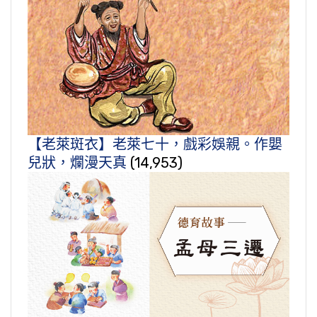
【老萊斑衣】老萊七十，戲彩娛親。作嬰
兒狀，爛漫天真
(14,953)