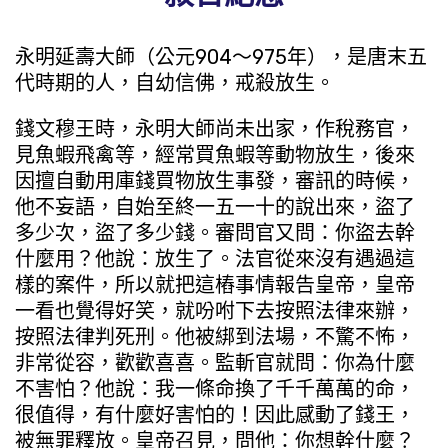
永明延壽大師（公元904～975年），是唐末五
代時期的人，自幼信佛，戒殺放生。
錢文穆王時，永明大師尚未出家，作稅務官，
見魚蝦飛禽等，經常買魚蝦等動物放生，後來
因擅自動用庫錢買物放生事發，審訊的時候，
他不妄語，自始至終一五一十的說出來，盜了
多少次，盜了多少錢。審問官又問：你盜去幹
什麼用？他說：放生了。法官從來沒有遇過這
樣的案件，所以就把這樁事情報告皇帝，皇帝
一看也覺得好笑，就吩咐下去按照法律來辦，
按照法律判死刑。他被綁到法場，不驚不怖，
非常從容，歡歡喜喜。監斬官就問：你為什麼
不害怕？他說：我一條命換了千千萬萬的命，
很值得，有什麼好害怕的！因此感動了錢王，
被無罪釋放。皇帝召見，問他：你想幹什麼？