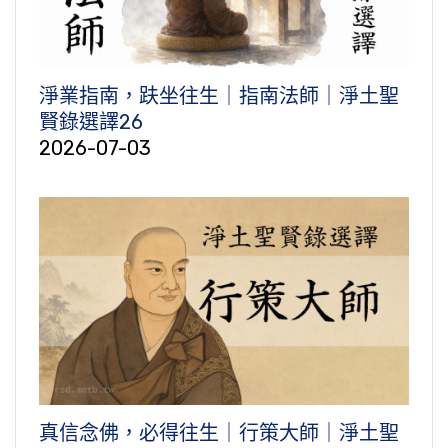
淨業指南，趺坐往生｜指南法師｜淨土聖
賢錄選譯26
2026-07-03
真信念佛，必得往生｜行策大師｜淨土聖