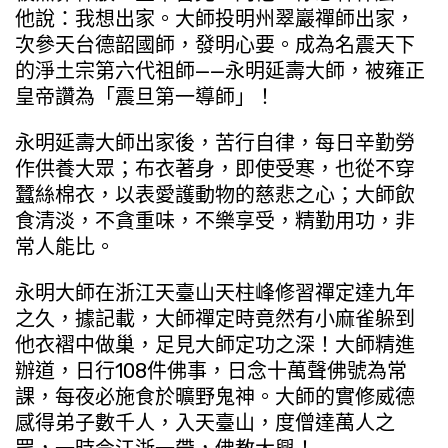
他說：我想出家。大師投明州翠巖禪師出家，
次參天台德韶國師，發明心要。成為名震天下
的淨土宗第六代祖師——永明延壽大師，被雍正
皇帝讚為「震旦第一導師」！
永明延壽大師出家後，苦行自律，每日辛勤勞
作供養大眾；布衣著身，即使受寒，也從不穿
蠶絲棉衣，以表愛護動物的慈悲之心；大師飲
食清淡，不貪重味，不樂享受，精勤用功，非
常人能比。
永明大師在浙江天臺山天柱峰修習禪定達九年
之久，據記載，大師禪定時竟然有小麻雀躲到
他衣褶中做巢，足見大師定功之深！大師精進
辦道，日行108件佛事，日念十萬聲佛號為常
課，每夜必施食於曠野鬼神。大師的實修威德
感得弟子數千人，入天臺山，度僧達萬人之