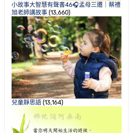
小故事大智慧有聲書46🎧孟母三遷｜蔡禮
旭老師講故事
(13,660)
兒童靜思語
(13,164)