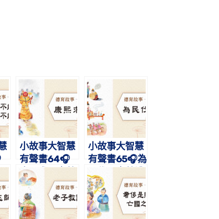
慧
小故事大智慧
小故事大智慧

有聲書64🎧
有聲書65🎧為
，
康熙求雨｜蔡
民伐罪｜蔡禮
｜
禮旭老師講故
旭老師講故事
講
事