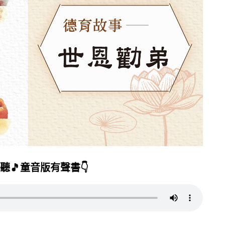
聽🎵童音版有聲書👇️