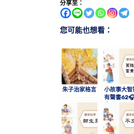
分享至：
您可能也想看：
朱子治家格言
小故事大智
有聲書62
貧賤不能移
富貴不能淫
蔡禮旭老師
故事