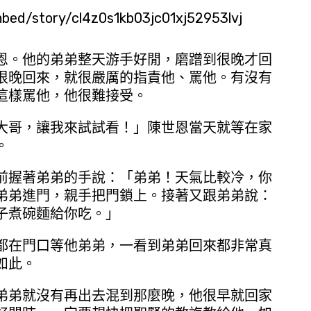
embed/story/cl4z0s1kb03jc01xj52953lvj
恩。他的弟弟整天游手好閒，磨蹭到很晚才回
很晚回來，就很嚴厲的指責他、罵他。有沒有
這樣罵他，他很難接受。
大哥，讓我來試試看！」陳世恩當天就等在家
。
前握著弟弟的手說：「弟弟！天氣比較冷，你
弟弟進門，親手把門鎖上。接著又跟弟弟說：
子煮碗麵給你吃。」
都在門口等他弟弟，一看到弟弟回來都非常真
如此。
弟弟就沒有再出去混到那麼晚，他很早就回家