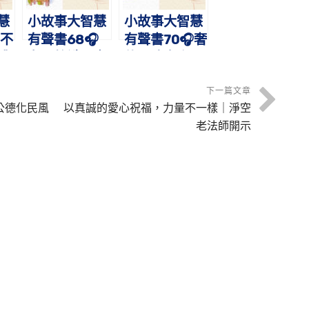
慧
小故事大智慧
小故事大智慧
不
有聲書68🎧
有聲書70🎧奢
禮
老子教識子｜
侈是敗家亡國
事
蔡禮旭老師講
之因｜蔡禮旭
故事
老師講故事
下一篇文章
公德化民風
以真誠的愛心祝福，力量不一樣｜淨空
老法師開示