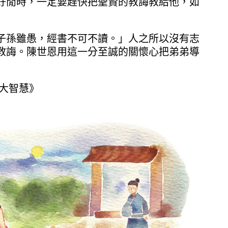
好閒時，一定要趕快把聖賢的教誨教給他，如
子孫雖愚，經書不可不讀。」人之所以沒有志
教誨。陳世恩用這一分至誠的關懷心把弟弟導
事大智慧》