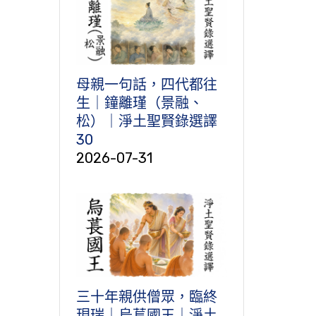
母親一句話，四代都往
生｜鐘離瑾（景融、
松）｜淨土聖賢錄選譯
30
2026-07-31
三十年親供僧眾，臨終
現瑞｜烏萇國王｜淨土