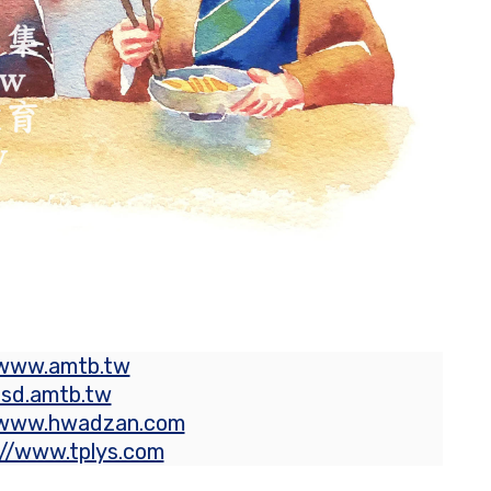
/www.amtb.tw
rsd.amtb.tw
/www.hwadzan.com
://www.tplys.com