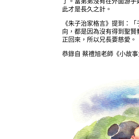
了。當弟弟沒有在外面游手
此才是長久之計。
《朱子治家格言》提到：「
向，都是因為沒有得到聖賢
正回來，所以兄長要慈愛。
恭錄自 蔡禮旭老師《小故