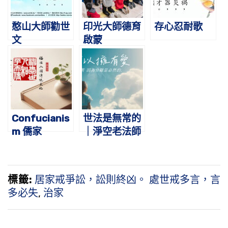
憨山大師勸世
印光大師德育
存心忍耐歌
文
啟蒙
Confucianis
世法是無常的
m 儒家
｜淨空老法師
開示
標籤:
居家戒爭訟，訟則終凶。 處世戒多言，言
多必失
,
治家