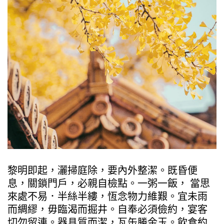
黎明即起，灑掃庭除，要內外整潔。既昏便
息，關鎖門戶，必親自檢點。一粥一飯， 當思
來處不易．半絲半縷，恆念物力維艱。宜未雨
而綢繆，毋臨渴而掘井。自奉必須儉約，宴客
切勿留連。器具質而潔，瓦缶勝金玉。飲食約