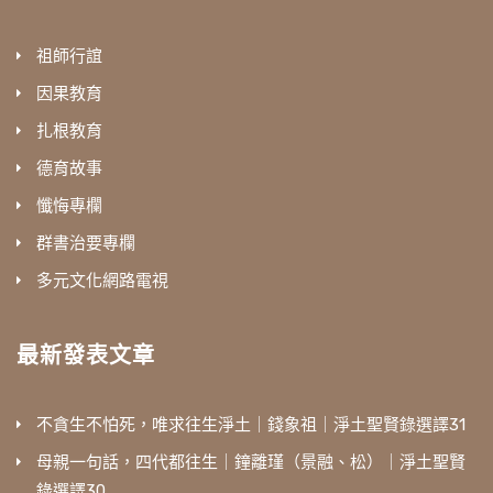
祖師行誼
因果教育
扎根教育
德育故事
懺悔專欄
群書治要專欄
多元文化網路電視
最新發表文章
不貪生不怕死，唯求往生淨土｜錢象祖｜淨土聖賢錄選譯31
母親一句話，四代都往生｜鐘離瑾（景融、松）｜淨土聖賢
錄選譯30