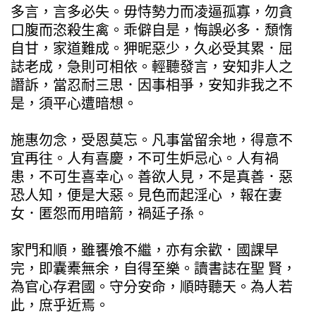
多言，言多必失。毋恃勢力而凌逼孤寡，勿貪
口腹而恣殺生禽。乖僻自是，悔誤必多．頹惰
自甘，家道難成。狎昵惡少，久必受其累．屈
誌老成，急則可相依。輕聽發言，安知非人之
譖訴，當忍耐三思．因事相爭，安知非我之不
是，須平心遭暗想。
施惠勿念，受恩莫忘。凡事當留余地，得意不
宜再往。人有喜慶，不可生妒忌心。人有禍
患，不可生喜幸心。善欲人見，不是真善．惡
恐人知，便是大惡。見色而起淫心 ，報在妻
女．匿怨而用暗箭，禍延子孫。
家門和順，雖饔飧不繼，亦有余歡．國課早
完，即囊橐無余，自得至樂。讀書誌在聖 賢，
為官心存君國。守分安命，順時聽天。為人若
此，庶乎近焉。