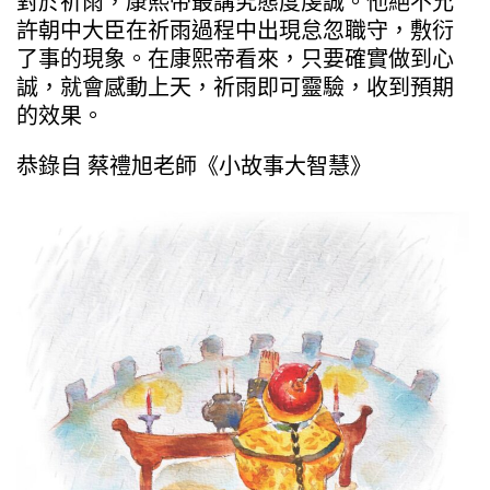
對於祈雨，康熙帝最講究態度虔誠。他絕不允
許朝中大臣在祈雨過程中出現怠忽職守，敷衍
了事的現象。在康熙帝看來，只要確實做到心
誠，就會感動上天，祈雨即可靈驗，收到預期
的效果。
恭錄自 蔡禮旭老師《小故事大智慧》