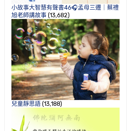
小故事大智慧有聲書46🎧孟母三遷｜蔡禮
旭老師講故事
(13,682)
兒童靜思語
(13,188)