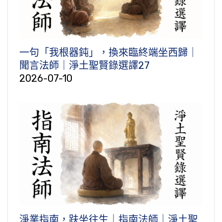
一句「我根器鈍」，換來臨終端坐西歸｜
聞言法師｜淨土聖賢錄選譯27
2026-07-10
淨業指南，趺坐往生｜指南法師｜淨土聖