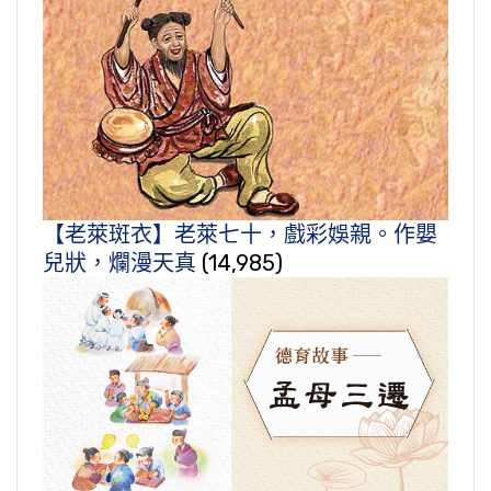
【老萊斑衣】老萊七十，戲彩娛親。作嬰
兒狀，爛漫天真
(14,985)