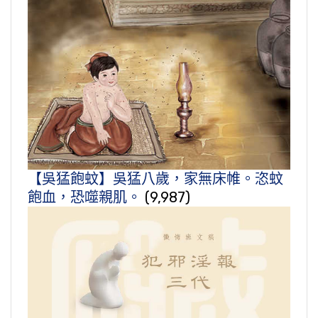
【吳猛飽蚊】吳猛八歲，家無床帷。恣蚊
飽血，恐噬親肌。
(9,987)