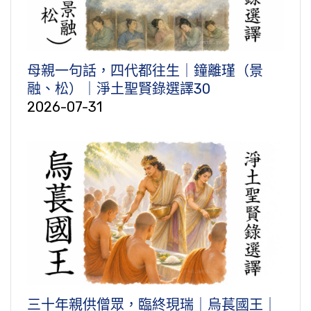
母親一句話，四代都往生｜鐘離瑾（景
融、松）｜淨土聖賢錄選譯30
2026-07-31
三十年親供僧眾，臨終現瑞｜烏萇國王｜