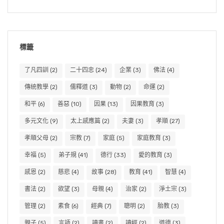
標籤
了凡四訓
(2)
二十四忠
(24)
企業
(3)
佛法
(4)
傳統教學
(2)
儒釋道
(3)
動物
(2)
命運
(2)
和平
(6)
善惡
(10)
因果
(13)
因果教育
(3)
多元文化
(9)
太上感應篇
(2)
夫妻
(3)
孝順
(27)
孝順父母
(2)
宗教
(7)
家庭
(5)
家庭教育
(3)
幸福
(5)
弟子規
(41)
德行
(33)
愛的教育
(3)
感恩
(2)
慈悲
(4)
故事
(28)
教育
(41)
智慧
(4)
書法
(2)
欲望
(3)
母親
(4)
治家
(2)
淨土宗
(3)
管理
(2)
素食
(6)
經典
(7)
聰明
(2)
胎教
(3)
親子
(5)
言語
(2)
讀書
(2)
讀經
(2)
道德
(3)