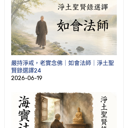
嚴持淨戒，老實念佛｜如會法師｜淨土聖
賢錄選譯24
2026-06-19