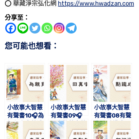
⭕️ 華藏淨宗弘化網
https://www.hwadzan.com
分享至：
您可能也想看：
小故事大智慧
小故事大智慧
小故事大智慧
有聲書10🎧為
有聲書09🎧
有聲書08有聲
親負米｜蔡禮
田真歎荊｜蔡
書🎧點鐵成
旭老師講故事
禮旭老師講故
金-仙人呂洞