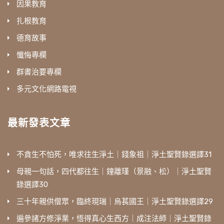
因果教育
扎根教育
德育故事
懺悔專欄
群書治要專欄
多元文化網路電視
最新發表文章
不貪生不怕死，唯求往生淨土｜錢象祖｜淨土聖賢錄選譯31
母親一句話，四代都往生｜鐘離瑾（景融、松）｜淨土聖賢
錄選譯30
三十年親供僧眾，臨終現瑞｜烏萇國王｜淨土聖賢錄選譯29
遍參諸方修淨業，悟得真心生西方｜成注法師｜淨土聖賢錄