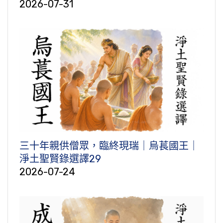
2026-07-31
三十年親供僧眾，臨終現瑞｜烏萇國王｜
淨土聖賢錄選譯29
2026-07-24