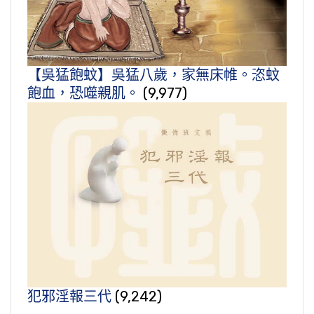
【吳猛飽蚊】吳猛八歲，家無床帷。恣蚊
飽血，恐噬親肌。
(9,977)
犯邪淫報三代
(9,242)