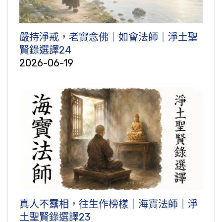
嚴持淨戒，老實念佛｜如會法師｜淨土聖
賢錄選譯24
2026-06-19
真人不露相，往生作榜樣｜海寶法師｜淨
土聖賢錄選譯23