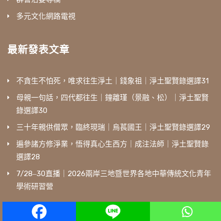
多元文化網路電視
最新發表文章
不貪生不怕死，唯求往生淨土｜錢象祖｜淨土聖賢錄選譯31
母親一句話，四代都往生｜鐘離瑾（景融、松）｜淨土聖賢
錄選譯30
三十年親供僧眾，臨終現瑞｜烏萇國王｜淨土聖賢錄選譯29
遍參諸方修淨業，悟得真心生西方｜成注法師｜淨土聖賢錄
選譯28
7/28‒30直播｜2026兩岸三地暨世界各地中華傳統文化青年
學術研習營
相關學習網站