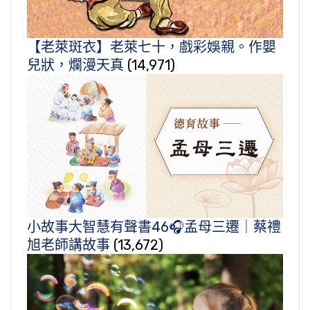
【老萊斑衣】老萊七十，戲彩娛親。作嬰
兒狀，爛漫天真
(14,971)
小故事大智慧有聲書46🎧孟母三遷｜蔡禮
旭老師講故事
(13,672)