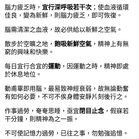
腦力疲乏時，
宜行深呼吸若干次
；使血液循環
佳良，變為新鮮，則腦力疲乏，即可恢復。
腦需清潔之血液，故必供給以新鮮之空氣。
散步於空曠之地，
飽吸新鮮空氣
，精神上有無
窮的興味和快樂。
每日宜行合宜的
運動
，因運動之時，精神即處
於休息地位。
動甫畢即用腦，最易致神經衰弱，故無論勤奮
有如何必要，不可不俟身體安靜片刻後行之。
作事過勞，奄奄思睡，亟宜
閉目止念
，假寐若
干分鐘，則精神為之一振。
不可使記憶力過勞，已往之事，勿勉強追憶。