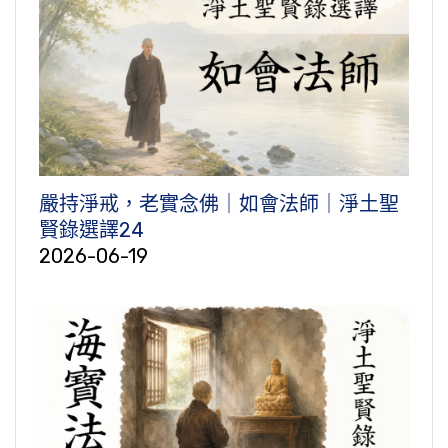
嚴持淨戒，老實念佛｜如會法師｜淨土聖
賢錄選譯24
2026-06-19