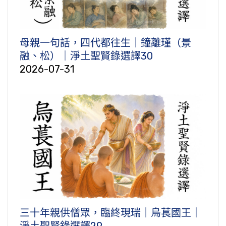
母親一句話，四代都往生｜鐘離瑾（景
融、松）｜淨土聖賢錄選譯30
2026-07-31
三十年親供僧眾，臨終現瑞｜烏萇國王｜
淨土聖賢錄選譯29