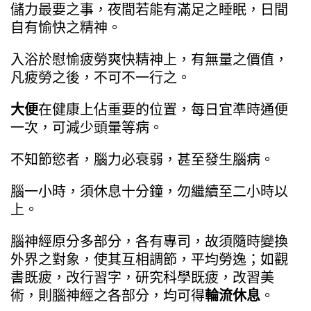
儲力最要之事，夜間若能有滿足之睡眠，日間
自有愉快之精神。
入浴於慰愉疲勞爽快精神上，有無量之價值，
凡疲勞之後，不可不一行之。
大便
在健康上佔重要的位置，每日宜準時通便
一次，可減少頭暈等病。
不知節慾者，腦力必衰弱，甚至發生腦病。
腦一小時，須休息十分鐘，勿繼續至二小時以
上。
腦神經原分多部分，各有專司，故須隨時變換
外界之對象，使其互相調節，平均勞逸；如觀
書既疲，改行習字，研究科學既疲，改習美
術，則腦神經之各部分，均可得
輪流休息
。