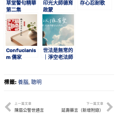
草堂警句精華
印光大師德育
存心忍耐歌
第二集
啟蒙
Confucianis
世法是無常的
m 儒家
｜淨空老法師
開示
標籤:
養腦
,
聰明
上一篇文章
下一篇文章
陳眉公警世通言
延壽藥言（新增附錄）