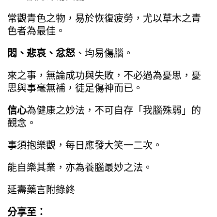
常觀青色之物，易於恢復疲勞，尤以草木之青
色者為最佳。
悶、悲哀、忿怒
、均易傷腦。
來之事，無論成功與失敗，不必過為憂思，憂
思與事毫無補，徒足傷神而已。
信心
為健康之妙法，不可自存「我腦殊弱」的
觀念。
事須抱樂觀，每日應發大笑一二次。
能自樂其業，亦為養腦最妙之法。
延壽藥言附錄終
分享至：