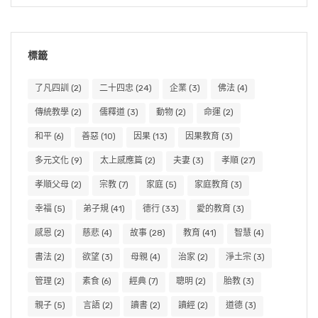
標籤
了凡四訓
(2)
二十四忠
(24)
企業
(3)
佛法
(4)
傳統教學
(2)
儒釋道
(3)
動物
(2)
命運
(2)
和平
(6)
善惡
(10)
因果
(13)
因果教育
(3)
多元文化
(9)
太上感應篇
(2)
夫妻
(3)
孝順
(27)
孝順父母
(2)
宗教
(7)
家庭
(5)
家庭教育
(3)
幸福
(5)
弟子規
(41)
德行
(33)
愛的教育
(3)
感恩
(2)
慈悲
(4)
故事
(28)
教育
(41)
智慧
(4)
書法
(2)
欲望
(3)
母親
(4)
治家
(2)
淨土宗
(3)
管理
(2)
素食
(6)
經典
(7)
聰明
(2)
胎教
(3)
親子
(5)
言語
(2)
讀書
(2)
讀經
(2)
道德
(3)