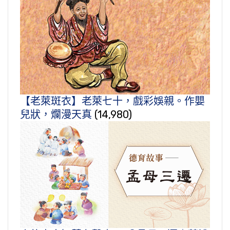
【老萊斑衣】老萊七十，戲彩娛親。作嬰
兒狀，爛漫天真
(14,980)