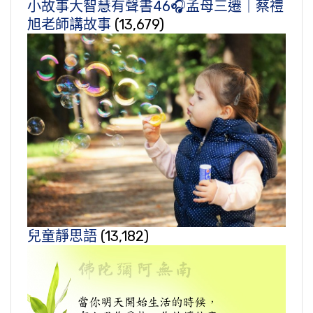
小故事大智慧有聲書46🎧孟母三遷｜蔡禮
旭老師講故事
(13,679)
兒童靜思語
(13,182)