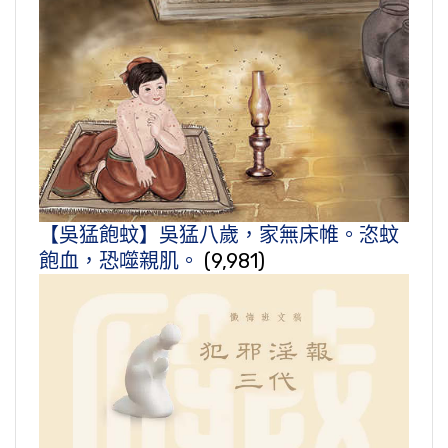
【吳猛飽蚊】吳猛八歲，家無床帷。恣蚊
飽血，恐噬親肌。
(9,981)