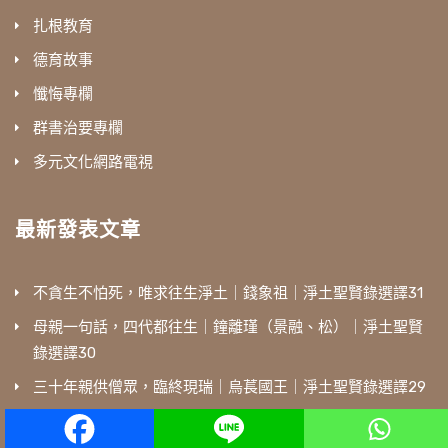
扎根教育
德育故事
懺悔專欄
群書治要專欄
多元文化網路電視
最新發表文章
不貪生不怕死，唯求往生淨土｜錢象祖｜淨土聖賢錄選譯31
母親一句話，四代都往生｜鐘離瑾（景融、松）｜淨土聖賢
錄選譯30
三十年親供僧眾，臨終現瑞｜烏萇國王｜淨土聖賢錄選譯29
遍參諸方修淨業，悟得真心生西方｜成注法師｜淨土聖賢錄
選譯28