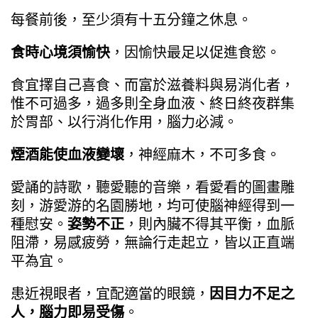
每餐前後，至少須有十五分鐘之休息。
食時心境須愉快
，因愉快最足以促進食慾。
食宜擇自己喜食、而富於滋養料與易消化者，
惟不可過多，過多則全身血液、終日終夜群集
於胃部、以行消化作用，腦力必減。
煙酒能使血液變壞
，神經麻木，不可多食。
愛誦的詩歌，聽愛聽的音樂，看愛看的圖畫雕
刻，游愛游的名園勝地，均可使腦神經得到一
種慰安。
姿勢不正
，則內臟不得其平衡，血脈
阻滯，易感疲勞，無論行走起立，皆以正直端
平為宜。
患近視眼者，宜配適當的眼鏡，
因目力不足之
人，腦力即易受傷
。