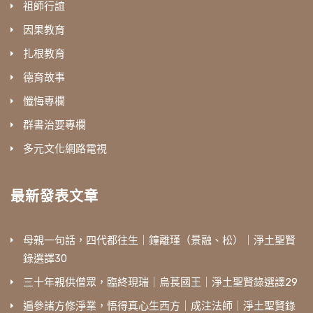
祖師行誼
因果教育
扎根教育
德育故事
懺悔專欄
群書治要專欄
多元文化網路電視
最新發表文章
母親一句話，四代都往生｜鐘離瑾（景融、松）｜淨土聖賢
錄選譯30
三十年親供僧眾，臨終現瑞｜烏萇國王｜淨土聖賢錄選譯29
遍參諸方修淨業，悟得真心生西方｜成注法師｜淨土聖賢錄