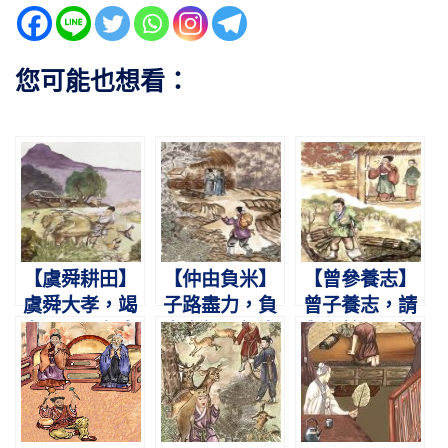
您可能也想看：
【虞舜耕田】
【仲由負米】
【曾參養志】
虞舜大孝，竭
子路盡力，負
曾子養志，請
力于田。象鳥
米奉親。親沒
與有餘。母齧
相助，孝感動
仕楚，歎不及
其指，負薪歸
天。
貧。
廬。