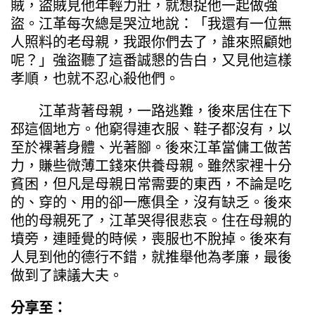
賊，盜賊見他年輕力壯，就想捉他一起做強
盜。江革每次總是哭泣地說：「我還有一位無
人照料的老母親，我跟你們去了，誰來照顧她
呢？」強盜聽了這番誠懇的告白，又見他這樣
孝順，也就不忍心殺他們。
江革背著母親，一路逃難，後來居住在下
邳這個地方。他窮得連衣服、鞋子都沒有，以
至於裸著身體、光著腳。後來江革當傭工做苦
力，賺些微薄工錢來供養母親。雖然家裡十分
貧困，但凡是母親日常需要的東西，不論是吃
的、穿的、用的卻一應俱全，沒有缺乏。後來
他的母親死了，江革哭得很悲哀。住在母親的
墳旁，連睡覺的時候，喪服也不脫掉。後來有
人見到他的德行不錯，就推舉他為孝廉，最後
做到了諫議大夫。
分享至：