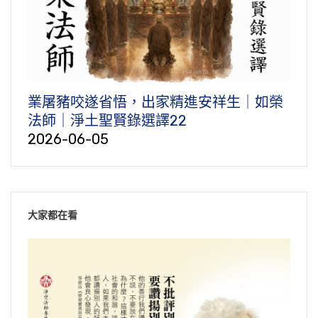
業屠豬咬遂省悟，出家精進安祥生｜如榮
法師｜淨土聖賢錄選譯22
2026-06-05
大家都在看