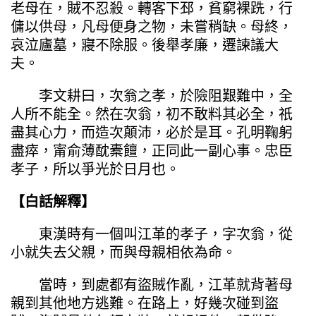
老母在，賊不忍殺。轉客下邳，貧窮裸跣，行
傭以供母，凡母便身之物，未嘗稍缺。母終，
哀泣廬墓，寢不除服。後舉孝廉，遷諫議大
夫。
李文耕曰，次翁之孝，於險阻艱難中，全
人所不能全。然在次翁，初不敢料其必全，祇
盡其心力，而造次顛沛，必於是耳。孔明鞠躬
盡瘁，甯俞薄酖橐饘，正同此一副心事。忠臣
孝子，所以爭光於日月也。
【白話解釋】
東漢時有一個叫江革的孝子，字次翁，從
小就失去父親，而與母親相依為命。
當時，到處都有盜賊作亂，江革就背著母
親到其他地方逃難。在路上，好幾次碰到盜