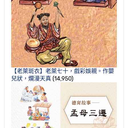
【老萊斑衣】老萊七十，戲彩娛親。作嬰
兒狀，爛漫天真
(14,950)