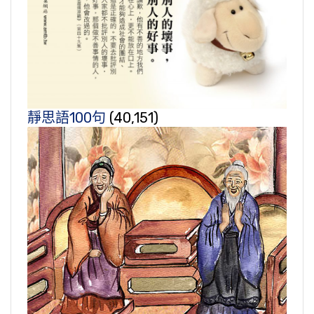
靜思語100句
(40,151)