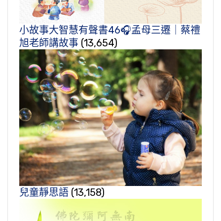
小故事大智慧有聲書46🎧孟母三遷｜蔡禮
旭老師講故事
(13,654)
兒童靜思語
(13,158)