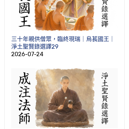
三十年親供僧眾，臨終現瑞｜烏萇國王｜
淨土聖賢錄選譯29
2026-07-24