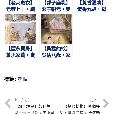
【老萊斑衣】
【郯子鹿乳】
【黃香溫凊】
老萊七十，戲
郯子親老，雙
黃香九歲，母
彩娛親。作嬰
目皆瞽。入鹿
喪父存。溫衾
兒狀，爛漫天
群中，為取鹿
扇枕，奉侍晨
真
乳。
昏。
【董永賣身】
【吳猛飽蚊】
董永家貧，賣
吳猛八歲，家
身葬親。天遣
無床帷。恣蚊
仙女，織縑完
飽血，恐噬親
緡。
肌。
標籤:
孝順
上一篇文章
下一篇文章
【郭巨埋兒】郭巨埋
【蔡順拾椹】蔡順喪
兒，雷震兒活。天賜黃
父，世亂歲荒。拾椹奉