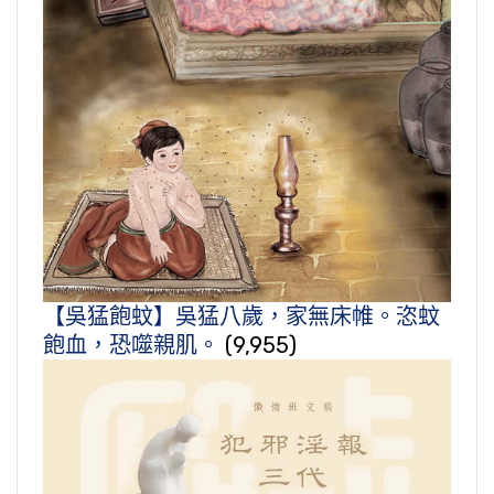
【吳猛飽蚊】吳猛八歲，家無床帷。恣蚊
飽血，恐噬親肌。
(9,955)