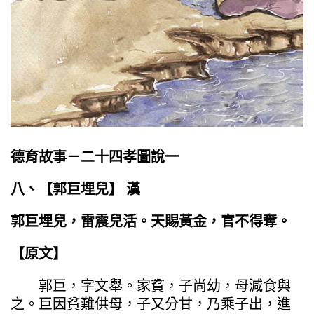
德育故事－二十四孝圖說一
八、【
郭巨埋兒
】
漢
郭巨埋兒，雷震兒活。天賜黃金，官不得奪。
【原文】
郭巨，字文舉。家貧，子尚幼，母減食與
之。巨因貧難供母，子又分甘，乃乘子出，進