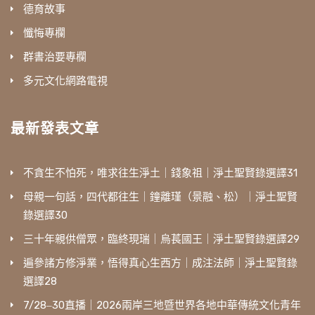
德育故事
懺悔專欄
群書治要專欄
多元文化網路電視
最新發表文章
不貪生不怕死，唯求往生淨土｜錢象祖｜淨土聖賢錄選譯31
母親一句話，四代都往生｜鐘離瑾（景融、松）｜淨土聖賢
錄選譯30
三十年親供僧眾，臨終現瑞｜烏萇國王｜淨土聖賢錄選譯29
遍參諸方修淨業，悟得真心生西方｜成注法師｜淨土聖賢錄
選譯28
7/28‒30直播｜2026兩岸三地暨世界各地中華傳統文化青年