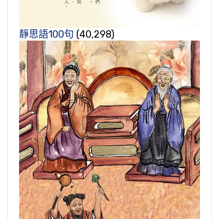
靜思語100句
(40,298)