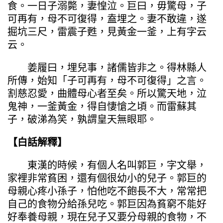
食。一日子溺斃，妻惶泣。巨曰，毋驚母，子
可再有，母不可復得，盍埋之。妻不敢違，遂
掘坑三尺，雷震子甦，見黃金一釜，上有字云
云。
姜履曰，埋兒事，諸儒皆非之。得林縣人
所傳，始知「子可再有，母不可復得」之言。
割慈忍愛，曲體母心者至矣。所以驚天地，泣
鬼神，一釜黃金，得自悽愴之頃。而雷蘇其
子，破涕為笑，孰謂皇天無眼耶。
【白話解釋】
東漢的時候，有個人名叫郭巨，字文舉，
家裡非常貧困，還有個很幼小的兒子。郭巨的
母親心疼小孫子，怕他吃不飽長不大，常常把
自己的食物分給孫兒吃。郭巨因為貧窮不能好
好奉養母親，現在兒子又要分母親的食物，不