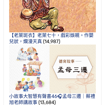
【老萊斑衣】老萊七十，戲彩娛親。作嬰
兒狀，爛漫天真
(14,987)
小故事大智慧有聲書46🎧孟母三遷｜蔡禮
旭老師講故事
(13,684)