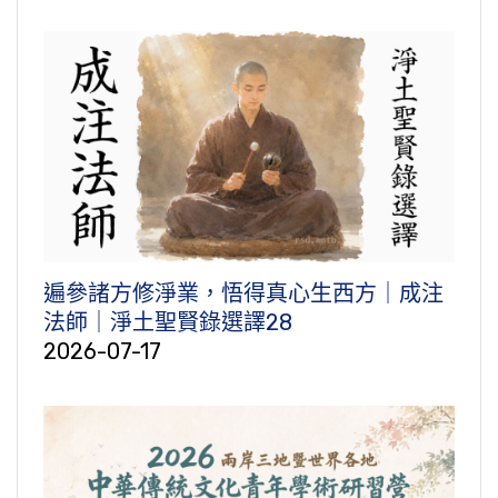
遍參諸方修淨業，悟得真心生西方｜成注
法師｜淨土聖賢錄選譯28
2026-07-17