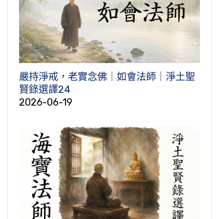
嚴持淨戒，老實念佛｜如會法師｜淨土聖
賢錄選譯24
2026-06-19