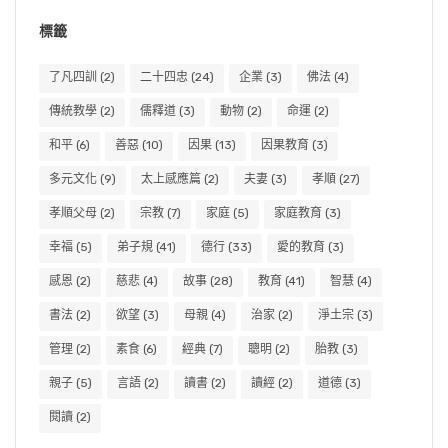
標籤
了凡四訓
(2)
二十四忠
(24)
企業
(3)
佛法
(4)
傳統教學
(2)
儒釋道
(3)
動物
(2)
命運
(2)
和平
(6)
善惡
(10)
因果
(13)
因果教育
(3)
多元文化
(9)
太上感應篇
(2)
夫妻
(3)
孝順
(27)
孝順父母
(2)
宗教
(7)
家庭
(5)
家庭教育
(3)
幸福
(5)
弟子規
(41)
德行
(33)
愛的教育
(3)
感恩
(2)
慈悲
(4)
故事
(28)
教育
(41)
智慧
(4)
書法
(2)
欲望
(3)
母親
(4)
治家
(2)
淨土宗
(3)
管理
(2)
素食
(6)
經典
(7)
聰明
(2)
胎教
(3)
親子
(5)
言語
(2)
讀書
(2)
讀經
(2)
道德
(3)
閱讀
(2)