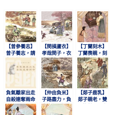
【曾參養志】
【閔損蘆衣】
【丁蘭刻木】
曾子養志，請
孝哉閔子，衣
丁蘭喪親，刻
與有餘。母齧
蘆禦車。感父
木奉養。張叔
其指，負薪歸
救母，千古令
擊之，像亦悒
廬。
譽。
怏。
負氣離家出走
【仲由負米】
【郯子鹿乳】
自殺連奪兩命
子路盡力，負
郯子親老，雙
米奉親。親沒
目皆瞽。入鹿
仕楚，歎不及
群中，為取鹿