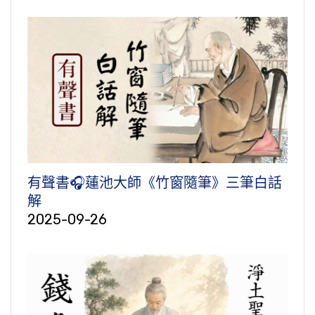
有聲書🎧蓮池大師《竹窗隨筆》三筆白話
解
2025-09-26