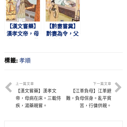
貧。
乳。
【漢文嘗藥】
【黔婁嘗糞】
漢孝文帝，母
黔婁為令，父
病在床。三載
病棄官。禮鬥
侍疾，湯藥親
祈代，嘗糞心
嘗。
寒。
標籤:
孝順
上一篇文章
下一篇文章
【漢文嘗藥】漢孝文
【江革負母】江革避
帝，母病在床。三載侍
難，負母保身。亂平貧
疾，湯藥親嘗。
苦，行傭供親。