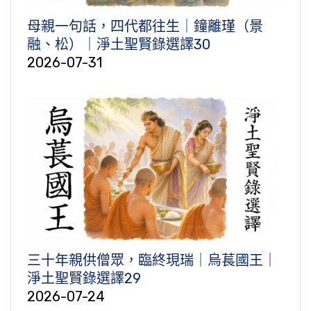
母親一句話，四代都往生｜鐘離瑾（景
融、松）｜淨土聖賢錄選譯30
2026-07-31
三十年親供僧眾，臨終現瑞｜烏萇國王｜
淨土聖賢錄選譯29
2026-07-24