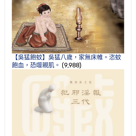
【吳猛飽蚊】吳猛八歲，家無床帷。恣蚊
飽血，恐噬親肌。
(9,988)