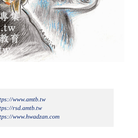
tps://www.amtb.tw
tps://rsd.amtb.tw
tps://www.hwadzan.com