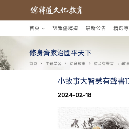
首頁
認識儒釋道
最新公告
精選專
修身齊家治國平天下
首頁
主題學習
德育故事
童音有聲書｜小故
小故事大智慧有聲書1
2024-02-18