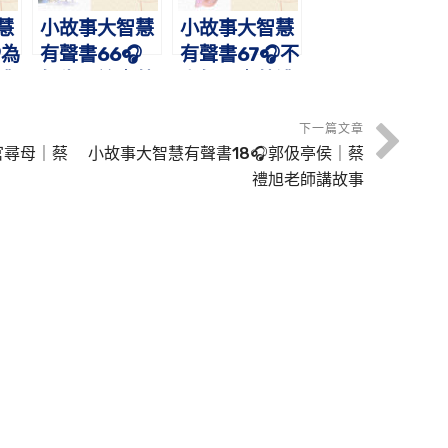
慧
小故事大智慧
小故事大智慧
為
有聲書66🎧
有聲書67🎧不
禮
師生恩誼｜蔡
忘師恩｜蔡禮
事
禮旭老師講故
旭老師講故事
事
下一篇文章
官尋母｜蔡
小故事大智慧有聲書18🎧郭伋亭侯｜蔡
禮旭老師講故事