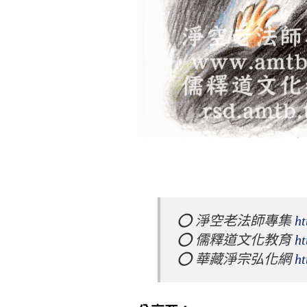
⭕️ 淨空老法師專集 
ht
⭕️ 儒釋道文化教育 
ht
⭕️ 華藏淨宗弘化網 
ht