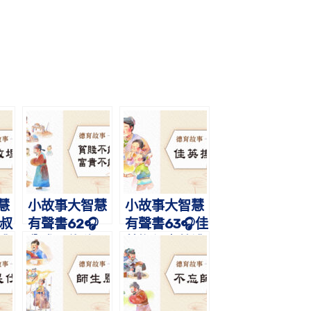
慧
小故事大智慧
小故事大智慧
叔
有聲書62🎧
有聲書63🎧佳
禮
貧賤不能移，
英撫侄｜蔡禮
事
富貴不能淫｜
旭老師講故事
蔡禮旭老師講
故事