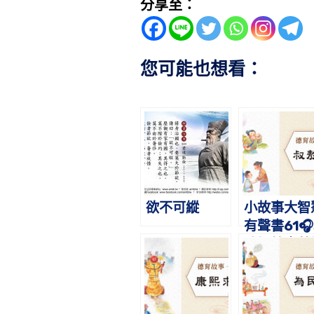
分享至：
您可能也想看：
欲不可縱
小故事大智
有聲書61
敖埋蛇｜蔡
旭老師講故