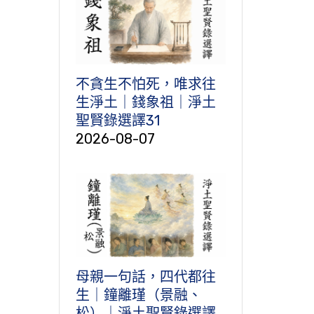
不貪生不怕死，唯求往
生淨土｜錢象祖｜淨土
聖賢錄選譯31
2026-08-07
母親一句話，四代都往
生｜鐘離瑾（景融、
松）｜淨土聖賢錄選譯