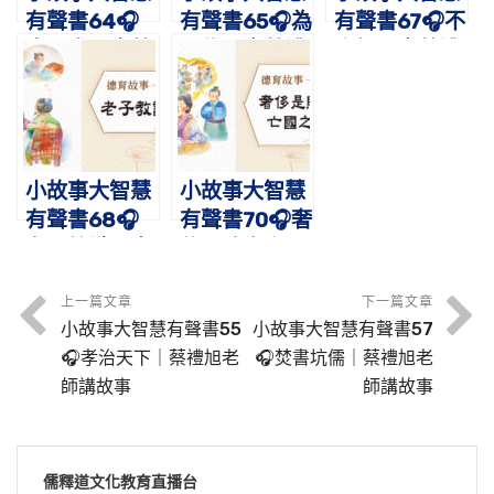
有聲書64🎧
有聲書65🎧為
有聲書67🎧不
康熙求雨｜蔡
民伐罪｜蔡禮
忘師恩｜蔡禮
禮旭老師講故
旭老師講故事
旭老師講故事
事
小故事大智慧
小故事大智慧
有聲書68🎧
有聲書70🎧奢
老子教識子｜
侈是敗家亡國
蔡禮旭老師講
之因｜蔡禮旭
故事
老師講故事
上一篇文章
下一篇文章
小故事大智慧有聲書55
小故事大智慧有聲書57
🎧孝治天下｜蔡禮旭老
🎧焚書坑儒｜蔡禮旭老
師講故事
師講故事
儒釋道文化教育直播台