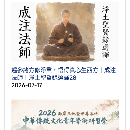
遍參諸方修淨業，悟得真心生西方｜成注
法師｜淨土聖賢錄選譯28
2026-07-17