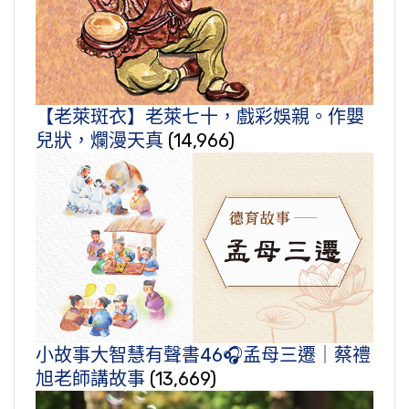
【老萊斑衣】老萊七十，戲彩娛親。作嬰
兒狀，爛漫天真
(14,966)
小故事大智慧有聲書46🎧孟母三遷｜蔡禮
旭老師講故事
(13,669)