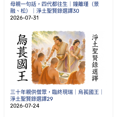
母親一句話，四代都往生｜鐘離瑾（景
融、松）｜淨土聖賢錄選譯30
2026-07-31
三十年親供僧眾，臨終現瑞｜烏萇國王｜
淨土聖賢錄選譯29
2026-07-24