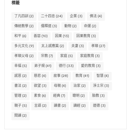
標籤
了凡四訓
(2)
二十四忠
(24)
企業
(3)
佛法
(4)
傳統教學
(2)
儒釋道
(3)
動物
(2)
命運
(2)
和平
(6)
善惡
(10)
因果
(13)
因果教育
(3)
多元文化
(9)
太上感應篇
(2)
夫妻
(3)
孝順
(27)
孝順父母
(2)
宗教
(7)
家庭
(5)
家庭教育
(3)
幸福
(5)
弟子規
(41)
德行
(33)
愛的教育
(3)
感恩
(2)
慈悲
(4)
故事
(28)
教育
(41)
智慧
(4)
書法
(2)
欲望
(3)
母親
(4)
治家
(2)
淨土宗
(3)
管理
(2)
素食
(6)
經典
(7)
聰明
(2)
胎教
(3)
親子
(5)
言語
(2)
讀書
(2)
讀經
(2)
道德
(3)
閱讀
(2)