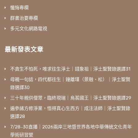
懺悔專欄
群書治要專欄
多元文化網路電視
最新發表文章
不貪生不怕死，唯求往生淨土｜錢象祖｜淨土聖賢錄選譯31
母親一句話，四代都往生｜鐘離瑾（景融、松）｜淨土聖賢
錄選譯30
三十年親供僧眾，臨終現瑞｜烏萇國王｜淨土聖賢錄選譯29
遍參諸方修淨業，悟得真心生西方｜成注法師｜淨土聖賢錄
選譯28
7/28‒30直播｜2026兩岸三地暨世界各地中華傳統文化青年
學術研習營