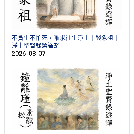
不貪生不怕死，唯求往生淨土｜錢象祖｜
淨土聖賢錄選譯31
2026-08-07