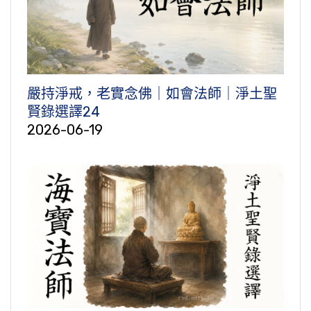
嚴持淨戒，老實念佛｜如會法師｜淨土聖
賢錄選譯24
2026-06-19