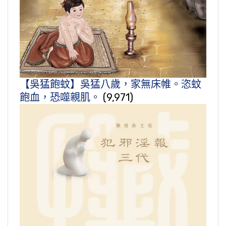
【吳猛飽蚊】吳猛八歲，家無床帷。恣蚊
飽血，恐噬親肌。
(9,971)