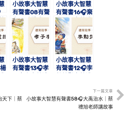
慧
小故事大智慧
小故事大智慧

有聲書08有聲
有聲書16🎧棄
蔡
書🎧點鐵成
官尋母｜蔡禮
故
金-仙人呂洞
旭老師講故事
賓｜蔡禮旭老
師講故事
慧
小故事大智慧
小故事大智慧
楊
有聲書13🎧孝
有聲書12🎧李
禮
子李忠｜蔡禮
勣焚鬚｜蔡禮
事
旭老師講故事
旭老師講故事
下一篇文章
治天下｜蔡
小故事大智慧有聲書58🎧大禹治水｜蔡
禮旭老師講故事