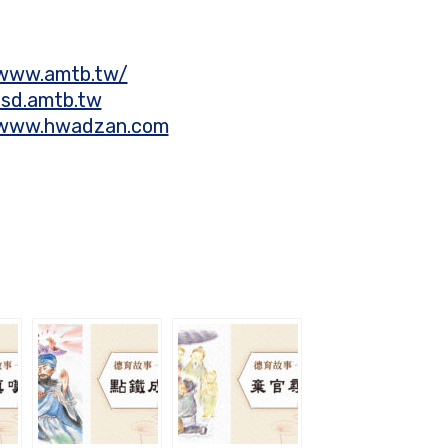
/www.amtb.tw/
rsd.amtb.tw
/www.hwadzan.com