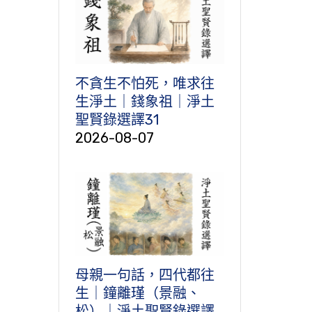
不貪生不怕死，唯求往
生淨土｜錢象祖｜淨土
聖賢錄選譯31
2026-08-07
母親一句話，四代都往
生｜鐘離瑾（景融、
松）｜淨土聖賢錄選譯