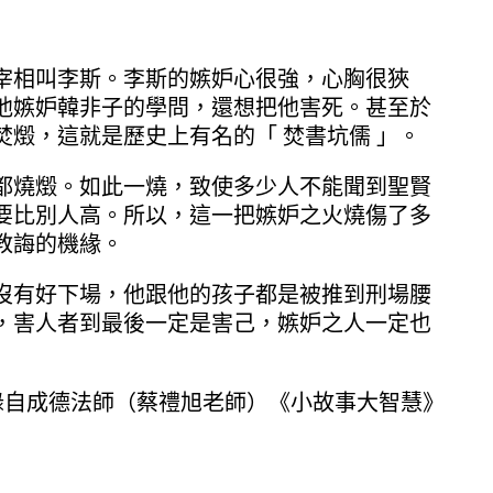
宰相叫李斯。李斯的嫉妒心很強，心胸很狹
他嫉妒韓非子的學問，還想把他害死。甚至於
燬，這就是歷史上有名的「 焚書坑儒 」。
都燒燬。如此一燒，致使多少人不能聞到聖賢
要比別人高。所以，這一把嫉妒之火燒傷了多
教誨的機緣。
沒有好下場，他跟他的孩子都是被推到刑場腰
，害人者到最後一定是害己，嫉妒之人一定也
錄自成德法師（蔡禮旭老師）《小故事大智慧》