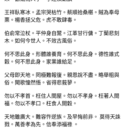
王祥臥寒冰。孟宗哭枯竹。蔡順拾桑椹。賊為奉母
栗。楊香拯父危。虎不敢肆毒。
伯俞常泣杖。平仲身自鬵。江革甘行傭。丁蘭悲刻
木。如何今世人。不效古風俗。
何不思此身。形體誰養育。何不思此身。德性誰式
穀。何不思此身。家業誰給足。
父母即天地。罔極難報復。親恩說不盡。略舉粗與
俗。聞歌憧然悟。省得悲莪蓼。
勿以不孝首。枉住人間屋。勿以不孝身。枉著人間
福。勿以不孝口。枉食人間穀。
天地雖廣大。難容忤逆族。及早悔前非。 莫待天誅
戮。萬善孝為先。信奉添福祿 。