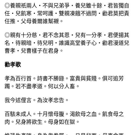
◎養親祇兩人‧不與兄弟爭‧養兒雖十餘‧君皆獨自
任‧兒飢寒‧常呵護‧雙親凍餓不過問‧勸君莫把責
任推‧父母養爾誰幫襯。
◎親有十分慈‧君不念其恩‧兒有一分孝‧君便揚其
名‧待親暗‧待兒明‧誰識高堂養子心‧勸君漫道兒
曹孝‧兒曹樣子在君身。
勸孝歌
孝為百行首。詩書不勝錄。富貴與貧賤。俱可追芳
躅。若不盡孝道。何以分人畜。
我今述俚言。為汝孝忠告。
百駭未成人。十月懷母腹。渴飲母之血。飢食母之
肉。兒身將欲生。母身如在獄。