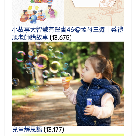
小故事大智慧有聲書46🎧孟母三遷｜蔡禮
旭老師講故事
(13,675)
兒童靜思語
(13,177)