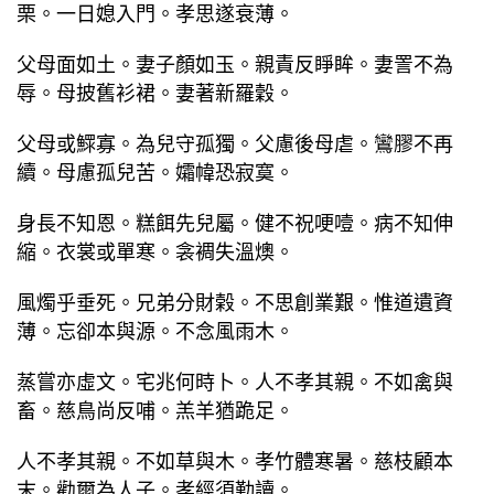
栗。一日媳入門。孝思遂衰薄。
父母面如土。妻子顏如玉。親責反睜眸。妻詈不為
辱。母披舊衫裙。妻著新羅穀。
父母或鰥寡。為兒守孤獨。父慮後母虐。鸞膠不再
續。母慮孤兒苦。孀幃恐寂寞。
身長不知恩。糕餌先兒屬。健不祝哽噎。病不知伸
縮。衣裳或單寒。衾裯失溫燠。
風燭乎垂死。兄弟分財榖。不思創業艱。惟道遺資
薄。忘卻本與源。不念風雨木。
蒸嘗亦虛文。宅兆何時卜。人不孝其親。不如禽與
畜。慈鳥尚反哺。羔羊猶跪足。
人不孝其親。不如草與木。孝竹體寒暑。慈枝顧本
末。勸爾為人子。孝經須勤讀。