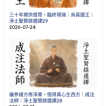
三十年親供僧眾，臨終現瑞｜烏萇國王｜
淨土聖賢錄選譯29
2026-07-24
遍參諸方修淨業，悟得真心生西方｜成注
法師｜淨土聖賢錄選譯28