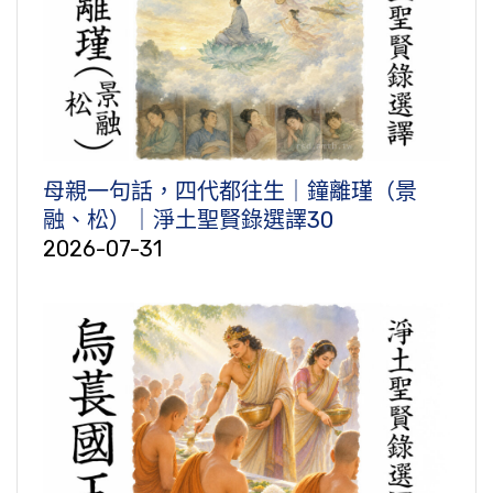
母親一句話，四代都往生｜鐘離瑾（景
融、松）｜淨土聖賢錄選譯30
2026-07-31