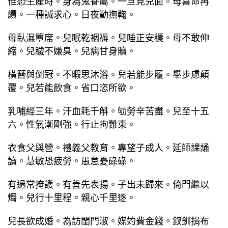
惟恐生產時。身為鬼眷屬。一旦見兒面。母喜命再
續。一種誠求心。日夜勤撫鞠。
母臥濕簟席。兒眠乾裀褥。兒睡正安穩。母不敢伸
縮。兒穢不嫌臭。兒病甘身贖。
橫簪與倒冠。不暇思沐浴。兒若能步履。舉步慮顛
覆。兒若能飲食。省口恣所欲。
乳哺經三年。汗血耗千斛。劬勞辛苦盡。兒至十五
六。性氣漸剛強。行止拘難束。
衣食父與營。禮義父教育。專望子成人。延師課誦
讀。慧敏恐疲勞。愚怠憂碌碌。
有過常掩護。有善先表揚。子出未歸來。倚門繼以
燭。兒行十里程。親心千里逐。
兒長欲成婚。為訪閨門淑。媒妁費金錢。釵釧捐布