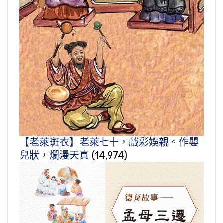
【老萊斑衣】老萊七十，戲彩娛親。作嬰
兒狀，爛漫天真
(14,974)