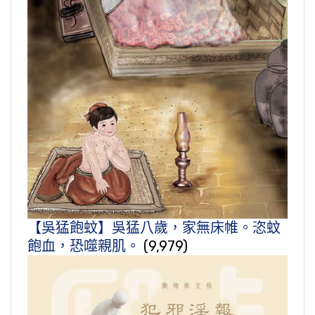
【吳猛飽蚊】吳猛八歲，家無床帷。恣蚊
飽血，恐噬親肌。
(9,979)