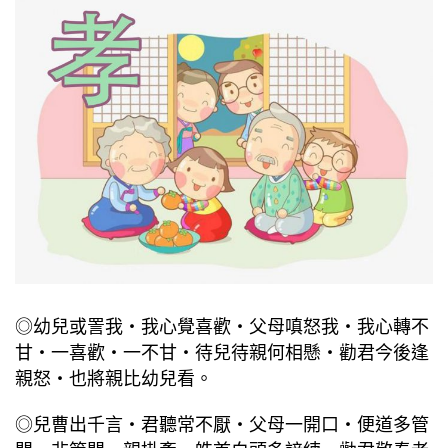
◎幼兒或詈我‧我心覺喜歡‧父母嗔怒我‧我心轉不
甘‧一喜歡‧一不甘‧待兒待親何相懸‧勸君今後逢
親怒‧也將親比幼兒看。
◎兒曹出千言‧君聽常不厭‧父母一開口‧便道多管