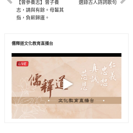
【曾參養志】曾子養
選錄古人詩詞歌句
志，請與有餘。母齧其
指，負薪歸廬。
儒釋道文化教育直播台