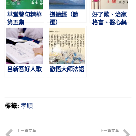
草堂警句精華
道德經（節
好了歌、治家
第五集
選）
格言、醫心藥
方、十不足
呂新吾好人歌
徹悟大師法語
標籤:
孝順
上一篇文章
下一篇文章