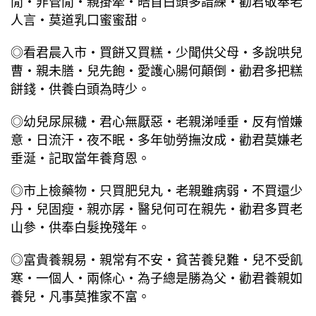
閒‧非管閒‧親掛牽‧皓首白頭多諳練‧勸君敬奉老
人言‧莫道乳口蜜蜜甜。
◎看君晨入市‧買餅又買糕‧少聞供父母‧多說哄兒
曹‧親未膳‧兒先飽‧愛護心腸何顛倒‧勸君多把糕
餅錢‧供養白頭為時少。
◎幼兒尿屎穢‧君心無厭惡‧老親涕唾垂‧反有憎嫌
意‧日流汗‧夜不眠‧多年劬勞撫汝成‧勸君莫嫌老
垂涎‧記取當年養育恩。
◎市上檢藥物‧只買肥兒丸‧老親雖病弱‧不買還少
丹‧兒固瘦‧親亦孱‧醫兒何可在親先‧勸君多買老
山參‧供奉白髮挽殘年。
◎富貴養親易‧親常有不安‧貧苦養兒難‧兒不受飢
寒‧一個人‧兩條心‧為子總是勝為父‧勸君養親如
養兒‧凡事莫推家不富。