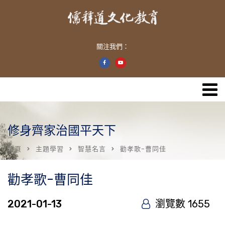
關注我們：
修身齊家治國平天下
首頁
主題學習
智慧名言
勸孝歌-曹同佳
勸孝歌-曹同佳
2021-01-13
瀏覽數 1655