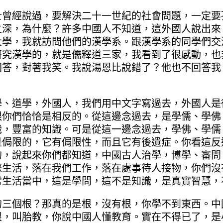
經說過，要解決二十一世紀的社會問題，一定要
之深，為什麼？許多中國人不知道，這外國人說出來
大學，我就訪問他們的漢學系。跟漢學系的同學們交
研究漢學的，就是儒釋道三家，我看到了很感動，也
回答，對著我笑。我說湯恩比說錯了？他也不回答我
。
道學，外國人，我們用中文字寫過去，外國人是
跟你們恰恰是相反的。從這邊念過去，是學儒、學佛
識，豐富的知識。可是從這一邊念過去，學佛、學儒
是侷限的，它有侷限性，而且它有後遺症。你看這反
的，說起來你們都知道，中國古人治學，博學、審問
際生活，落在我們工作，落在處事待人接物，你們沒
常生活當中，這是學問，這不是知識，是真實智慧，
個根？那真的是根，沒有根，你學不到東西。中
根，叫胎教，你說中國人懂教育。實在不得已了，是