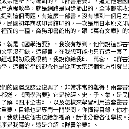
唐太宗他所下令編輯的，《群書治要》，這是他治國
是用遠程教學，就是網路是同步播出的，全球都能收
就提到這個問題，有這麼一部書。沒有想到一個月之
種，民國初年商務印書館印的，一次是用日本原文印
》裡面的一種，商務印書館出的，跟《萬有文庫》的
就是《國學治要》，我沒有想到。他們說這部書
的文字沒有缺，這部書，在我想可能也只有這一套了
總經理閻初跟我很熟，我說你給我印一萬套，《群書
治學，這個治學的觀念也是從唐太宗這個地方引發出
的國運應該要復興了，非常非常的難得！兩套書
界都送。《國學治要》它是按經、史、子、集，是民
，了解《四庫全書》，以及怎樣來學習利用這套叢書
常重要，目錄也是專門一門學問，你懂得目錄，你才
面，我就把這個書送給部裡頭，請他分發各個學校。
這序是我寫的，這是介紹《群書治要》。