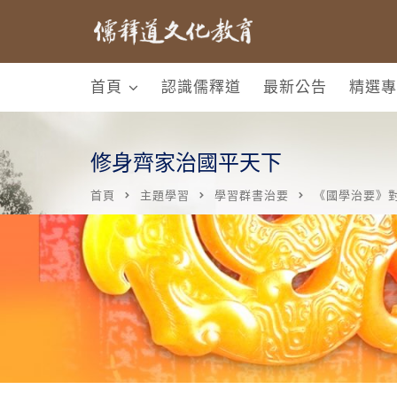
首頁
認識儒釋道
最新公告
精選專
修身齊家治國平天下
首頁
主題學習
學習群書治要
《國學治要》