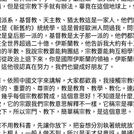
情，但是從宗教下手就有辦法。畢竟在這個地球上，
系，基督教、天主教、猶太教這是一家人，他們
教是《新舊約》統統學。這是曾經歐洲人問過我，問
教是皇后那一派的，基督教是太子那一派的。他們都
在全世界超過二十億。伊斯蘭教，他告訴我大約有十
口的半數。我說宗教要能夠團結，宗教要能夠互相學
然從政治上退下來，你是國際伊斯蘭的領袖，伊斯蘭
。這他很認真在努力，我們也變成好朋友了。
依照中國文字來講解，大家都歡喜，我接觸宗教
要的、重要的、尊崇的，教是教育、教學、教化。連
，幾乎每個宗教都贊成，這個意思好！不知道是什麼
教，它的宗跟我們宗教意思解釋不一樣。它稱宗是禪
教下。所以宗門、教下，簡單稱宗教，是這個意思。
用教科書，先讓你放下，把妄想分別執著統統放
上上根人，一般人做不到，所以是天才兒童班。普通