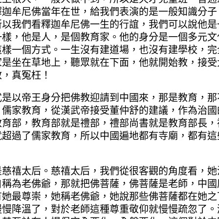
釋迦牟尼佛當年在世，給我們表演的是一般知識分子
所以我們看釋迦牟尼佛一生的行誼，我們可以說他是
一樣，他是人，是個教育家。他的身分是一個多元文
這樣一個方式。一生沒有建道場，也沒有建學校，完
家是坐在草地上，聽眾就在下面，他就開始教，接受
教，真冤枉！
以帝王身分把佛教迎請到中國來，那是教育，那
。儒家教育，從漢武帝接受董仲舒的建議，作為治國
教育部，教育部就是禮部，禮部尚書就是教育部長，
就超過了儒家教育，所以中國遍地都有寺廟，都有這
禧太后。慈禧太后，我們從很客觀的角度看，她
自稱為老佛爺，那就把佛菩薩，佛菩薩是老師，中國
有她最尊崇，她稱老佛爺，她說那些佛菩薩都在她之
慢慢降溫了，對於老師這種尊重敬仰就慢慢疏忽了。