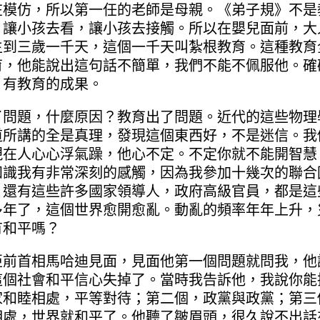
在模仿，所以第一任的老師是母親。《弟子規》不是
，讓小孩去看，讓小孩去接觸。所以在嬰兒面前，大
生到三歲一千天，這個一千天叫紮根教育。這種教育
育，他能說出這句話不簡單，我們不能不佩服他。確
、有教育的成果。
題，什麼原因？教育出了問題。近代的這些物理
道所講的全是真理，發現這個東西好，不是迷信。我
現在人心心浮氣躁，他心不定。不定你就不能開智慧
知識我有非常深刻的感觸，因為我參加十幾次的聯合
，還有這些許多國家領導人，政府高級官員，都是這
多年了，這個世界愈開愈亂。動亂的頻率年年上升，
有和平嗎？
首相馬哈迪見面，見面他第一個問題就問我，他
這個社會和平信心失掉了。當時我告訴他，我說你能
家和睦相處，平等對待；第二個，政黨與政黨；第三
相處，世界就和平了。他聽了皺眉頭，很久說不出話