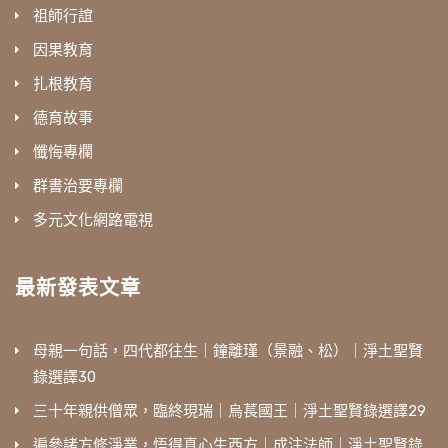
祖師行誼
因果教育
扎根教育
德育故事
懺悔專欄
群書治要專欄
多元文化網路電視
最新發表文章
母親一句話，四代都往生｜鐘離瑾（景融、松）｜淨土聖賢
錄選譯30
三十年親供僧眾，臨終現瑞｜烏萇國王｜淨土聖賢錄選譯29
遍參諸方修淨業，悟得真心生西方｜成注法師｜淨土聖賢錄