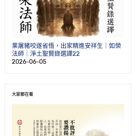
業屠豬咬遂省悟，出家精進安祥生｜如榮
法師｜淨土聖賢錄選譯22
2026-06-05
大家都在看