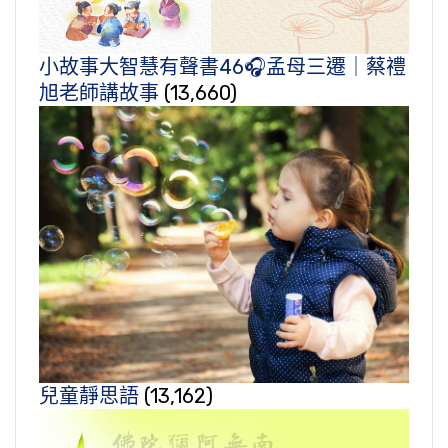
小故事大智慧有聲書46🎧孟母三遷｜蔡禮
旭老師講故事
(13,660)
兒童靜思語
(13,162)