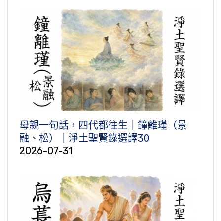
母親一句話，四代都往生｜鐘離瑾（景
融、松）｜淨土聖賢錄選譯30
2026-07-31