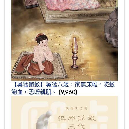
【吳猛飽蚊】吳猛八歲，家無床帷。恣蚊
飽血，恐噬親肌。
(9,960)