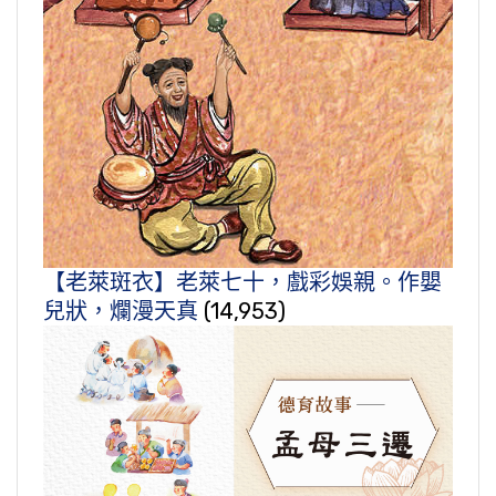
【老萊斑衣】老萊七十，戲彩娛親。作嬰
兒狀，爛漫天真
(14,953)