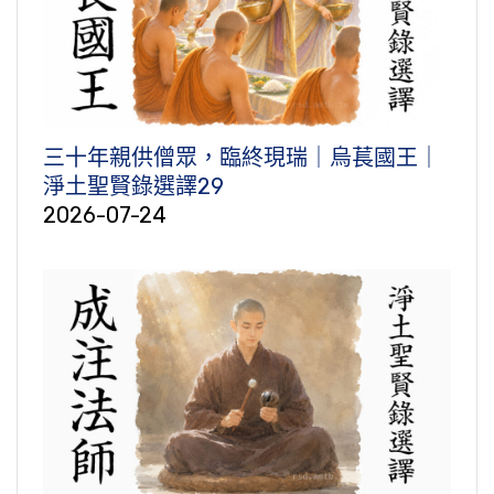
三十年親供僧眾，臨終現瑞｜烏萇國王｜
淨土聖賢錄選譯29
2026-07-24