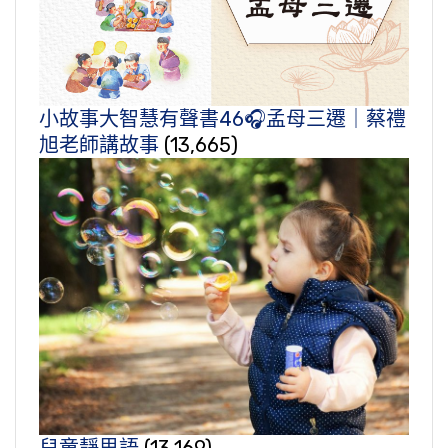
小故事大智慧有聲書46🎧孟母三遷｜蔡禮
旭老師講故事
(13,665)