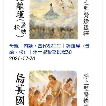
母親一句話，四代都往生｜鐘離瑾（景
融、松）｜淨土聖賢錄選譯30
2026-07-31