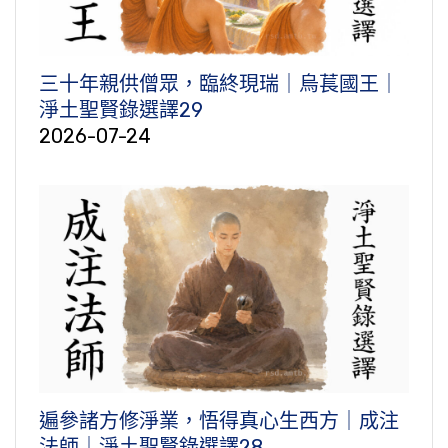
三十年親供僧眾，臨終現瑞｜烏萇國王｜
淨土聖賢錄選譯29
2026-07-24
遍參諸方修淨業，悟得真心生西方｜成注
法師｜淨土聖賢錄選譯28