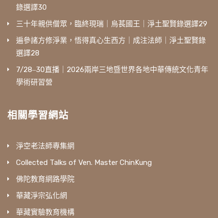
錄選譯30
三十年親供僧眾，臨終現瑞｜烏萇國王｜淨土聖賢錄選譯29
遍參諸方修淨業，悟得真心生西方｜成注法師｜淨土聖賢錄
選譯28
7/28‒30直播｜2026兩岸三地暨世界各地中華傳統文化青年
學術研習營
相關學習網站
淨空老法師專集網
Collected Talks of Ven. Master ChinKung
佛陀教育網路學院
華藏淨宗弘化網
華藏實驗教育機構