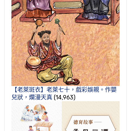
【老萊斑衣】老萊七十，戲彩娛親。作嬰
兒狀，爛漫天真
(14,963)