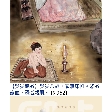
【吳猛飽蚊】吳猛八歲，家無床帷。恣蚊
飽血，恐噬親肌。
(9,962)