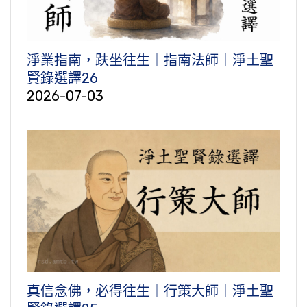
淨業指南，趺坐往生｜指南法師｜淨土聖
賢錄選譯26
2026-07-03
真信念佛，必得往生｜行策大師｜淨土聖