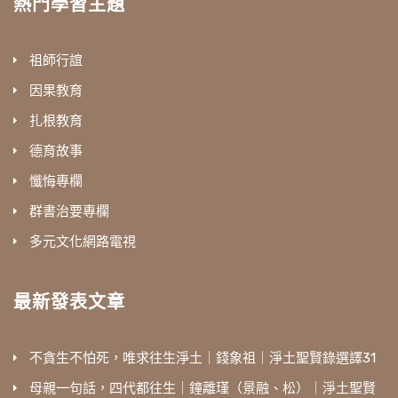
熱門學習主題
祖師行誼
因果教育
扎根教育
德育故事
懺悔專欄
群書治要專欄
多元文化網路電視
最新發表文章
不貪生不怕死，唯求往生淨土｜錢象祖｜淨土聖賢錄選譯31
母親一句話，四代都往生｜鐘離瑾（景融、松）｜淨土聖賢