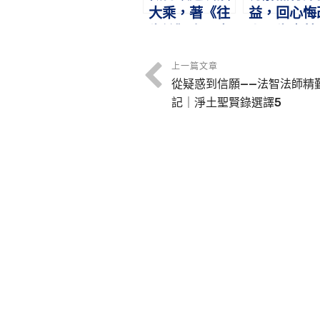
大乘，著《往
益，回心悔
生論》立五念
上品生｜慧
門｜天親論師
比丘｜淨土
｜淨土聖賢錄
賢錄選譯3
上一篇文章
從疑惑到信願——法智法師精
選譯2
記｜淨土聖賢錄選譯5