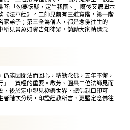
佛答:「勿要懷疑，定生我國。」隨後又聽聞本
歎《法華經》。二師見前有三道寶階，第一階
俗家弟子；第三全為僧人，都是念佛往生的
中所見景象如實告知徒眾，勉勵大家精進念
仍能因聞法而回心，精勤念佛，五年不懈，
行」三資糧的重要。啟芳、圓果二位法師見而
誓，後於定中親見極樂世界，聽佛親口印可
生者階次分明，印證經教所言，更堅定念佛往