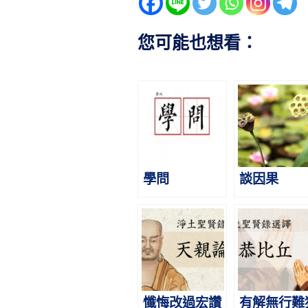
您可能也想看：
學問
談因果
懺悔改過宏讚
有解無行難