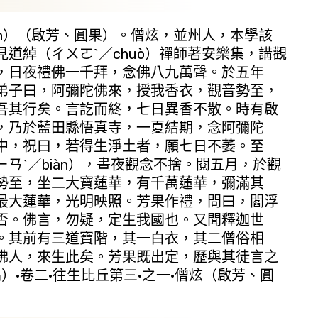
n）（啟芳、圓果）。僧炫，並州人，本學該
道綽（ㄔㄨㄛˋ／chuò）禪師著安樂集，講觀
，日夜禮佛一千拜，念佛八九萬聲。於五年
弟子曰，阿彌陀佛來，授我香衣，觀音勢至，
吾其行矣。言訖而終，七日異香不散。時有啟
，乃於藍田縣悟真寺，一夏結期，念阿彌陀
中，祝曰，若得生淨土者，願七日不萎。至
ㄢˋ／biàn），晝夜觀念不捨。閱五月，於觀
勢至，坐二大寶蓮華，有千萬蓮華，彌滿其
最大蓮華，光明映照。芳果作禮，問曰，閻浮
否。佛言，勿疑，定生我國也。又聞釋迦世
。其前有三道寶階，其一白衣，其二僧俗相
佛人，來生此矣。芳果既出定，歷與其徒言之
）·卷二·往生比丘第三·之一·僧炫（啟芳、圓