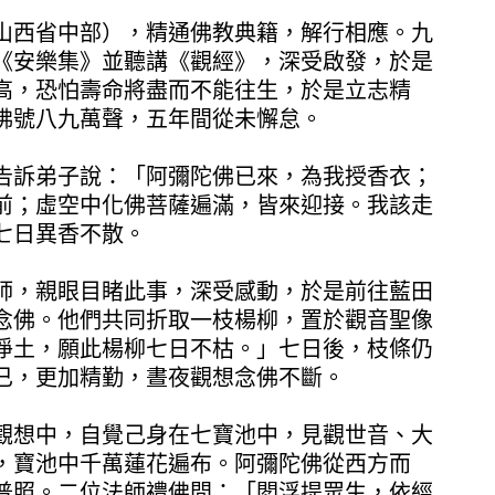
西省中部），精通佛教典籍，解行相應。九
《安樂集》並聽講《觀經》，深受啟發，於是
高，恐怕壽命將盡而不能往生，於是立志精
佛號八九萬聲，五年間從未懈怠。
訴弟子說：「阿彌陀佛已來，為我授香衣；
前；虛空中化佛菩薩遍滿，皆來迎接。我該走
七日異香不散。
，親眼目睹此事，深受感動，於是前往藍田
念佛。他們共同折取一枝楊柳，置於觀音聖像
淨土，願此楊柳七日不枯。」七日後，枝條仍
已，更加精勤，晝夜觀想念佛不斷。
想中，自覺己身在七寶池中，見觀世音、大
，寶池中千萬蓮花遍布。阿彌陀佛從西方而
普照。二位法師禮佛問：「閻浮提眾生，依經