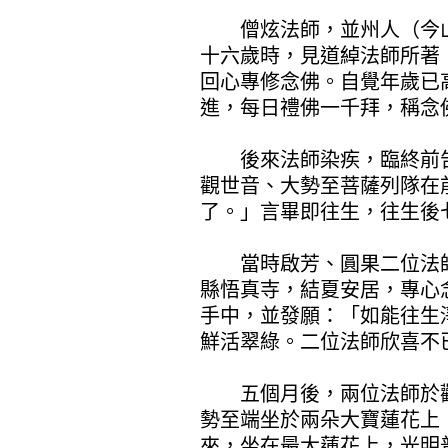
僧炫法師，並州人（今山
十六歲時，見道綽法師所著
回心專修念佛。自覺年歲已
進，每日禮佛一千拜，稱念
後來法師染疾，臨終前告
觀世音、大勢至菩薩列隊在
了。」言畢即往生，往生後
當時啟芳、圓果二位法師
縣悟真寺，結夏安居，專心
手中，並發願：「如能往生
鮮活翠綠。二位法師欣喜不
五個月後，兩位法師於觀
勢至端坐於兩朵大寶蓮花上
來，坐在最大蓮花上，光明