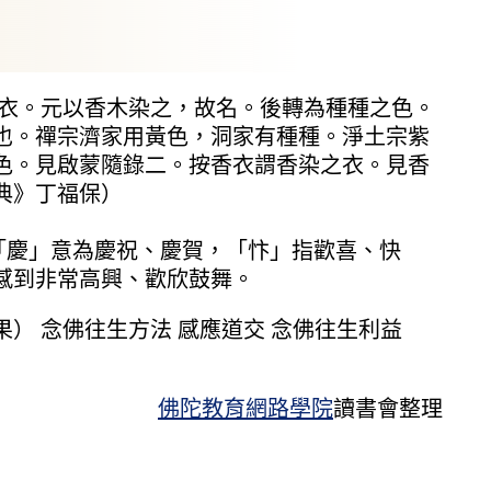
衣。元以香木染之，故名。後轉為種種之色。
也。禪宗濟家用黃色，洞家有種種。淨土宗紫
色。見啟蒙隨錄二。按香衣謂香染之衣。見香
典》丁福保）
）：「慶」意為慶祝、慶賀，「忭」指歡喜、快
感到非常高興、歡欣鼓舞。
） 念佛往生方法 感應道交 念佛往生利益
佛陀教育網路學院
讀書會整理