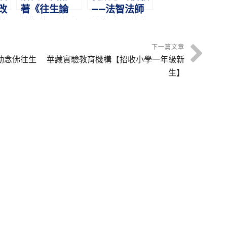
改
著《往生論
——法智法師
恭
註》｜曇鸞大
精勤念佛往生
聖
師｜淨土聖賢
記｜淨土聖賢
錄選譯4
錄選譯5
下一篇文章
勤念佛往生
華藏實驗教育機構【招收小學一年級新
生】