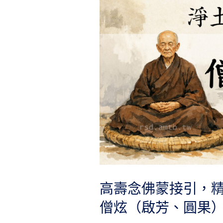
高壽念佛蒙接引，
僧炫（啟芳、圓果