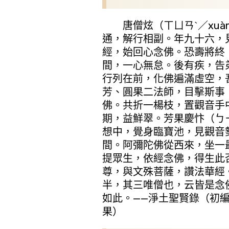
唐僧炫（ㄒㄩㄢˋ／xuà
通，解行相副。年九十六，見
經，始回心念佛。恐壽將終
間，一心無怠。後有疾，告
行列在前，化佛遍滿虛空，
芳、圓果二法師，目擊斯事
佛。共折一楊枝，置觀音手
期，益鮮翠。芳果慶忭（ㄅㄧ
想中，覺身臨寶池，見觀音
間。阿彌陀佛從西來，坐一
提眾生，依經念佛，得生此
尊，與文殊菩薩，讚法華經
半，其三唯僧也，云皆是念
如此。——淨土聖賢錄（初編
果）