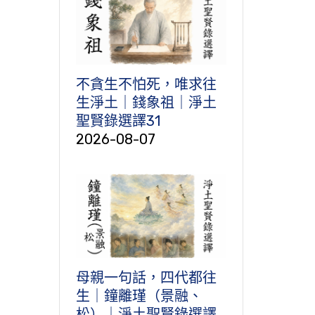
不貪生不怕死，唯求往
生淨土｜錢象祖｜淨土
聖賢錄選譯31
2026-08-07
母親一句話，四代都往
生｜鐘離瑾（景融、
松）｜淨土聖賢錄選譯