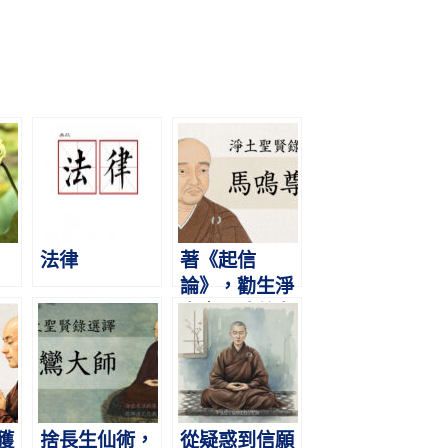
法律
著《起信
論》，勸生淨
土｜馬鳴尊者
｜淨土聖賢錄
選譯1
獲
捨長生仙術，
從疑惑到信願