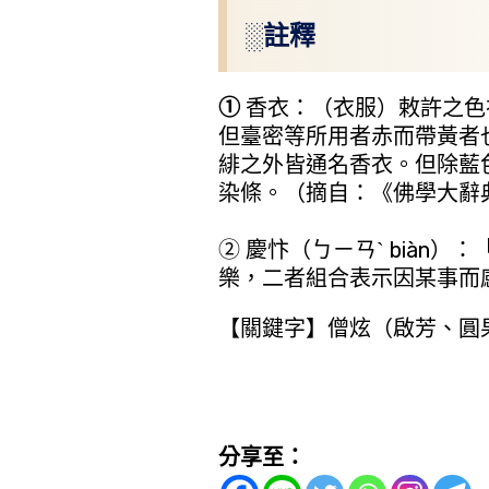
░註釋
①
香衣：（衣服）敕許之色
但臺密等所用者赤而帶黃者
緋之外皆通名香衣。但除藍
染條。（摘自：《佛學大辭
② 慶忭（ㄅㄧㄢˋ biàn
樂，二者組合表示因某事而
【關鍵字】僧炫（啟芳、圓果
分享至：