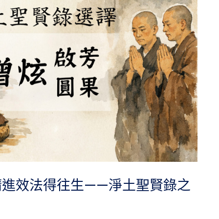
精進效法得往生——淨土聖賢錄之
）