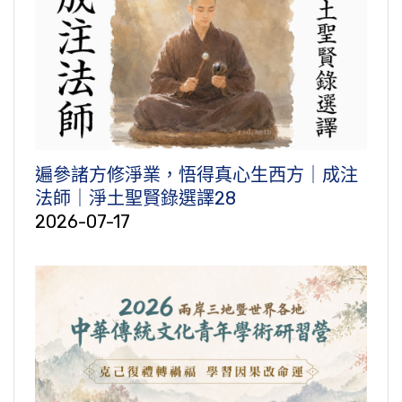
遍參諸方修淨業，悟得真心生西方｜成注
法師｜淨土聖賢錄選譯28
2026-07-17