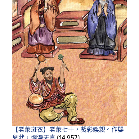
【老萊斑衣】老萊七十，戲彩娛親。作嬰
兒狀，爛漫天真
(14,957)