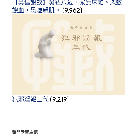
【吳猛飽蚊】吳猛八歲，家無床帷。恣蚊
飽血，恐噬親肌。
(9,962)
犯邪淫報三代
(9,219)
熱門學習主題