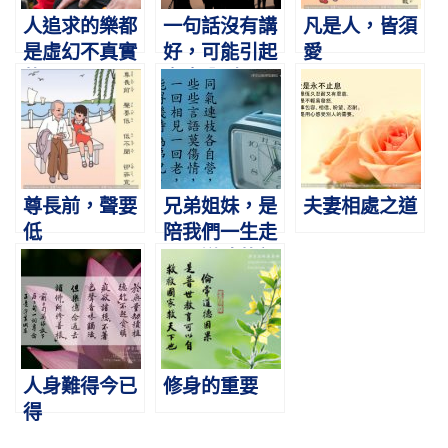
人追求的樂都
一句話沒有講
凡是人，皆須
是虛幻不真實
好，可能引起
愛
的
家庭分裂。
尊長前，聲要
兄弟姐妹，是
夫妻相處之道
低
陪我們一生走
最長道路的親
人
人身難得今已
修身的重要
得