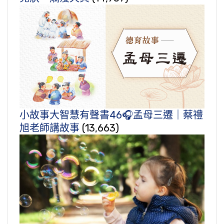
小故事大智慧有聲書46🎧孟母三遷｜蔡禮
旭老師講故事
(13,663)