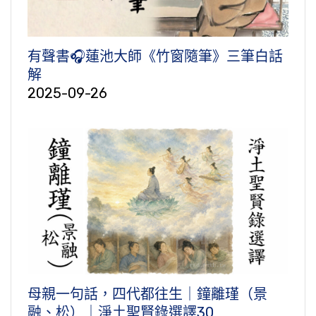
有聲書🎧蓮池大師《竹窗隨筆》三筆白話
解
2025-09-26
母親一句話，四代都往生｜鐘離瑾（景
融、松）｜淨土聖賢錄選譯30