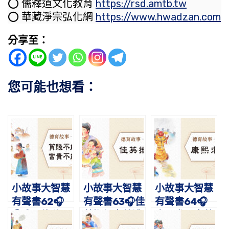
⭕️ 儒釋道文化教育
https://rsd.amtb.tw
⭕️ 華藏淨宗弘化網
https://www.hwadzan.com
分享至：
您可能也想看：
小故事大智慧
小故事大智慧
小故事大智慧
有聲書62🎧
有聲書63🎧佳
有聲書64🎧
貧賤不能移，
英撫侄｜蔡禮
康熙求雨｜蔡
富貴不能淫｜
旭老師講故事
禮旭老師講故