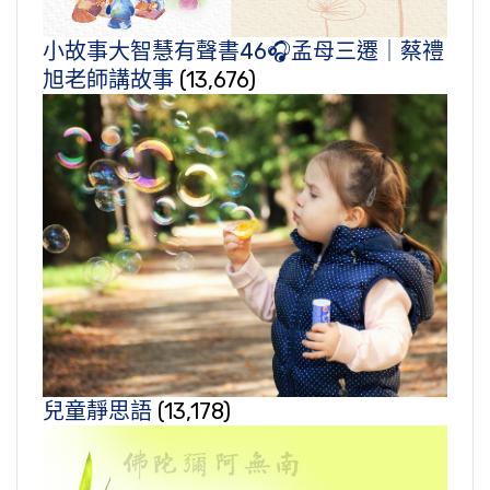
小故事大智慧有聲書46🎧孟母三遷｜蔡禮
旭老師講故事
(13,676)
兒童靜思語
(13,178)