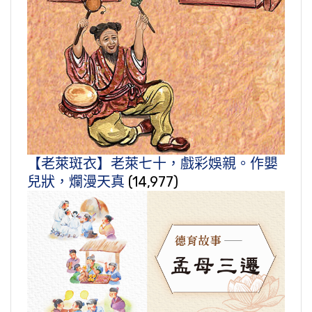
【老萊斑衣】老萊七十，戲彩娛親。作嬰
兒狀，爛漫天真
(14,977)