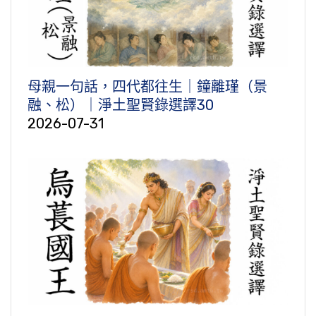
母親一句話，四代都往生｜鐘離瑾（景
融、松）｜淨土聖賢錄選譯30
2026-07-31