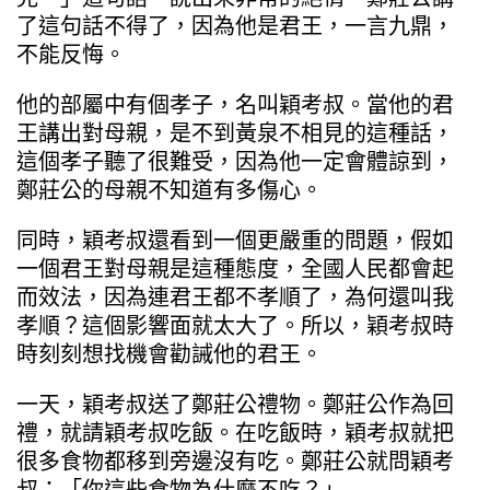
了這句話不得了，因為他是君王，一言九鼎，
不能反悔。
他的部屬中有個孝子，名叫穎考叔。當他的君
王講出對母親，是不到黃泉不相見的這種話，
這個孝子聽了很難受，因為他一定會體諒到，
鄭莊公的母親不知道有多傷心。
同時，穎考叔還看到一個更嚴重的問題，假如
一個君王對母親是這種態度，全國人民都會起
而效法，因為連君王都不孝順了，為何還叫我
孝順？這個影響面就太大了。所以，穎考叔時
時刻刻想找機會勸誡他的君王。
一天，穎考叔送了鄭莊公禮物。鄭莊公作為回
禮，就請穎考叔吃飯。在吃飯時，穎考叔就把
很多食物都移到旁邊沒有吃。鄭莊公就問穎考
叔：「你這些食物為什麼不吃？」