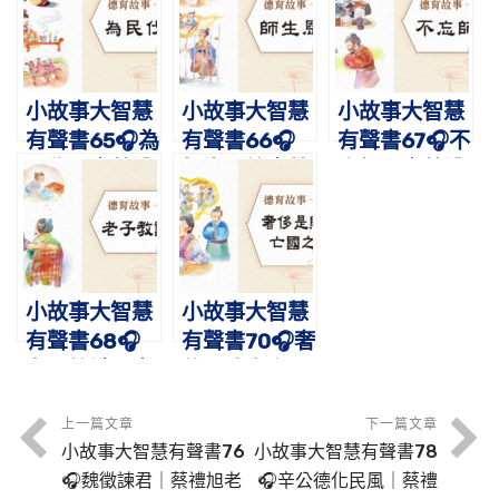
蔡禮旭老師講
事
故事
小故事大智慧
小故事大智慧
小故事大智慧
有聲書65🎧為
有聲書66🎧
有聲書67🎧不
民伐罪｜蔡禮
師生恩誼｜蔡
忘師恩｜蔡禮
旭老師講故事
禮旭老師講故
旭老師講故事
事
小故事大智慧
小故事大智慧
有聲書68🎧
有聲書70🎧奢
老子教識子｜
侈是敗家亡國
蔡禮旭老師講
之因｜蔡禮旭
故事
老師講故事
上一篇文章
下一篇文章
小故事大智慧有聲書76
小故事大智慧有聲書78
🎧魏徵諫君｜蔡禮旭老
🎧辛公德化民風｜蔡禮