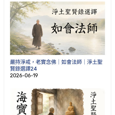
嚴持淨戒，老實念佛｜如會法師｜淨土聖
賢錄選譯24
2026-06-19