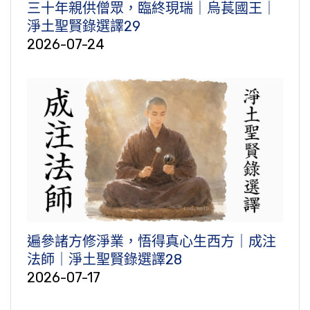
三十年親供僧眾，臨終現瑞｜烏萇國王｜
淨土聖賢錄選譯29
2026-07-24
遍參諸方修淨業，悟得真心生西方｜成注
法師｜淨土聖賢錄選譯28
2026-07-17