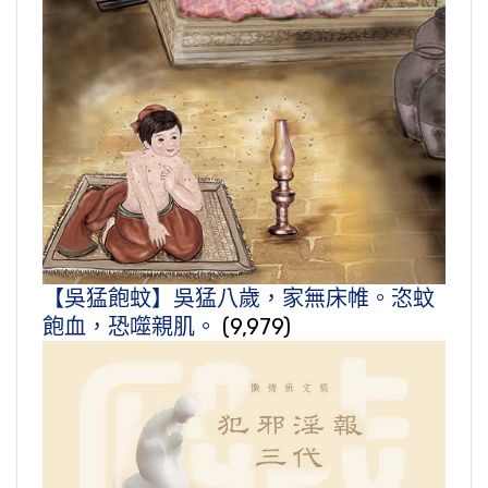
【吳猛飽蚊】吳猛八歲，家無床帷。恣蚊
飽血，恐噬親肌。
(9,979)