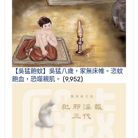
【吳猛飽蚊】吳猛八歲，家無床帷。恣蚊
飽血，恐噬親肌。
(9,952)