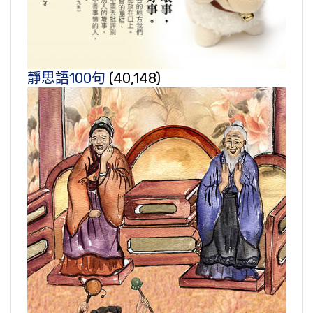
靜思語100句
(40,148)