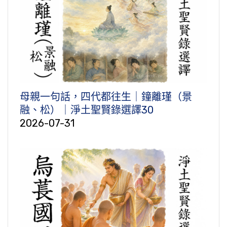
母親一句話，四代都往生｜鐘離瑾（景
融、松）｜淨土聖賢錄選譯30
2026-07-31