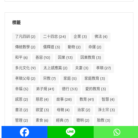
標籤
了凡四訓
(2)
二十四忠
(24)
企業
(3)
佛法
(4)
傳統教學
(2)
儒釋道
(3)
動物
(2)
命運
(2)
和平
(6)
善惡
(10)
因果
(13)
因果教育
(3)
多元文化
(9)
太上感應篇
(2)
夫妻
(3)
孝順
(27)
孝順父母
(2)
宗教
(7)
家庭
(5)
家庭教育
(3)
幸福
(5)
弟子規
(41)
德行
(33)
愛的教育
(3)
感恩
(2)
慈悲
(4)
故事
(28)
教育
(41)
智慧
(4)
書法
(2)
欲望
(3)
母親
(4)
治家
(2)
淨土宗
(3)
管理
(2)
素食
(6)
經典
(7)
聰明
(2)
胎教
(3)
親子
(5)
言語
(2)
讀書
(2)
讀經
(2)
道德
(3)