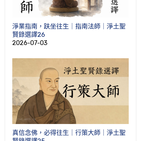
淨業指南，趺坐往生｜指南法師｜淨土聖
賢錄選譯26
2026-07-03
真信念佛，必得往生｜行策大師｜淨土聖
賢錄選譯25