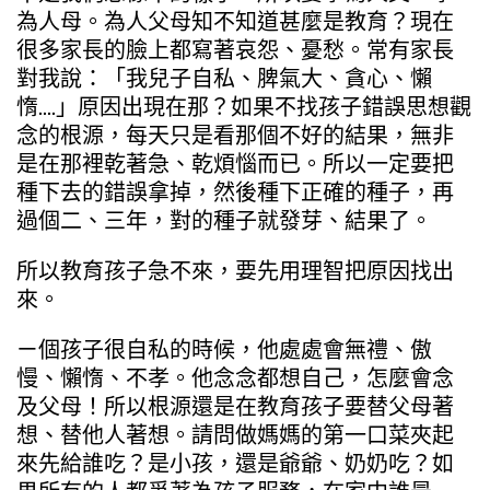
為人母。為人父母知不知道甚麼是教育？現在
很多家長的臉上都寫著哀怨、憂愁。常有家長
對我說：「我兒子自私、脾氣大、貪心、懶
惰….」原因出現在那？如果不找孩子錯誤思想觀
念的根源，每天只是看那個不好的結果，無非
是在那裡乾著急、乾煩惱而已。所以一定要把
種下去的錯誤拿掉，然後種下正確的種子，再
過個二、三年，對的種子就發芽、結果了。
所以教育孩子急不來，要先用理智把原因找出
來。
ㄧ個孩子很自私的時候，他處處會無禮、傲
慢、懶惰、不孝。他念念都想自己，怎麼會念
及父母！所以根源還是在教育孩子要替父母著
想、替他人著想。請問做媽媽的第一口菜夾起
來先給誰吃？是小孩，還是爺爺、奶奶吃？如