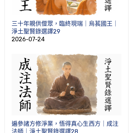
三十年親供僧眾，臨終現瑞｜烏萇國王｜
淨土聖賢錄選譯29
2026-07-24
遍參諸方修淨業，悟得真心生西方｜成注
法師｜淨土聖賢錄選譯28