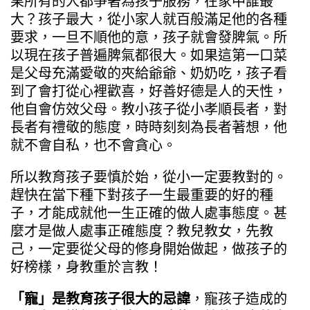
果所有的人都爭著為孩子服務，在家中誰最
大？孩子最大，從小家人就百般滿足他的各種
要求，一旦不順他的意，孩子就會發脾氣。所
以現在孩子普遍脾氣都很大。如果這第一口菜
是父母充滿愛敬的夾給爺爺、奶奶吃，孩子看
到了會打從心裡歡喜，好善好德是人的天性，
他自會仿效父母。教小孩子從小孝順長者，對
長者有禮敬的態度，時時刻刻為長者著想，他
就不會自私，也不會貪心。
所以教育孩子要慎於始，從小一定要教對的。
趕快在當下種下對孩子一生最重要的好的種
子，才能成就他一生正確的做人處事態度。甚
麼才是做人處事正確態度？教兒教女，先教
己，一定要從父母的修身開始做起，做孩子的
好榜樣，身教重於言教！
「寵」是教育孩子很大的忌諱
，寵孩子造成的