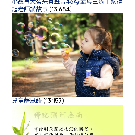
小故事大智慧有聲書46🎧孟母三遷｜蔡禮
旭老師講故事
(13,654)
兒童靜思語
(13,157)