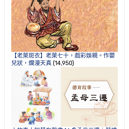
【老萊斑衣】老萊七十，戲彩娛親。作嬰
兒狀，爛漫天真
(14,950)