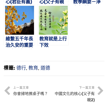
心(君臣有義)
心(父子有親
教學綱要－淨
2)
空老法師
維繫五千年長
教育就是上行
治久安的重要
下效
因素是中國的
傳統家教
標籤:
德行
,
教育
,
道德
上一篇文章
下一篇文章
你會掃地擦桌子嗎？
中國文化的核心(父子有
親2)