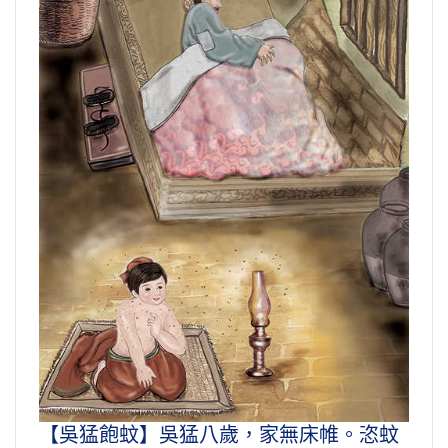
【吳猛飽蚊】吳猛八歲，家無床帷。恣蚊