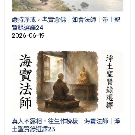
嚴持淨戒，老實念佛｜如會法師｜淨土聖
賢錄選譯24
2026-06-19
真人不露相，往生作榜樣｜海寶法師｜淨
土聖賢錄選譯23