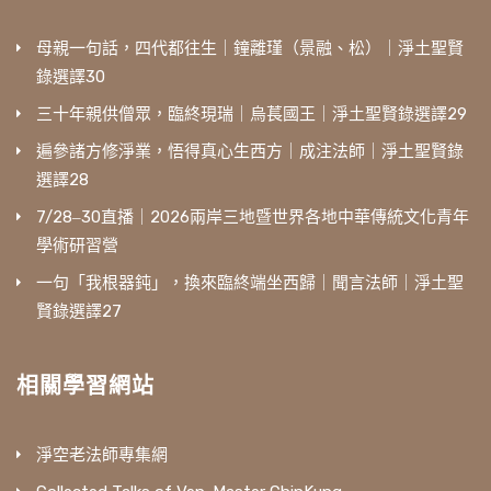
母親一句話，四代都往生｜鐘離瑾（景融、松）｜淨土聖賢
錄選譯30
三十年親供僧眾，臨終現瑞｜烏萇國王｜淨土聖賢錄選譯29
遍參諸方修淨業，悟得真心生西方｜成注法師｜淨土聖賢錄
選譯28
7/28‒30直播｜2026兩岸三地暨世界各地中華傳統文化青年
學術研習營
一句「我根器鈍」，換來臨終端坐西歸｜聞言法師｜淨土聖
賢錄選譯27
相關學習網站
淨空老法師專集網