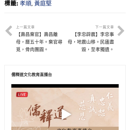
標籤:
孝順
,
黃庭堅
上一篇文章
下一篇文章
【壽昌棄官】壽昌離
【李忠辟震】李忠事
母，曆五十年。棄官尋
母，地震山移。民廬盡
覓，骨肉團圓。
毀，至孝獨遺。
儒釋道文化教育直播台