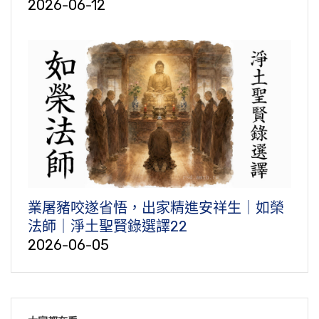
2026-06-12
業屠豬咬遂省悟，出家精進安祥生｜如榮
法師｜淨土聖賢錄選譯22
2026-06-05