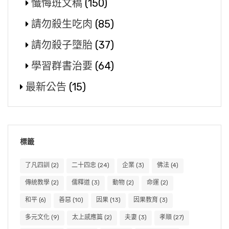
懺悔班文稿
(150)
請勿殺生吃肉
(85)
請勿殺子墮胎
(37)
學習群書治要
(64)
最新公告
(15)
標籤
了凡四訓
(2)
二十四忠
(24)
企業
(3)
佛法
(4)
傳統教學
(2)
儒釋道
(3)
動物
(2)
命運
(2)
和平
(6)
善惡
(10)
因果
(13)
因果教育
(3)
多元文化
(9)
太上感應篇
(2)
夫妻
(3)
孝順
(27)