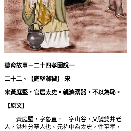
德育故事－二十四孝圖說一
二十二、【
庭堅滌穢
】 宋
宋黃庭堅，官居太史。親滌溺器，不以為恥。
【原文】
黃庭堅，字魯直，一字山谷，又號雙井老
人，洪州分寧人也。元祐中為太史，性至孝，