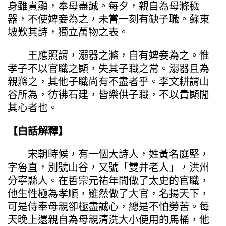
身雖貴顯，奉母盡誠。每夕，親自為母滌穢
器，不使婢妾為之，未嘗一刻有缺子職。蘇東
坡歎其詩，獨立萬物之表。
王應照謂，溺器之滌，自有婢妾為之。惟
孝子不以官職之顯，失其子職之常。溺器且為
親滌之，其他子職尚有不盡者乎。李文耕謂山
谷所為，彷彿石建，皆樂供子職，不以貴顯閒
其心者也。
【白話解釋】
宋朝時候，有一個大詩人，姓黃名庭堅，
字魯直，別號山谷，又號「雙井老人」，洪州
分寧縣人。在哲宗元祐年間做了太史的官職，
他生性極為孝順，雖然做了大官，名揚天下，
可是侍奉母親卻極盡誠心，總是不怕勞苦。每
天晚上還親自為母親清洗大小便用的馬桶，他