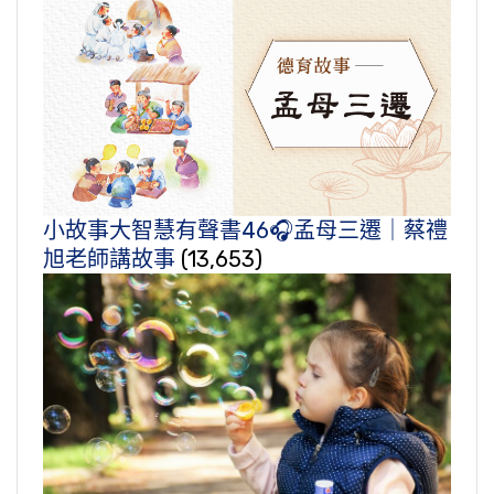
小故事大智慧有聲書46🎧孟母三遷｜蔡禮
旭老師講故事
(13,653)