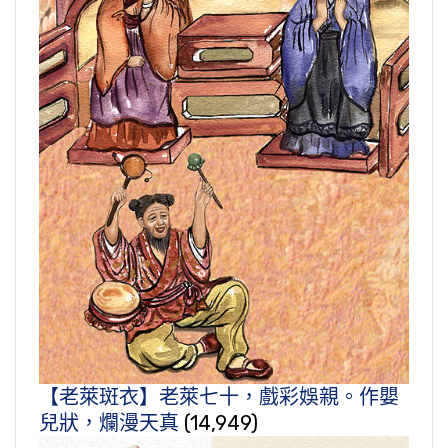
【老萊斑衣】老萊七十，戲彩娛親。作嬰
兒狀，爛漫天真
(14,949)