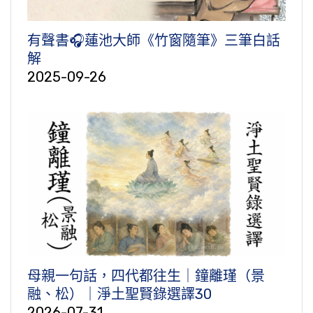
有聲書🎧蓮池大師《竹窗隨筆》三筆白話
解
2025-09-26
母親一句話，四代都往生｜鐘離瑾（景
融、松）｜淨土聖賢錄選譯30
2026-07-31