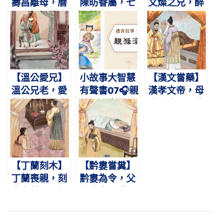
壽昌離母，曆
陳昉眷屬，七
文燦之兄，醉
五十年。棄官
百餘口。上下
毆暴慢。鄰人
尋覓，骨肉團
相親，孚及百
不平，怒其離
圓。
狗。
間。
【溫公愛兄】
小故事大智慧
【漢文嘗藥】
溫公兄老，愛
有聲書07🎧親
漢孝文帝，母
敬情深。饑寒
滌溺器｜蔡禮
病在床。三載
飽暖，刻刻關
旭老師講故事
侍疾，湯藥親
心。
嘗。
【丁蘭刻木】
【黔婁嘗糞】
丁蘭喪親，刻
黔婁為令，父
木奉養。張叔
病棄官。禮鬥
擊之，像亦悒
祈代，嘗糞心
怏。
寒。