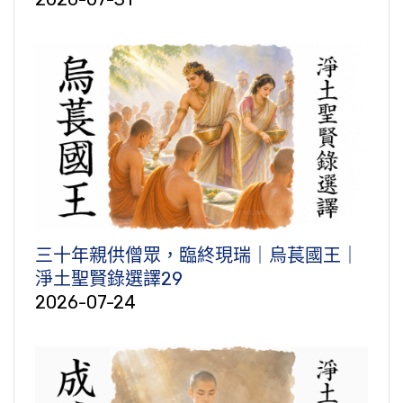
三十年親供僧眾，臨終現瑞｜烏萇國王｜
淨土聖賢錄選譯29
2026-07-24