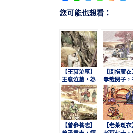
您可能也想看：
【王裒泣墓】
【閔損蘆衣
王裒泣墓，為
孝哉閔子，
母畏雷。蓼莪
蘆禦車。感
廢讀，慨念哀
救母，千古
哀。
譽。
【曾參養志】
【老萊斑衣