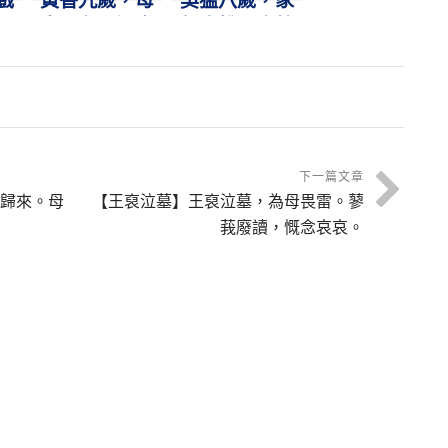
戲
黃香九歲，母
吳猛八歲，家
嬰
喪父存。溫衾
無床帷。恣蚊
天
扇枕，奉侍晨
飽血，恐噬親
昏。
肌。
下一篇文章
歸來。母
【王裒泣墓】王裒泣墓，為母畏雷。蓼
莪廢讀，慨念哀哀。