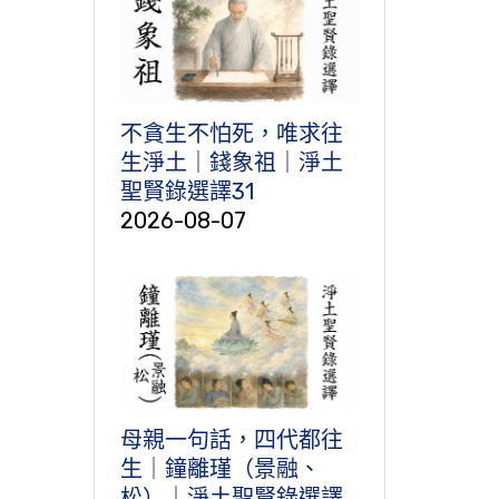
不貪生不怕死，唯求往
生淨土｜錢象祖｜淨土
聖賢錄選譯31
2026-08-07
母親一句話，四代都往
生｜鐘離瑾（景融、
松）｜淨土聖賢錄選譯