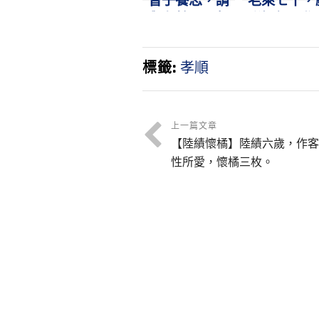
曾子養志，請
老萊七十，
與有餘。母齧
彩娛親。作
其指，負薪歸
兒狀，爛漫
廬。
真
標籤:
孝順
上一篇文章
【陸績懷橘】陸績六歲，作客
性所愛，懷橘三枚。