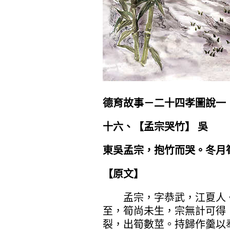
德育故事－二十四孝圖說一
十六、【
孟宗哭竹
】 吳
東吳孟宗，抱竹而哭。冬月
【原文】
孟宗，字恭武，江夏人。
至，筍尚未生，宗無計可得
裂，出筍數莖。持歸作羹以