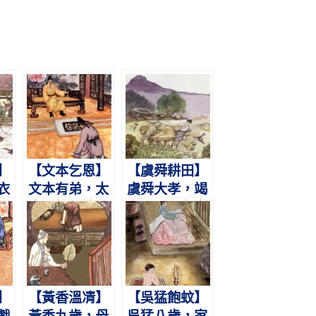
】
【文本乞恩】
【虞舜耕田】
衣
文本有弟，太
虞舜大孝，竭
父
宗不悅。婉曲
力于田。象鳥
令
陳情，泣下嗚
相助，孝感動
咽。
天。
】
【黃香溫凊】
【吳猛飽蚊】