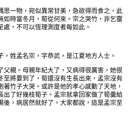
思一物，宛似異常甘美，急欲得而食之，此
無如時當冬月，筍從何來。宗之哭竹，非乞靈
至處，不可以恆理測度者每如此。
，姓孟名宗，字恭武，是江夏地方人士。
父親。母親年紀大了，又病得很厲害，她很
冬至將要到了，筍還沒有生長出來，孟宗沒有
抱著竹子大哭。或許是他的孝心感動了天地，
長出了好幾枝筍子。孟宗就拿回家做了筍羹給
湯後，病居然就好了。大家都說，這是孟宗至