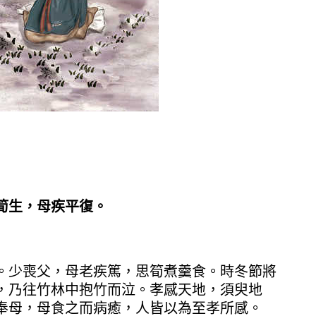
筍生，母疾平復。
少喪父，母老疾篤，思筍煮羹食。時冬節將
，乃往竹林中抱竹而泣。孝感天地，須臾地
奉母，母食之而病癒，人皆以為至孝所感。