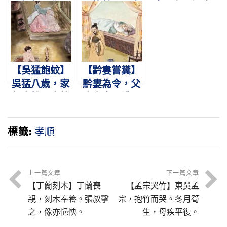
彩娛親。作嬰
目皆瞽。入鹿
喪父存。溫衾
兒狀，爛漫天
群中，為取鹿
扇枕，奉侍晨
真
乳。
昏。
【吳猛飽蚊】
【黔婁嘗糞】
吳猛八歲，家
黔婁為令，父
無床帷。恣蚊
病棄官。禮鬥
飽血，恐噬親
祈代，嘗糞心
肌。
寒。
標籤:
孝順
上一篇文章
下一篇文章
【丁蘭刻木】丁蘭喪
【孟宗哭竹】東吳孟
親，刻木奉養。張叔擊
宗，抱竹而哭。冬月筍
之，像亦悒怏。
生，母疾平復。