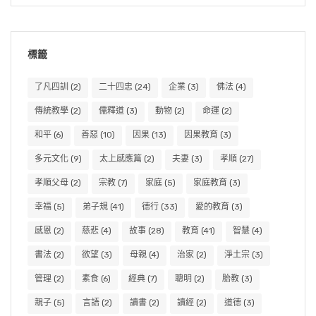
標籤
了凡四訓
(2)
二十四忠
(24)
企業
(3)
佛法
(4)
傳統教學
(2)
儒釋道
(3)
動物
(2)
命運
(2)
和平
(6)
善惡
(10)
因果
(13)
因果教育
(3)
多元文化
(9)
太上感應篇
(2)
夫妻
(3)
孝順
(27)
孝順父母
(2)
宗教
(7)
家庭
(5)
家庭教育
(3)
幸福
(5)
弟子規
(41)
德行
(33)
愛的教育
(3)
感恩
(2)
慈悲
(4)
故事
(28)
教育
(41)
智慧
(4)
書法
(2)
欲望
(3)
母親
(4)
治家
(2)
淨土宗
(3)
管理
(2)
素食
(6)
經典
(7)
聰明
(2)
胎教
(3)
親子
(5)
言語
(2)
讀書
(2)
讀經
(2)
道德
(3)