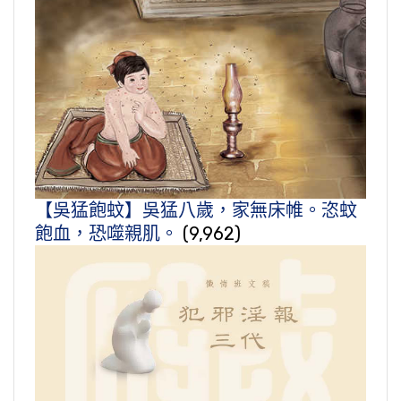
【吳猛飽蚊】吳猛八歲，家無床帷。恣蚊
飽血，恐噬親肌。
(9,962)