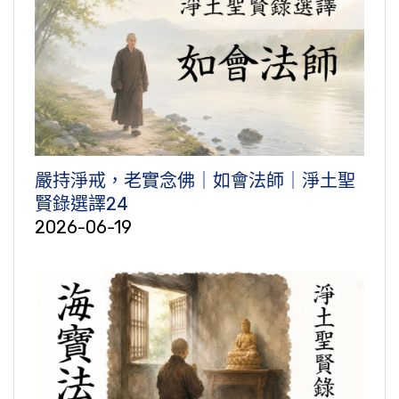
嚴持淨戒，老實念佛｜如會法師｜淨土聖
賢錄選譯24
2026-06-19