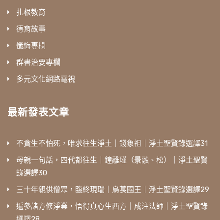
扎根教育
德育故事
懺悔專欄
群書治要專欄
多元文化網路電視
最新發表文章
不貪生不怕死，唯求往生淨土｜錢象祖｜淨土聖賢錄選譯31
母親一句話，四代都往生｜鐘離瑾（景融、松）｜淨土聖賢
錄選譯30
三十年親供僧眾，臨終現瑞｜烏萇國王｜淨土聖賢錄選譯29
遍參諸方修淨業，悟得真心生西方｜成注法師｜淨土聖賢錄
選譯28