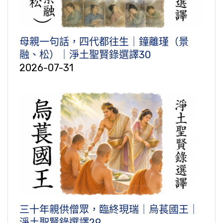
母親一句話，四代都往生｜鐘離瑾（景
融、松）｜淨土聖賢錄選譯30
2026-07-31
三十年親供僧眾，臨終現瑞｜烏萇國王｜
淨土聖賢錄選譯29