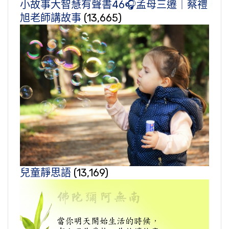
小故事大智慧有聲書46🎧孟母三遷｜蔡禮
旭老師講故事
(13,665)
兒童靜思語
(13,169)