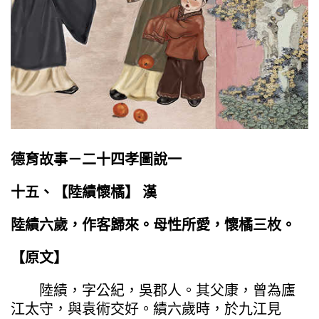
德育故事－二十四孝圖說一
十五、【
陸績懷橘
】
漢
陸績六歲，作客歸來。母性所愛，懷橘三枚。
【原文】
陸績，字公紀，吳郡人。其父康，曾為廬
江太守，與袁術交好。績六歲時，於九江見