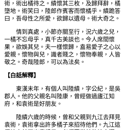
術，術出橘待之。績懷其三枚，及歸拜辭，橘
墮地。術笑曰，陸郎作賓客而懷橘乎。績跪答
曰，吾母性之所愛，欲歸以遺母。術大奇之。
情到真處，小節亦關至行，況六歲之兒，
一橘不忘母乎，真千古美談也。今人席間懷
果，欲娛其兒。夫一樣懷歸，盍易愛子之心以
愛親。懷物與兒，識者賤之，懷物奉親，人皆
敬之。奇哉陸郎，可以為法矣。
【白話解釋】
東漢末年，有個人叫陸績，字公紀，是吳
郡人。他的父親名叫陸康，曾經做過廬江知
府，和袁術是好朋友。
陸績六歲的時候，曾和父親到九江去拜見
袁術，袁術拿出許多橘子來招待他們。九江這