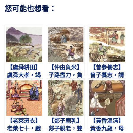
您可能也想看：
【虞舜耕田】
【仲由負米】
【曾參養志】
虞舜大孝，竭
子路盡力，負
曾子養志，請
力于田。象鳥
米奉親。親沒
與有餘。母齧
相助，孝感動
仕楚，歎不及
其指，負薪歸
天。
貧。
廬。
【老萊斑衣】
【郯子鹿乳】
【黃香溫凊】
老萊七十，戲
郯子親老，雙
黃香九歲，母