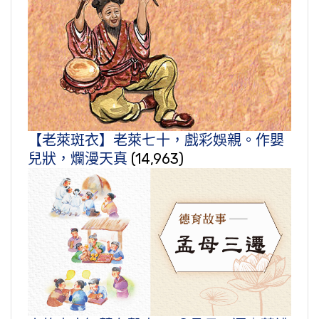
【老萊斑衣】老萊七十，戲彩娛親。作嬰
兒狀，爛漫天真
(14,963)