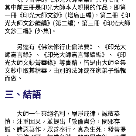
其中前三冊是印光大師本人親撰的作品，即第
一冊《印光大師文鈔》(增廣正編)，第二冊《印
光大師文鈔續編》(第二編)，第三冊《印光大師
文鈔三編》(外集)。
另還有《佛法修行止偏法要》、《印光大
師嘉言錄》、《印光大師嘉言錄續編》、《印
光大師文鈔菁華錄》等書藉，皆是由大師全集
文鈔中取其精華，由別的法師或在家弟子編輯
而做。
三、結語
大師一生棄絕名利，嚴淨戒律，誠敬恭
慎，注重因果，並提出「敦倫盡分，閑邪存
誠。諸惡莫作，眾善奉行。真為生死，發菩提