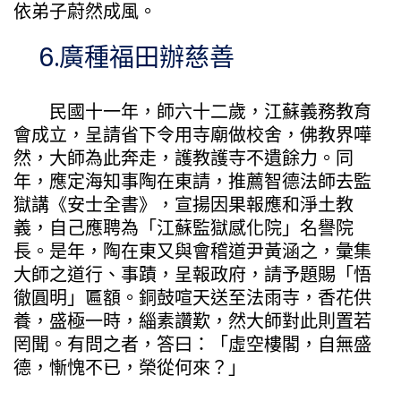
依弟子蔚然成風。
6.廣種福田辦慈善
民國十一年，師六十二歲，江蘇義務教育
會成立，呈請省下令用寺廟做校舍，佛教界嘩
然，大師為此奔走，護教護寺不遺餘力。同
年，應定海知事陶在東請，推薦智德法師去監
獄講《安士全書》，宣揚因果報應和淨土教
義，自己應聘為「江蘇監獄感化院」名譽院
長。是年，陶在東又與會稽道尹黃涵之，彙集
大師之道行、事蹟，呈報政府，請予題賜「悟
徹圓明」匾額。銅鼓喧天送至法雨寺，香花供
養，盛極一時，緇素讚歎，然大師對此則置若
罔聞。有問之者，答曰：「虛空樓閣，自無盛
德，慚愧不已，榮從何來？」