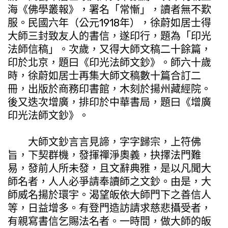
海《佛學叢報》，署名「常慚」，讀者無不歎
服。民國六年（公元1918年），徐蔚如居士得
大師三封致友人的書信，遂印行，題為「印光
法師信稿」。次歲，又得大師文稿二十餘篇，
印於北京，題曰《印光法師文鈔》。師六十歲
時，徐蔚如居士再集大師文稿數十篇合訂二
冊，出版於商務印書館，木刻於揚州藏經院。
後又迭次增廣，排印於中華書局，題曰《增廣
印光法師文鈔》。
大師文鈔言言見諦，字字歸宗，上符佛
旨，下契群機，發揮禪淨奧義，抉擇法門難
易，發前人所未發，且文辭典雅，是以凡聞大
師名者，人人必爭請奉讀師之文鈔。由是，大
師威名揚於環宇。渴望皈依大師門下之善信人
等，日益增多。有登門造訪請求慈悲攝受者，
有親寫書信乞賜法名者。一時間，做大師的皈