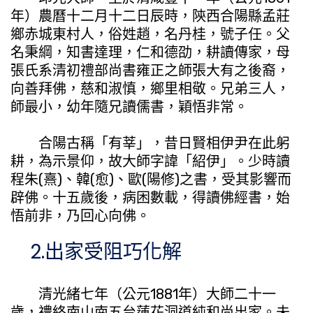
年）農曆十二月十二日辰時，陝西合陽縣孟莊
鄉赤城東村人，俗姓趙，名丹桂，號子任。父
名秉綱，知書達理，仁和德劭，耕讀傳家，母
張氏系清初禮部尚書雍正之師張大有之後裔，
向善拜佛，慈和淑慎，鄉里相敬。兄弟三人，
師最小，幼年隨兄讀儒書，穎悟非常。
合陽古稱「有莘」，昔日賢相伊尹在此躬
耕，為示景仰，故大師字諱「紹伊」。少時讀
程朱(熹)、韓(愈)、歐(陽修)之書，受其影響而
辟佛。十五歲後，病困數載，得讀佛經書，始
悟前非，乃回心向佛。
2.出家受阻巧化解
清光緒七年（公元1881年）大師二十一
歲，禮終南山南五台蓮花洞道純和尚出家。未