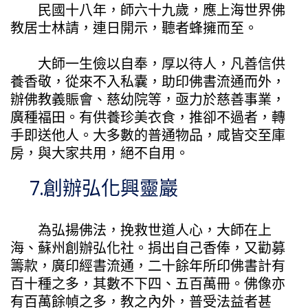
民國十八年，師六十九歲，應上海世界佛
教居士林請，連日開示，聽者蜂擁而至。
大師一生儉以自奉，厚以待人，凡善信供
養香敬，從來不入私囊，助印佛書流通而外，
辦佛教義賑會、慈幼院等，亟力於慈善事業，
廣種福田。有供養珍美衣食，推卻不過者，轉
手即送他人。大多數的普通物品，咸皆交至庫
房，與大家共用，絕不自用。
7.創辦弘化興靈巖
為弘揚佛法，挽救世道人心，大師在上
海、蘇州創辦弘化社。捐出自己香俸，又勸募
籌款，廣印經書流通，二十餘年所印佛書計有
百十種之多，其數不下四、五百萬冊。佛像亦
有百萬餘幀之多，教之內外，普受法益者甚