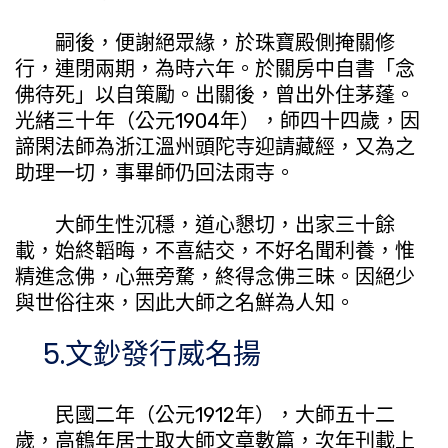
嗣後，便謝絕眾緣，於珠寶殿側掩關修
行，連閉兩期，為時六年。於關房中自書「念
佛待死」以自策勵。出關後，曾出外住茅蓬。
光緒三十年（公元1904年），師四十四歲，因
諦閑法師為浙江溫州頭陀寺迎請藏經，又為之
助理一切，事畢師仍回法雨寺。
大師生性沉穩，道心懇切，出家三十餘
載，始終韜晦，不喜結交，不好名聞利養，惟
精進念佛，心無旁騖，終得念佛三昧。因絕少
與世俗往來，因此大師之名鮮為人知。
5.文鈔發行威名揚
民國二年（公元1912年），大師五十二
歲，高鶴年居士取大師文章數篇，次年刊載上