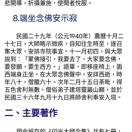
悲開導，折攝兼施，使聞者悅服。
8.端坐念佛安示寂
民國二十九年（公元1940年）農曆十月二
十七日，大師略示微疾，自知往生時至，遂召
集大眾，安排寺院事宜。十一月初四，與大眾
說到：「蒙佛接引，我要去了，大家要念佛，
要發願，要生西方。」語畢，即移座椅上，面
西端身正坐，在大眾念佛聲中，安詳西逝，時
年八十，僧臘六十。次年二月十五日荼毗，得
五色舍利無數。僧俗弟子建塔靈巖山巔，並於
民國三十六年九月十九日將師舍利奉安入塔。
二、主要著作
現今留存的《印光大師全集》共有七冊，