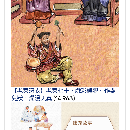
【老萊斑衣】老萊七十，戲彩娛親。作嬰
兒狀，爛漫天真
(14,963)