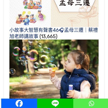
小故事大智慧有聲書46🎧孟母三遷｜蔡禮
旭老師講故事
(13,665)