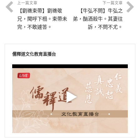
輕，少康化
上一篇文章
下一篇文章
【劉璡束帶】劉璡敬
【牛弘不問】牛弘之
佛，善導光明
兄，聞呼下榻。束帶未
弟，酗酒殺牛。其妻往
完，不敢遽答。
訴，不問不尤。
儒釋道文化教育直播台