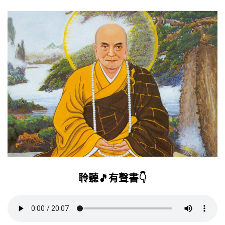
聆聽🎵有聲書👇️