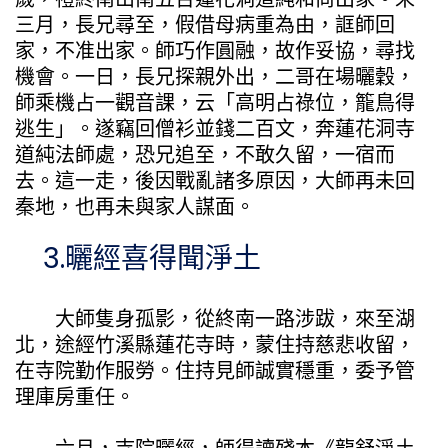
三月，長兄尋至，假借母病重為由，誆師回
家，不准出家。師巧作圓融，故作妥協，尋找
機會。一日，長兄探親外出，二哥在場曬穀，
師乘機占一觀音課，云「高明占祿位，籠鳥得
逃生」。遂竊回僧衫並錢二百文，奔蓮花洞寺
道純法師處，恐兄追至，不敢久留，一宿而
去。這一走，後因戰亂諸多原因，大師再未回
秦地，也再未與家人謀面。
3.曬經喜得聞淨土
大師隻身孤影，從終南一路涉跋，來至湖
北，途經竹溪縣蓮花寺時，蒙住持慈悲收留，
在寺院勤作服勞。住持見師誠實穩重，委予管
理庫房重任。