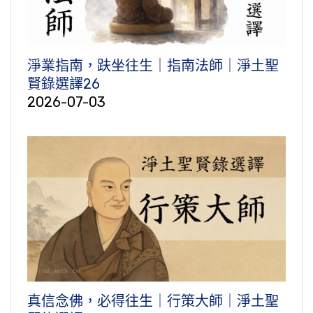
淨業指南，趺坐往生｜指南法師｜淨土聖
賢錄選譯26
2026-07-03
真信念佛，必得往生｜行策大師｜淨土聖