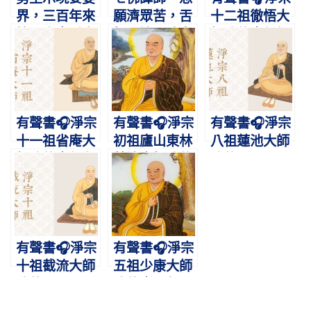
界，三百年來
願濟眾苦，舌
十二祖徹悟大
第一人｜淨宗
根不壞，清音
師略傳｜紅螺
十三祖印光大
徹九天｜
典範，攝禪教
師圓寂紀念日
9/22鳩摩羅
而歸淨土
什大師圓寂紀
念日
有聲書🎧淨宗
有聲書🎧淨宗
有聲書🎧淨宗
十一祖省庵大
初祖廬山東林
八祖蓮池大師
師略傳｜行在
慧遠大師略傳
略傳
梵網，志在西
｜肇啟蓮宗，
方
暢佛本懷
有聲書🎧淨宗
有聲書🎧淨宗
十祖截流大師
五祖少康大師
略傳
略傳｜一句彌
陀，感應非