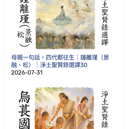
母親一句話，四代都往生｜鐘離瑾（景
融、松）｜淨土聖賢錄選譯30
2026-07-31