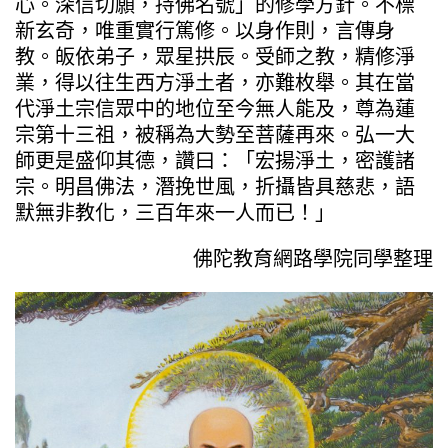
心。深信切願，持佛名號」的修學方針。不標
新玄奇，唯重實行篤修。以身作則，言傳身
教。皈依弟子，眾星拱辰。受師之教，精修淨
業，得以往生西方淨土者，亦難枚舉。其在當
代淨土宗信眾中的地位至今無人能及，尊為蓮
宗第十三祖，被稱為大勢至菩薩再來。弘一大
師更是盛仰其德，讚曰：「宏揚淨土，密護諸
宗。明昌佛法，潛挽世風，折攝皆具慈悲，語
默無非教化，三百年來一人而已！」
佛陀教育網路學院同學整理