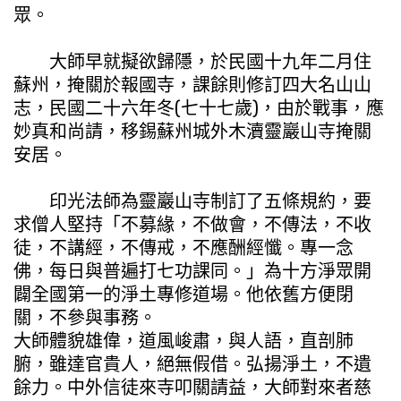
眾。
大師早就擬欲歸隱，於民國十九年二月住
蘇州，掩關於報國寺，課餘則修訂四大名山山
志，民國二十六年冬(七十七歲)，由於戰事，應
妙真和尚請，移錫蘇州城外木瀆靈巖山寺掩關
安居。
印光法師為靈巖山寺制訂了五條規約，要
求僧人堅持「不募緣，不做會，不傳法，不收
徒，不講經，不傳戒，不應酬經懺。專一念
佛，每日與普遍打七功課同。」為十方淨眾開
闢全國第一的淨土專修道場。他依舊方便閉
關，不參與事務。
大師體貌雄偉，道風峻肅，與人語，直剖肺
腑，雖達官貴人，絕無假借。弘揚淨土，不遺
餘力。中外信徒來寺叩關請益，大師對來者慈