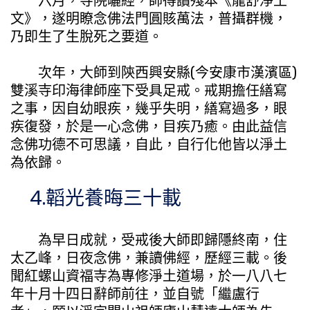
六月，寺院曬經，師得讀殘本《龍舒淨土
文》，遂明瞭念佛法門圓賅萬法，普攝群機，
乃即生了生脫死之要道。
次年，大師到陝西興安縣(今安康市漢濱區)
雙溪寺印海律師座下受具足戒。戒期擔任繕寫
之事，因自幼眼疾，幾乎失明，繕寫過多，眼
疾復發，於是一心念佛，目疾乃癒。由此益信
念佛功德不可思議，自此，自行化他皆以淨土
為依歸。
4.韜光養晦三十載
為早日成就，受戒後大師即歸隱終南，住
太乙峰，日夜念佛，兼讀佛經，歷經三載。後
聞紅螺山資福寺為專修淨土道場，於一八八七
年十月十四日辭師前往，並自號「繼盧行