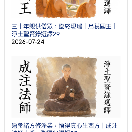
三十年親供僧眾，臨終現瑞｜烏萇國王｜
淨土聖賢錄選譯29
2026-07-24
遍參諸方修淨業，悟得真心生西方｜成注