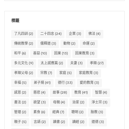
標籤
了凡四訓
(2)
二十四忠
(24)
企業
(3)
佛法
(4)
傳統教學
(2)
儒釋道
(3)
動物
(2)
命運
(2)
和平
(6)
善惡
(10)
因果
(13)
因果教育
(3)
多元文化
(9)
太上感應篇
(2)
夫妻
(3)
孝順
(27)
孝順父母
(2)
宗教
(7)
家庭
(5)
家庭教育
(3)
幸福
(5)
弟子規
(41)
德行
(33)
愛的教育
(3)
感恩
(2)
慈悲
(4)
故事
(28)
教育
(41)
智慧
(4)
書法
(2)
欲望
(3)
母親
(4)
治家
(2)
淨土宗
(3)
管理
(2)
素食
(6)
經典
(7)
聰明
(2)
胎教
(3)
親子
(5)
言語
(2)
讀書
(2)
讀經
(2)
道德
(3)