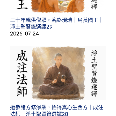
三十年親供僧眾，臨終現瑞｜烏萇國王｜
淨土聖賢錄選譯29
2026-07-24
遍參諸方修淨業，悟得真心生西方｜成注
法師｜淨土聖賢錄選譯28