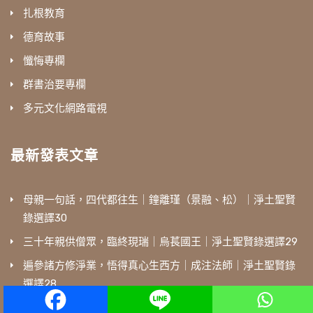
扎根教育
德育故事
懺悔專欄
群書治要專欄
多元文化網路電視
最新發表文章
母親一句話，四代都往生｜鐘離瑾（景融、松）｜淨土聖賢
錄選譯30
三十年親供僧眾，臨終現瑞｜烏萇國王｜淨土聖賢錄選譯29
遍參諸方修淨業，悟得真心生西方｜成注法師｜淨土聖賢錄
選譯28
7/28‒30直播｜2026兩岸三地暨世界各地中華傳統文化青年