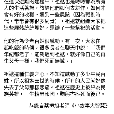
在這次避難的過程中，祖逖也是時時都為所有
人的生活著想，教給他們如何去耕作，如何才
會有好的收穫。遇到一些屍骸（因為戰亂時
代，常常會有很多屍骨），祖逖就組織大家把
這些屍骸統統埋好，還辦了一些祭祀的活動。
他的行為令老百姓很感動。有一次，大家在一
起吃飯的時候，很多長者在聊天中說：「我們
年紀都老了，能夠遇到祖逖，就好像自己的再
生父母一樣，我們死而無憾。」
祖逖這種仁義之心，不知道感動了多少平民百
姓，所以祖逖去世的時候，所有的人民就好像
失去了父母那樣悲痛。祖逖在歷史上被評為民
族英雄，一生精忠報國，鞠躬盡瘁死而後已。
恭錄自蔡禮旭老師《小故事大智慧》