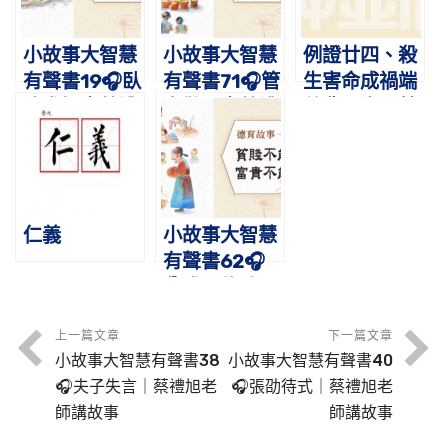
小故事大智慧
小故事大智慧
例證廿四、殺
有聲書19🎧臥
有聲書71🎧管
生害命成禍端
冰求鯉｜蔡禮
寧勸民｜蔡禮
慈悲眾生福慧
旭老師講故事
旭老師講故事
長
仁義
小故事大智慧
有聲書62🎧
貧賤不能移，
富貴不能淫｜
蔡禮旭老師講
上一篇文章
下一篇文章
小故事大智慧有聲書38
小故事大智慧有聲書40
故事
🎧夫子失言｜蔡禮旭老
🎧張劭待式｜蔡禮旭老
師講故事
師講故事