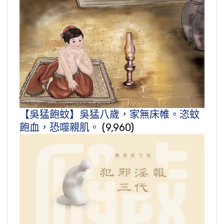
【吳猛飽蚊】吳猛八歲，家無床帷。恣蚊
飽血，恐噬親肌。
(9,960)