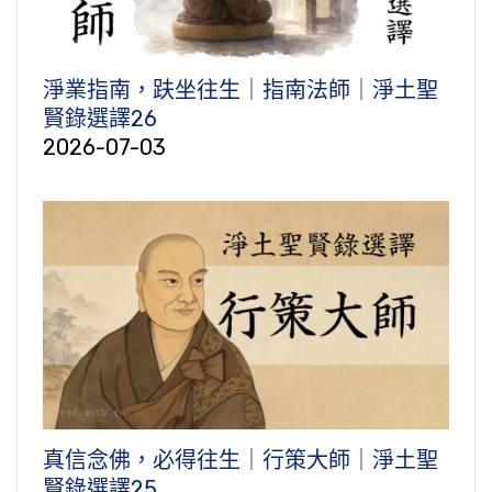
淨業指南，趺坐往生｜指南法師｜淨土聖
賢錄選譯26
2026-07-03
真信念佛，必得往生｜行策大師｜淨土聖
賢錄選譯25