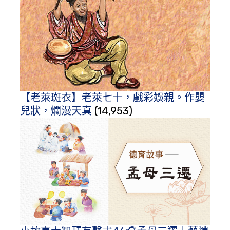
【老萊斑衣】老萊七十，戲彩娛親。作嬰
兒狀，爛漫天真
(14,953)