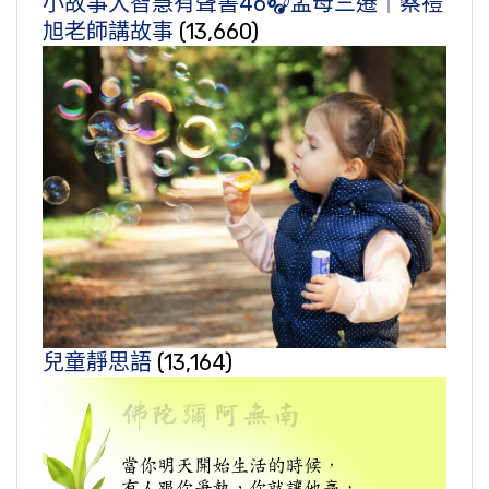
小故事大智慧有聲書46🎧孟母三遷｜蔡禮
旭老師講故事
(13,660)
兒童靜思語
(13,164)