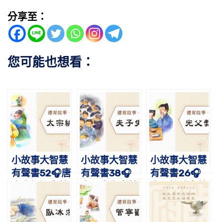
分享至：
您可能也想看：
小故事大智慧
小故事大智慧
小故事大智慧
有聲書52🎧唐
有聲書38🎧
有聲書26🎧
太宗納諫｜蔡
夫子失言｜蔡
光父教誠｜蔡
禮旭老師講故
禮旭老師講故
禮旭老師講故
事
事
事