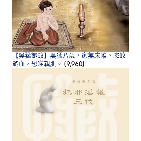
【吳猛飽蚊】吳猛八歲，家無床帷。恣蚊
飽血，恐噬親肌。
(9,960)