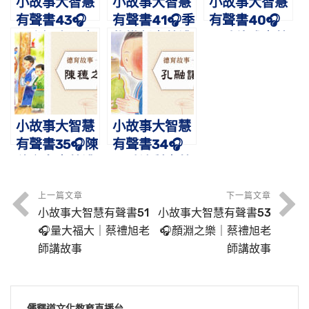
小故事大智慧
小故事大智慧
小故事大智慧
有聲書43🎧
有聲書41🎧季
有聲書40🎧
國亂知忠臣｜
札掛劍｜蔡禮
張劭待式｜蔡
蔡禮旭老師講
旭老師講故事
禮旭老師講故
故事
事
小故事大智慧
小故事大智慧
有聲書35🎧陳
有聲書34🎧
穗之女｜蔡禮
孔融讓梨｜蔡
旭老師講故事
禮旭老師講故
事
上一篇文章
下一篇文章
小故事大智慧有聲書51
小故事大智慧有聲書53
🎧量大福大｜蔡禮旭老
🎧顏淵之樂｜蔡禮旭老
師講故事
師講故事
儒釋道文化教育直播台