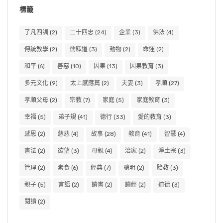
標籤
了凡四訓
(2)
二十四忠
(24)
企業
(3)
佛法
(4)
傳統教學
(2)
儒釋道
(3)
動物
(2)
命運
(2)
和平
(6)
善惡
(10)
因果
(13)
因果教育
(3)
多元文化
(9)
太上感應篇
(2)
夫妻
(3)
孝順
(27)
孝順父母
(2)
宗教
(7)
家庭
(5)
家庭教育
(3)
幸福
(5)
弟子規
(41)
德行
(33)
愛的教育
(3)
感恩
(2)
慈悲
(4)
故事
(28)
教育
(41)
智慧
(4)
書法
(2)
欲望
(3)
母親
(4)
治家
(2)
淨土宗
(3)
管理
(2)
素食
(6)
經典
(7)
聰明
(2)
胎教
(3)
親子
(5)
言語
(2)
讀書
(2)
讀經
(2)
道德
(3)
閱讀
(2)