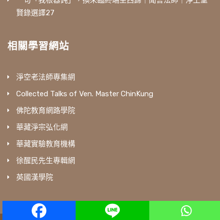
一句「我根器鈍」，換來臨終端坐西歸｜聞言法師｜淨土聖
賢錄選譯27
相關學習網站
淨空老法師專集網
Collected Talks of Ven. Master ChinKung
佛陀教育網路學院
華藏淨宗弘化網
華藏實驗教育機構
徐醒民先生專輯網
英國漢學院