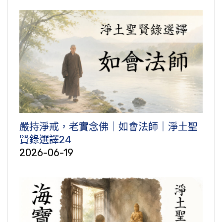
嚴持淨戒，老實念佛｜如會法師｜淨土聖
賢錄選譯24
2026-06-19