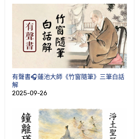
有聲書🎧蓮池大師《竹窗隨筆》三筆白話
解
2025-09-26