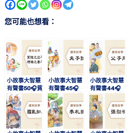
您可能也想看：
小故事大智慧
小故事大智慧
小故事大智慧
有聲書50🎧貧
有聲書45🎧
有聲書44🎧
賤之交不可
夫子論善｜蔡
父子同心｜蔡
忘，糟糠之妻
禮旭老師講故
禮旭老師講故
不下堂｜蔡禮
事
事
旭老師講故事