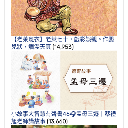
【老萊斑衣】老萊七十，戲彩娛親。作嬰
兒狀，爛漫天真
(14,953)
小故事大智慧有聲書46🎧孟母三遷｜蔡禮
旭老師講故事
(13,660)