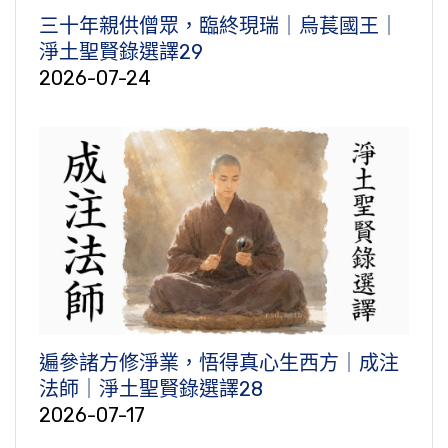
三十年親供僧眾，臨終現瑞｜烏萇國王｜
淨土聖賢錄選譯29
2026-07-24
遍參諸方修淨業，悟得真心生西方｜成注
法師｜淨土聖賢錄選譯28
2026-07-17