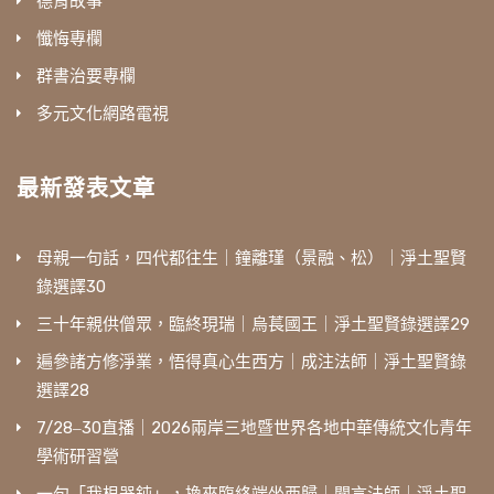
德育故事
懺悔專欄
群書治要專欄
多元文化網路電視
最新發表文章
母親一句話，四代都往生｜鐘離瑾（景融、松）｜淨土聖賢
錄選譯30
三十年親供僧眾，臨終現瑞｜烏萇國王｜淨土聖賢錄選譯29
遍參諸方修淨業，悟得真心生西方｜成注法師｜淨土聖賢錄
選譯28
7/28‒30直播｜2026兩岸三地暨世界各地中華傳統文化青年
學術研習營