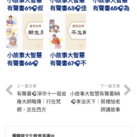
小故事大智慧
小故事大智慧
小故事大智慧
有聲書61🎧叔
有聲書63🎧佳
有聲書65🎧為
敖埋蛇｜蔡禮
英撫侄｜蔡禮
民伐罪｜蔡禮
旭老師講故事
旭老師講故事
旭老師講故事
小故事大智慧
小故事大智慧
有聲書66🎧
有聲書67🎧不
師生恩誼｜蔡
忘師恩｜蔡禮
禮旭老師講故
旭老師講故事
事
上一篇文章
下一篇文章
有聲書🎧淨宗十一祖省
小故事大智慧有聲書55
庵大師略傳｜行在梵
🎧孝治天下｜蔡禮旭老
網，志在西方
師講故事
儒釋道文化教育直播台