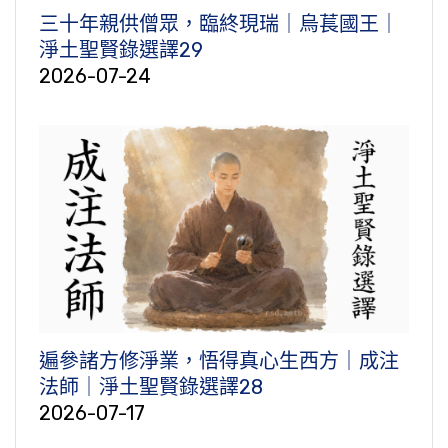
三十年親供僧眾，臨終現瑞｜烏萇國王｜
淨土聖賢錄選譯29
2026-07-24
遍參諸方修淨業，悟得真心生西方｜成注
法師｜淨土聖賢錄選譯28
2026-07-17