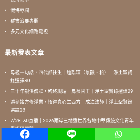
懺悔專欄
群書治要專欄
多元文化網路電視
最新發表文章
母親一句話，四代都往生｜鐘離瑾（景融、松）｜淨土聖賢
錄選譯30
三十年親供僧眾，臨終現瑞｜烏萇國王｜淨土聖賢錄選譯29
遍參諸方修淨業，悟得真心生西方｜成注法師｜淨土聖賢錄
選譯28
7/28‒30直播｜2026兩岸三地暨世界各地中華傳統文化青年
學術研習營
一句「我根器鈍」，換來臨終端坐西歸｜聞言法師｜淨土聖