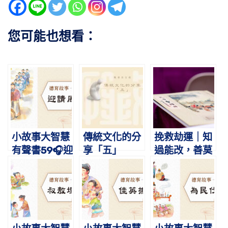
您可能也想看：
小故事大智慧
傳統文化的分
挽救劫運｜知
有聲書59🎧迎
享「五」
過能改，善莫
請周公｜蔡禮
大焉
旭老師講故事