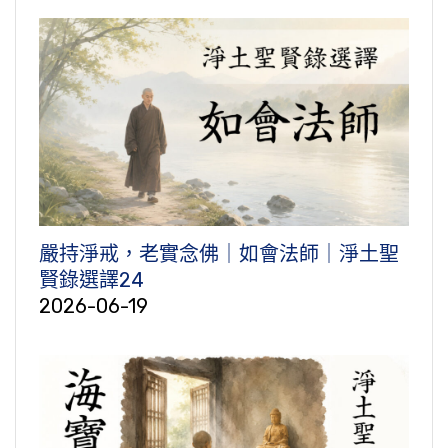
嚴持淨戒，老實念佛｜如會法師｜淨土聖
賢錄選譯24
2026-06-19