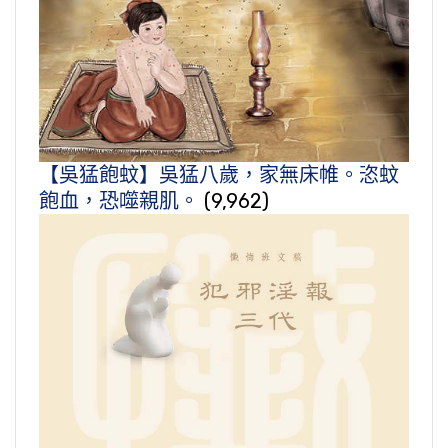
【吳猛飽蚊】吳猛八歲，家無床帷。恣蚊
飽血，恐噬親肌。
(9,962)