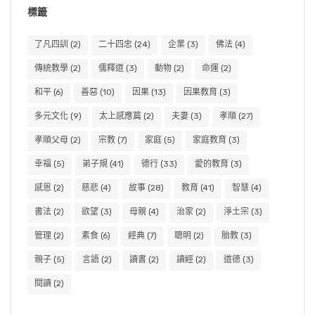
標籤
了凡四訓
(2)
二十四忠
(24)
企業
(3)
佛法
(4)
傳統教學
(2)
儒釋道
(3)
動物
(2)
命運
(2)
和平
(6)
善惡
(10)
因果
(13)
因果教育
(3)
多元文化
(9)
太上感應篇
(2)
夫妻
(3)
孝順
(27)
孝順父母
(2)
宗教
(7)
家庭
(5)
家庭教育
(3)
幸福
(5)
弟子規
(41)
德行
(33)
愛的教育
(3)
感恩
(2)
慈悲
(4)
故事
(28)
教育
(41)
智慧
(4)
書法
(2)
欲望
(3)
母親
(4)
治家
(2)
淨土宗
(3)
管理
(2)
素食
(6)
經典
(7)
聰明
(2)
胎教
(3)
親子
(5)
言語
(2)
讀書
(2)
讀經
(2)
道德
(3)
閱讀
(2)