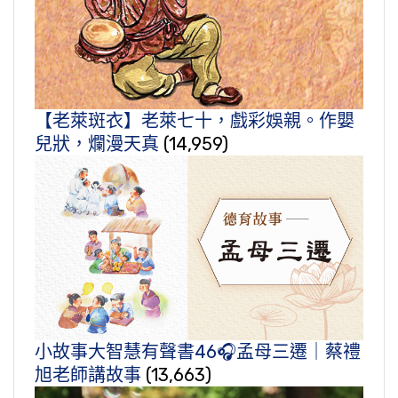
【老萊斑衣】老萊七十，戲彩娛親。作嬰
兒狀，爛漫天真
(14,959)
小故事大智慧有聲書46🎧孟母三遷｜蔡禮
旭老師講故事
(13,663)