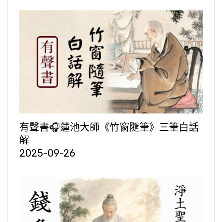
有聲書🎧蓮池大師《竹窗隨筆》三筆白話
解
2025-09-26