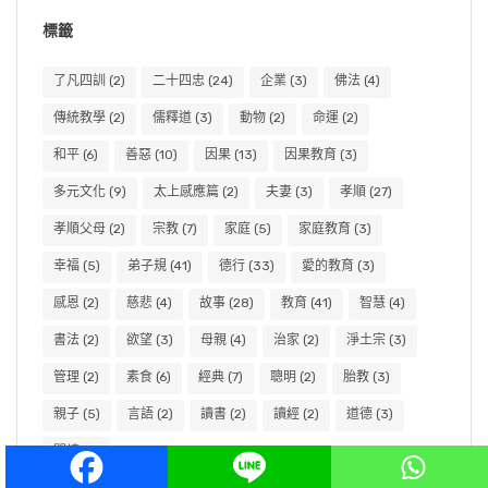
標籤
了凡四訓
(2)
二十四忠
(24)
企業
(3)
佛法
(4)
傳統教學
(2)
儒釋道
(3)
動物
(2)
命運
(2)
和平
(6)
善惡
(10)
因果
(13)
因果教育
(3)
多元文化
(9)
太上感應篇
(2)
夫妻
(3)
孝順
(27)
孝順父母
(2)
宗教
(7)
家庭
(5)
家庭教育
(3)
幸福
(5)
弟子規
(41)
德行
(33)
愛的教育
(3)
感恩
(2)
慈悲
(4)
故事
(28)
教育
(41)
智慧
(4)
書法
(2)
欲望
(3)
母親
(4)
治家
(2)
淨土宗
(3)
管理
(2)
素食
(6)
經典
(7)
聰明
(2)
胎教
(3)
親子
(5)
言語
(2)
讀書
(2)
讀經
(2)
道德
(3)
閱讀
(2)