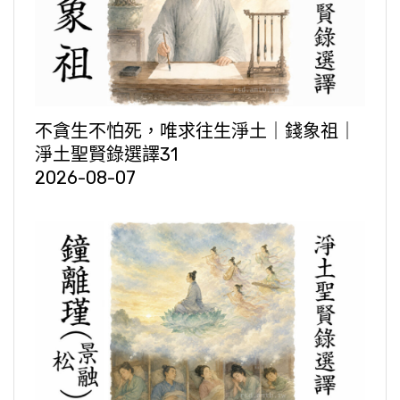
不貪生不怕死，唯求往生淨土｜錢象祖｜
淨土聖賢錄選譯31
2026-08-07