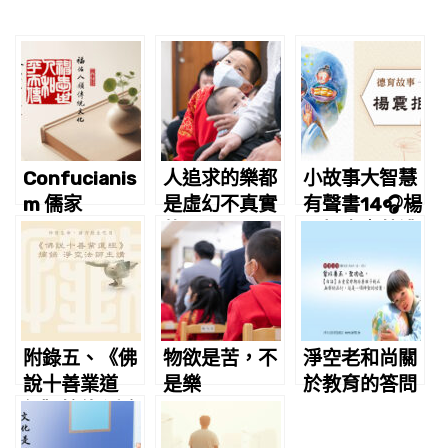
Confucianis
人追求的樂都
小故事大智慧
m 儒家
是虛幻不真實
有聲書14🎧楊
的
震拒金｜蔡禮
旭老師講故事
附錄五、《佛
物欲是苦，不
淨空老和尚關
說十善業道
是樂
於教育的答問
經》摘錄 淨空
老法師主講