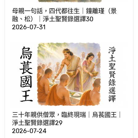
母親一句話，四代都往生｜鐘離瑾（景
融、松）｜淨土聖賢錄選譯30
2026-07-31
三十年親供僧眾，臨終現瑞｜烏萇國王｜
淨土聖賢錄選譯29
2026-07-24