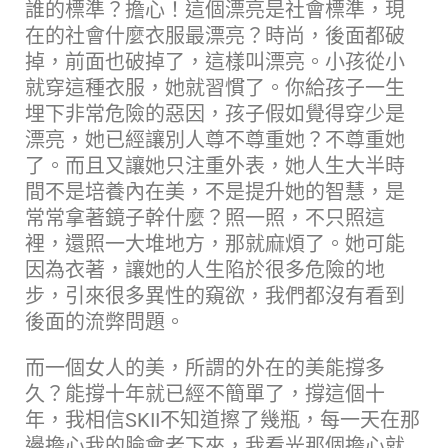
誰的標準？擔心！這個漂亮是社會標準，現
在的社會什麼衣服最漂亮？時尚，後面都破
掉，前面也破掉了，這樣叫漂亮。小孩從小
就穿這種衣服，她就習慣了。你給孩子一生
埋下非常危險的惡因，孩子假如覺得穿少是
漂亮，她已經讓別人尊不尊重她？不尊重她
了。而且又讓她只注重外表，她人生大半時
間不是培養內在美，不是提升她的智慧，是
常常拿著鏡子幹什麼？照一照，不只照這
裡，還照一大堆地方，那就麻煩了。她可能
因為衣著，讓她的人生陷於很多危險的地
步，引來很多異性的窺欲，我們都沒有看到
後面的流弊問題。
而一個女人的美，所謂的外在的美能撐多
久？能撐十年就已經不簡單了，撐這個十
年，我相信SKII不知道擦了幾瓶，每一天在那
邊擔心我的臉會老下來，我看光那個擔心就