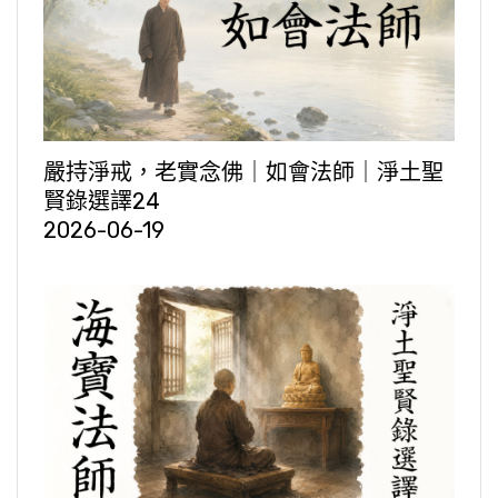
嚴持淨戒，老實念佛｜如會法師｜淨土聖
賢錄選譯24
2026-06-19