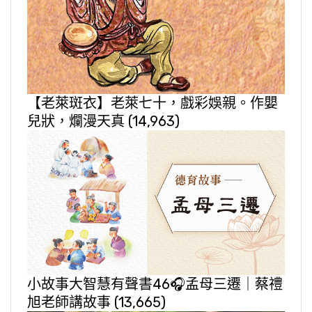
【老萊斑衣】老萊七十，戲彩娛親。作嬰
兒狀，爛漫天真
(14,963)
小故事大智慧有聲書46🎧孟母三遷｜蔡禮
旭老師講故事
(13,665)