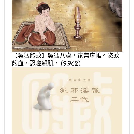
【吳猛飽蚊】吳猛八歲，家無床帷。恣蚊
飽血，恐噬親肌。
(9,962)