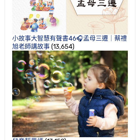
小故事大智慧有聲書46🎧孟母三遷｜蔡禮
旭老師講故事
(13,654)