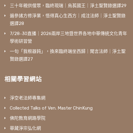
三十年親供僧眾，臨終現瑞｜烏萇國王｜淨土聖賢錄選譯29
遍參諸方修淨業，悟得真心生西方｜成注法師｜淨土聖賢錄
選譯28
7/28‒30直播｜2026兩岸三地暨世界各地中華傳統文化青年
學術研習營
一句「我根器鈍」，換來臨終端坐西歸｜聞言法師｜淨土聖
賢錄選譯27
相關學習網站
淨空老法師專集網
Collected Talks of Ven. Master ChinKung
佛陀教育網路學院
華藏淨宗弘化網