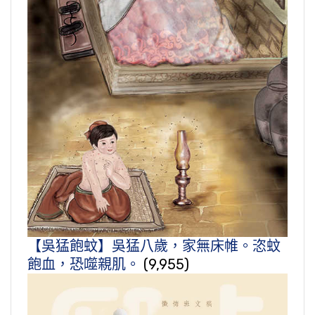
【吳猛飽蚊】吳猛八歲，家無床帷。恣蚊
飽血，恐噬親肌。
(9,955)