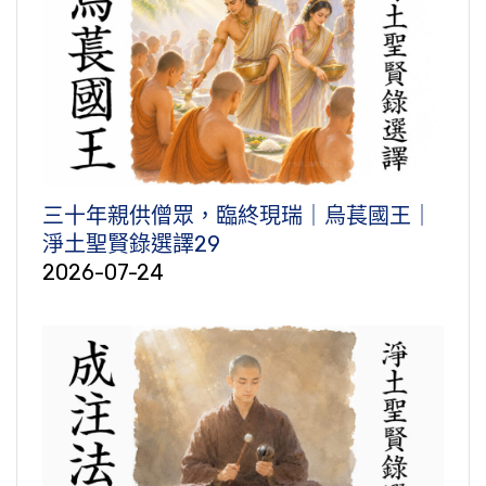
三十年親供僧眾，臨終現瑞｜烏萇國王｜
淨土聖賢錄選譯29
2026-07-24