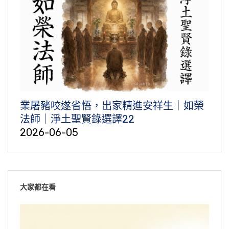
業屠豬咬遂省悟，出家精進安祥生｜如榮
法師｜淨土聖賢錄選譯22
2026-06-05
大家都在看