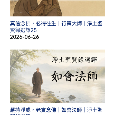
真信念佛，必得往生｜行策大師｜淨土聖
賢錄選譯25
2026-06-26
嚴持淨戒，老實念佛｜如會法師｜淨土聖