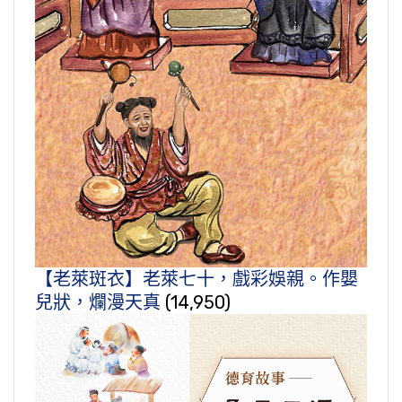
【老萊斑衣】老萊七十，戲彩娛親。作嬰
兒狀，爛漫天真
(14,950)