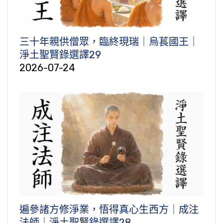
三十年親供僧眾，臨終現瑞｜烏萇國王｜
淨土聖賢錄選譯29
2026-07-24
遍參諸方修淨業，悟得真心生西方｜成注
法師｜淨土聖賢錄選譯28