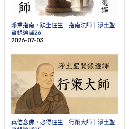
淨業指南，趺坐往生｜指南法師｜淨土聖
賢錄選譯26
2026-07-03
真信念佛，必得往生｜行策大師｜淨土聖