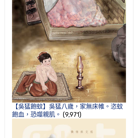
【吳猛飽蚊】吳猛八歲，家無床帷。恣蚊
飽血，恐噬親肌。
(9,971)