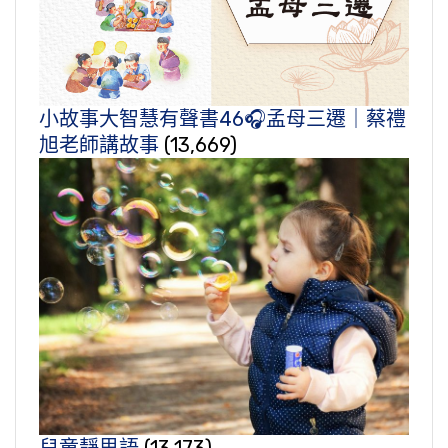
小故事大智慧有聲書46🎧孟母三遷｜蔡禮
旭老師講故事
(13,669)