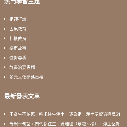
熱門學習主題
祖師行誼
因果教育
扎根教育
德育故事
懺悔專欄
群書治要專欄
多元文化網路電視
最新發表文章
不貪生不怕死，唯求往生淨土｜錢象祖｜淨土聖賢錄選譯31
母親一句話，四代都往生｜鐘離瑾（景融、松）｜淨土聖賢