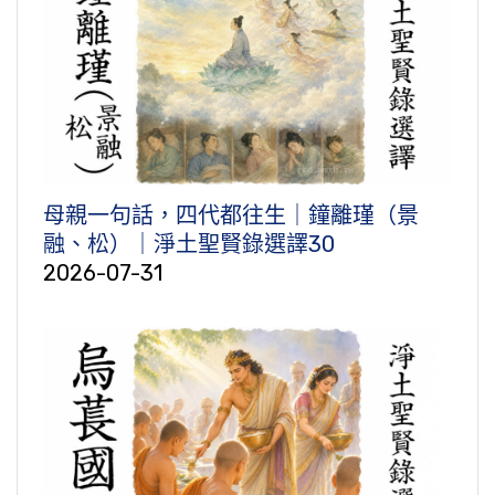
母親一句話，四代都往生｜鐘離瑾（景
融、松）｜淨土聖賢錄選譯30
2026-07-31