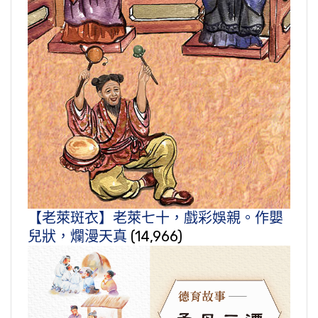
【老萊斑衣】老萊七十，戲彩娛親。作嬰
兒狀，爛漫天真
(14,966)