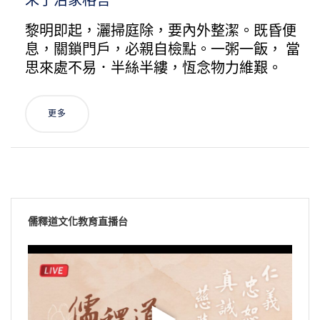
朱子治家格言
黎明即起，灑掃庭除，要內外整潔。既昏便
息，關鎖門戶，必親自檢點。一粥一飯， 當
思來處不易．半絲半縷，恆念物力維艱。
更多
儒釋道文化教育直播台