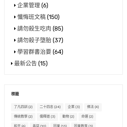
企業管理
(6)
懺悔班文稿
(150)
請勿殺生吃肉
(85)
請勿殺子墮胎
(37)
學習群書治要
(64)
最新公告
(15)
標籤
了凡四訓
(2)
二十四忠
(24)
企業
(3)
佛法
(4)
傳統教學
(2)
儒釋道
(3)
動物
(2)
命運
(2)
和平
(6)
善惡
(10)
因果
(13)
因果教育
(3)