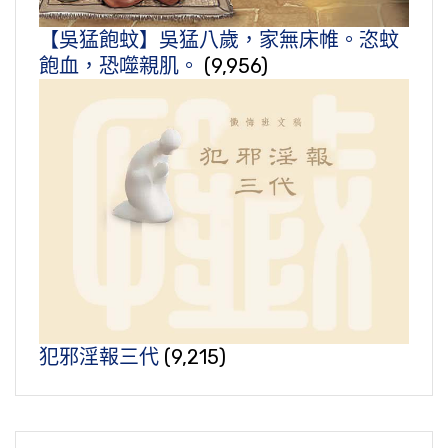
【吳猛飽蚊】吳猛八歲，家無床帷。恣蚊
飽血，恐噬親肌。
(9,956)
犯邪淫報三代
(9,215)