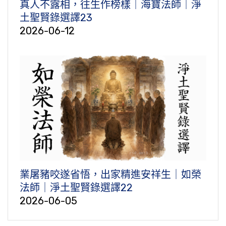
真人不露相，往生作榜樣｜海寶法師｜淨
土聖賢錄選譯23
2026-06-12
業屠豬咬遂省悟，出家精進安祥生｜如榮
法師｜淨土聖賢錄選譯22
2026-06-05