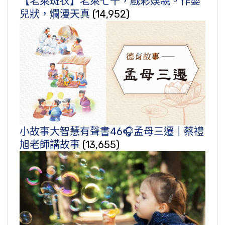
【老萊斑衣】老萊七十，戲彩娛親。作嬰
兒狀，爛漫天真
(14,952)
小故事大智慧有聲書46🎧孟母三遷｜蔡禮
旭老師講故事
(13,655)