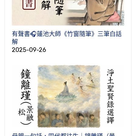
有聲書🎧蓮池大師《竹窗隨筆》三筆白話
解
2025-09-26