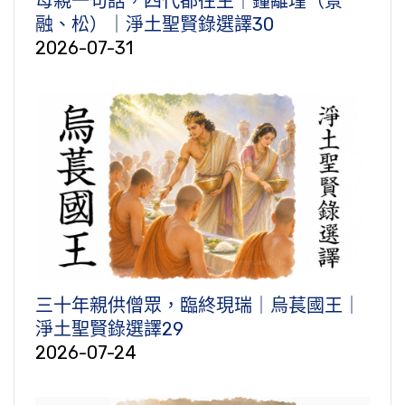
母親一句話，四代都往生｜鐘離瑾（景
融、松）｜淨土聖賢錄選譯30
2026-07-31
三十年親供僧眾，臨終現瑞｜烏萇國王｜
淨土聖賢錄選譯29
2026-07-24