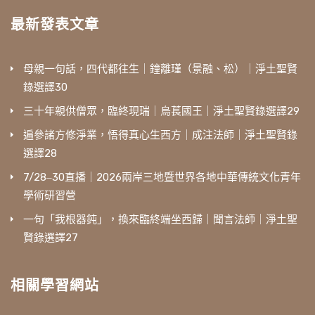
最新發表文章
母親一句話，四代都往生｜鐘離瑾（景融、松）｜淨土聖賢
錄選譯30
三十年親供僧眾，臨終現瑞｜烏萇國王｜淨土聖賢錄選譯29
遍參諸方修淨業，悟得真心生西方｜成注法師｜淨土聖賢錄
選譯28
7/28‒30直播｜2026兩岸三地暨世界各地中華傳統文化青年
學術研習營
一句「我根器鈍」，換來臨終端坐西歸｜聞言法師｜淨土聖
賢錄選譯27
相關學習網站