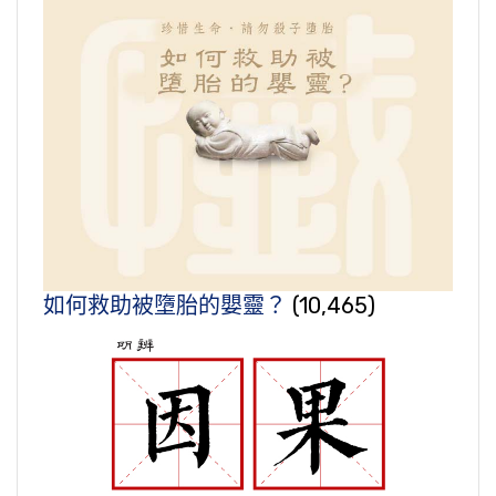
如何救助被墮胎的嬰靈？
(10,465)