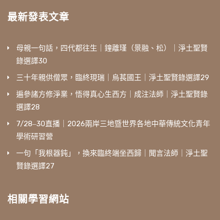
最新發表文章
母親一句話，四代都往生｜鐘離瑾（景融、松）｜淨土聖賢
錄選譯30
三十年親供僧眾，臨終現瑞｜烏萇國王｜淨土聖賢錄選譯29
遍參諸方修淨業，悟得真心生西方｜成注法師｜淨土聖賢錄
選譯28
7/28‒30直播｜2026兩岸三地暨世界各地中華傳統文化青年
學術研習營
一句「我根器鈍」，換來臨終端坐西歸｜聞言法師｜淨土聖
賢錄選譯27
相關學習網站