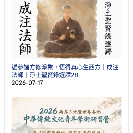
遍參諸方修淨業，悟得真心生西方｜成注
法師｜淨土聖賢錄選譯28
2026-07-17