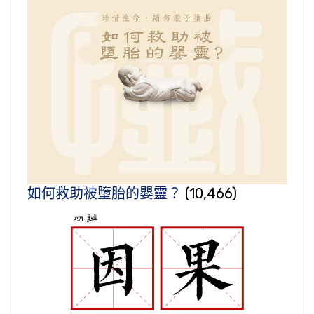
如何救助被墮胎的嬰靈？
(10,466)