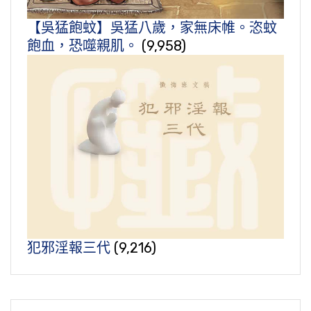
【吳猛飽蚊】吳猛八歲，家無床帷。恣蚊
飽血，恐噬親肌。
(9,958)
犯邪淫報三代
(9,216)