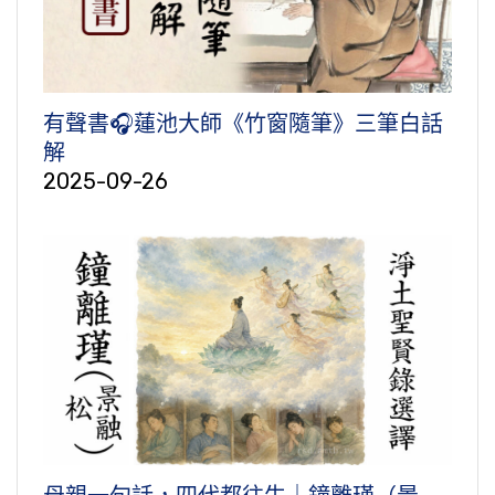
有聲書🎧蓮池大師《竹窗隨筆》三筆白話
解
2025-09-26