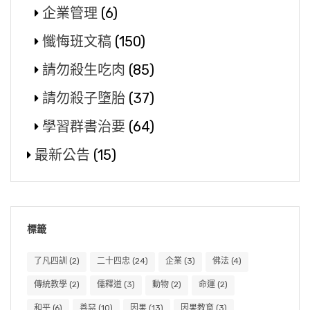
企業管理
(6)
懺悔班文稿
(150)
請勿殺生吃肉
(85)
請勿殺子墮胎
(37)
學習群書治要
(64)
最新公告
(15)
標籤
了凡四訓
(2)
二十四忠
(24)
企業
(3)
佛法
(4)
傳統教學
(2)
儒釋道
(3)
動物
(2)
命運
(2)
和平
(6)
善惡
(10)
因果
(13)
因果教育
(3)