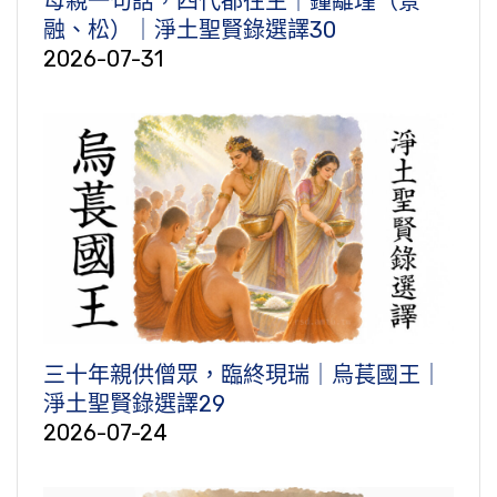
母親一句話，四代都往生｜鐘離瑾（景
融、松）｜淨土聖賢錄選譯30
2026-07-31
三十年親供僧眾，臨終現瑞｜烏萇國王｜
淨土聖賢錄選譯29
2026-07-24