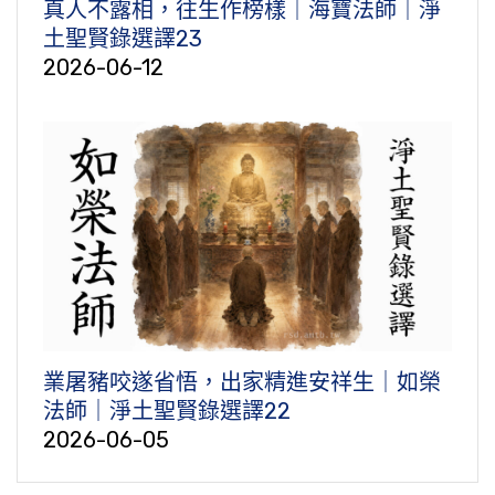
真人不露相，往生作榜樣｜海寶法師｜淨
土聖賢錄選譯23
2026-06-12
業屠豬咬遂省悟，出家精進安祥生｜如榮
法師｜淨土聖賢錄選譯22
2026-06-05