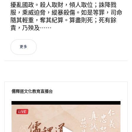
擾亂國政。殺人取財，傾人取位；誅降戮
服，乘威迫脅，縱暴殺傷。如是等罪，司命
隨其輕重，奪其紀算。算盡則死；死有餘
責，乃殃及⋯⋯
更多
儒釋道文化教育直播台