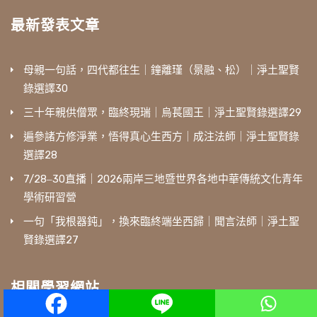
最新發表文章
母親一句話，四代都往生｜鐘離瑾（景融、松）｜淨土聖賢
錄選譯30
三十年親供僧眾，臨終現瑞｜烏萇國王｜淨土聖賢錄選譯29
遍參諸方修淨業，悟得真心生西方｜成注法師｜淨土聖賢錄
選譯28
7/28‒30直播｜2026兩岸三地暨世界各地中華傳統文化青年
學術研習營
一句「我根器鈍」，換來臨終端坐西歸｜聞言法師｜淨土聖
賢錄選譯27
相關學習網站