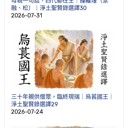
母親一句話，四代都往生｜鐘離瑾（景
融、松）｜淨土聖賢錄選譯30
2026-07-31
三十年親供僧眾，臨終現瑞｜烏萇國王｜
淨土聖賢錄選譯29
2026-07-24