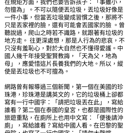
在規矩方面，我們也要告訴孩子：「事雖小，
勿擅為」。不可以隨便丟垃圾，丟垃圾好像是
一件小事，但當丟垃圾變成習慣之後，那將不
只是丟家裡的臉，還有可能會丟國家的臉 。曾
聽說過，爬山之時若不識路，就跟著有垃圾的
地方走。 往更深處想，那是人行為的悲哀，不
只沒有羞恥心，對於大自然也不懂得愛護。中
國人幾千年接受聖賢教誨，「天為父，地為
母」，應愛惜這片長養我們的大地。所以，縱
使是丟垃圾也不可擅為。
網路曾有報導過三個新聞，第一個在美國的珍
珠港，珍珠港是講英文的，它的垃圾桶上卻都
寫有一行中國字：「請把垃圾丟在此」，寫給
誰看？第二個在泰國的皇宮，也都是國際性的
旅遊重點，在廁所上也用中文寫：「便後請沖
廁」，寫給誰看？寫給中國人看。在巴黎的聖