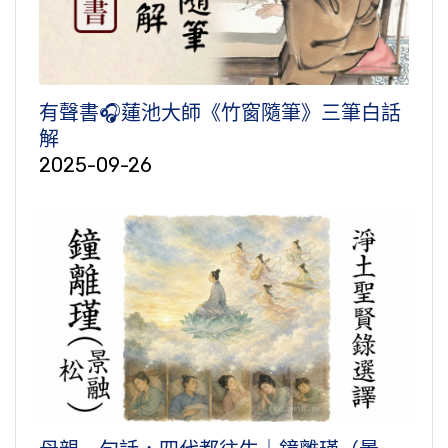
有聲書🎧蓮池大師《竹窗隨筆》三筆白話
解
2025-09-26