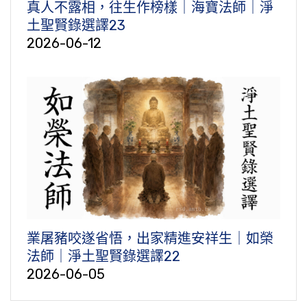
真人不露相，往生作榜樣｜海寶法師｜淨
土聖賢錄選譯23
2026-06-12
業屠豬咬遂省悟，出家精進安祥生｜如榮
法師｜淨土聖賢錄選譯22
2026-06-05