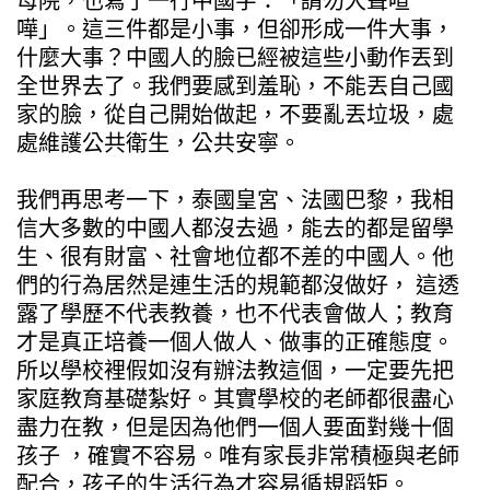
母院，也寫了一行中國字：「請勿大聲喧
嘩」。這三件都是小事，但卻形成一件大事，
什麼大事？中國人的臉已經被這些小動作丟到
全世界去了。我們要感到羞恥，不能丟自己國
家的臉，從自己開始做起，不要亂丟垃圾，處
處維護公共衛生，公共安寧。
我們再思考一下，泰國皇宮、法國巴黎，我相
信大多數的中國人都沒去過，能去的都是留學
生、很有財富、社會地位都不差的中國人。他
們的行為居然是連生活的規範都沒做好， 這透
露了學歷不代表教養，也不代表會做人；教育
才是真正培養一個人做人、做事的正確態度。
所以學校裡假如沒有辦法教這個，一定要先把
家庭教育基礎紮好。其實學校的老師都很盡心
盡力在教，但是因為他們一個人要面對幾十個
孩子 ，確實不容易。唯有家長非常積極與老師
配合，孩子的生活行為才容易循規蹈矩。