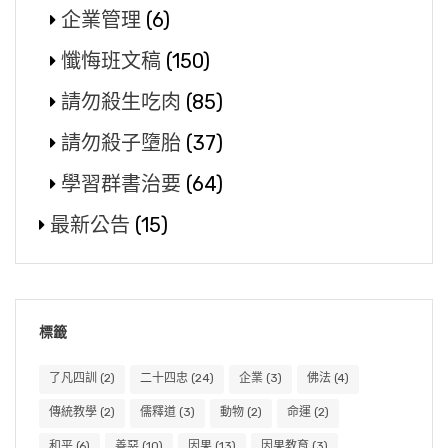
企業管理
(6)
懺悔班文稿
(150)
請勿殺生吃肉
(85)
請勿殺子墮胎
(37)
學習群書治要
(64)
最新公告
(15)
標籤
了凡四訓
(2)
二十四忠
(24)
企業
(3)
佛法
(4)
傳統教學
(2)
儒釋道
(3)
動物
(2)
命運
(2)
和平
(6)
善惡
(10)
因果
(13)
因果教育
(3)