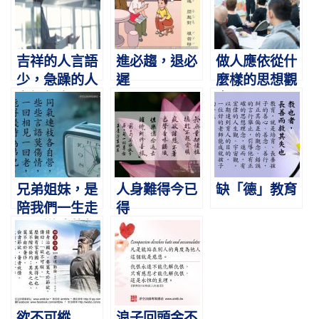
吉祥的人言語
進必趨，退必
做人應依從什
少，急躁的人
遲
麼樣的思想觀
言語很多
念
兄弟姐妹，是
人身難得今已
缺「德」教育
陪我們一生走
得
最長道路的親
人
欲不可縱
浪子回頭金不