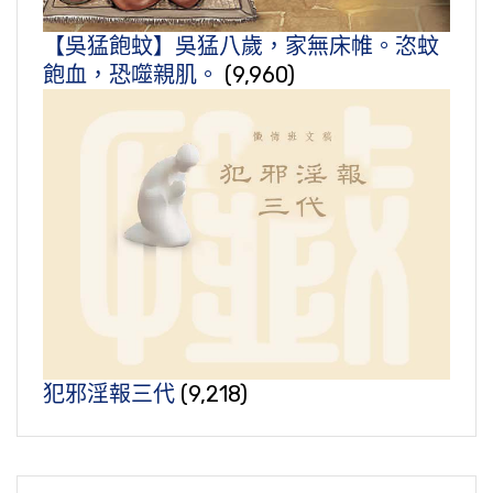
【吳猛飽蚊】吳猛八歲，家無床帷。恣蚊
飽血，恐噬親肌。
(9,960)
犯邪淫報三代
(9,218)