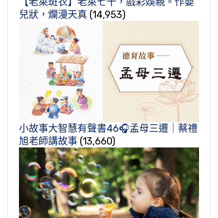
【老萊斑衣】老萊七十，戲彩娛親。作嬰
兒狀，爛漫天真
(14,953)
小故事大智慧有聲書46🎧孟母三遷｜蔡禮
旭老師講故事
(13,660)