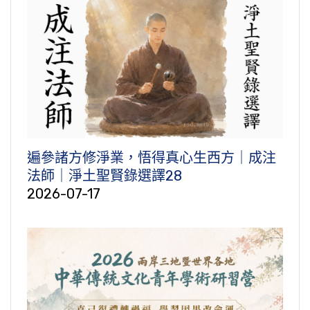
遍參諸方修淨業，悟得真心生西方｜成注
法師｜淨土聖賢錄選譯28
2026-07-17