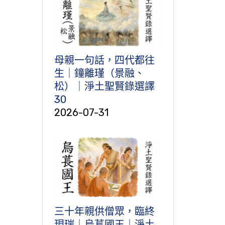
母親一句話，四代都往
生｜鐘離瑾（景融、
松）｜淨土聖賢錄選譯
30
2026-07-31
三十年親供僧眾，臨終
現瑞｜烏萇國王｜淨土