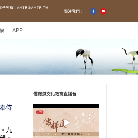
電子郵箱：AMTB@AMTB.TW
關注我們：
福
APP
儒釋道文化教育直播台
奉侍
。九