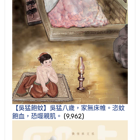
【吳猛飽蚊】吳猛八歲，家無床帷。恣蚊
飽血，恐噬親肌。
(9,962)