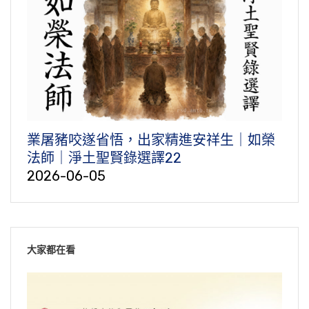
業屠豬咬遂省悟，出家精進安祥生｜如榮
法師｜淨土聖賢錄選譯22
2026-06-05
大家都在看