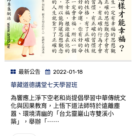
最新公告
2022-01-18
華藏道德講堂七天學習班
為響應上淨下空老和尚提倡學習中華傳統文
化與因果教育，上悟下道法師特於遠離塵
囂、環境清幽的「台北靈巖山寺雙溪小
築」，舉辦「⋯⋯