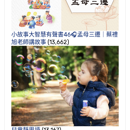
小故事大智慧有聲書46🎧孟母三遷｜蔡禮
旭老師講故事
(13,662)