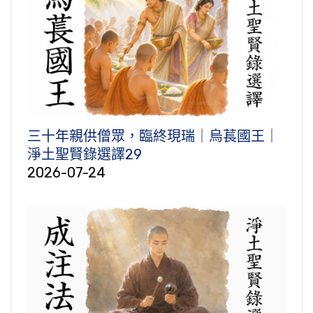
三十年親供僧眾，臨終現瑞｜烏萇國王｜
淨土聖賢錄選譯29
2026-07-24