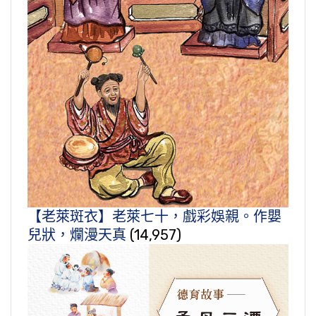
【老萊斑衣】老萊七十，戲彩娛親。作嬰
兒狀，爛漫天真
(14,957)