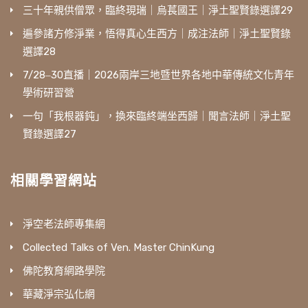
三十年親供僧眾，臨終現瑞｜烏萇國王｜淨土聖賢錄選譯29
遍參諸方修淨業，悟得真心生西方｜成注法師｜淨土聖賢錄
選譯28
7/28‒30直播｜2026兩岸三地暨世界各地中華傳統文化青年
學術研習營
一句「我根器鈍」，換來臨終端坐西歸｜聞言法師｜淨土聖
賢錄選譯27
相關學習網站
淨空老法師專集網
Collected Talks of Ven. Master ChinKung
佛陀教育網路學院
華藏淨宗弘化網