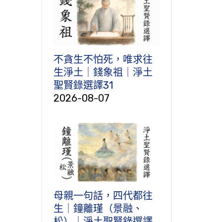
不貪生不怕死，唯求往
生淨土｜錢象祖｜淨土
聖賢錄選譯31
2026-08-07
母親一句話，四代都往
生｜鐘離瑾（景融、
松）｜淨土聖賢錄選譯