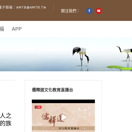
電子郵箱：AMTB@AMTB.TW
關注我們：
福
APP
儒釋道文化教育直播台
人之
的族