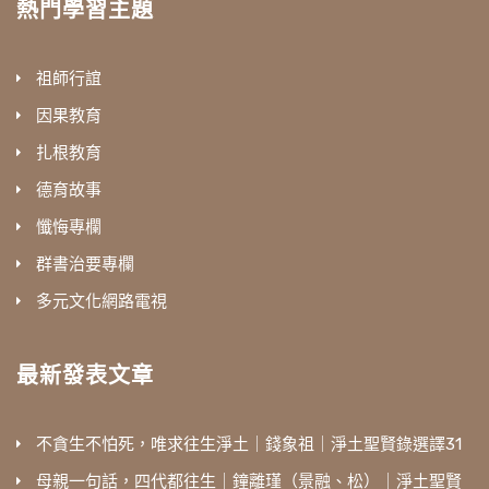
熱門學習主題
祖師行誼
因果教育
扎根教育
德育故事
懺悔專欄
群書治要專欄
多元文化網路電視
最新發表文章
不貪生不怕死，唯求往生淨土｜錢象祖｜淨土聖賢錄選譯31
母親一句話，四代都往生｜鐘離瑾（景融、松）｜淨土聖賢