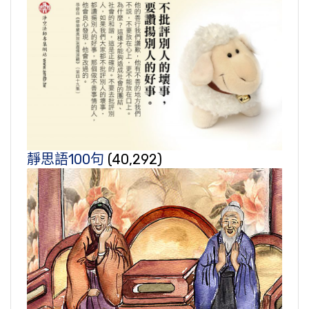
靜思語100句
(40,292)