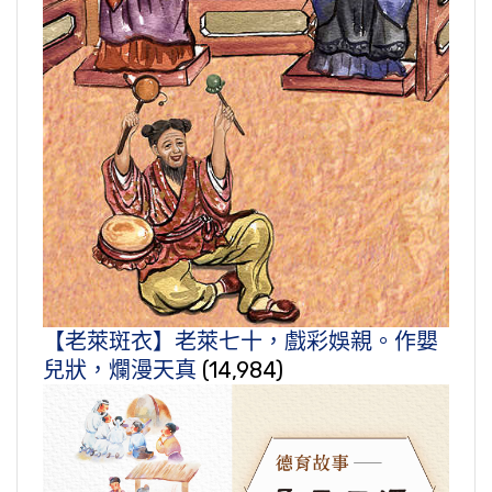
【老萊斑衣】老萊七十，戲彩娛親。作嬰
兒狀，爛漫天真
(14,984)