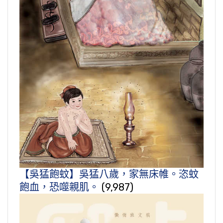
【吳猛飽蚊】吳猛八歲，家無床帷。恣蚊
飽血，恐噬親肌。
(9,987)