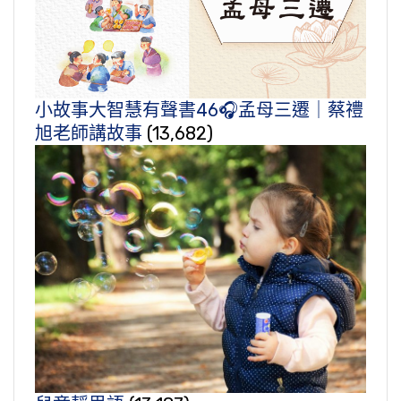
小故事大智慧有聲書46🎧孟母三遷｜蔡禮
旭老師講故事
(13,682)