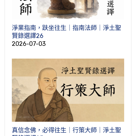
淨業指南，趺坐往生｜指南法師｜淨土聖
賢錄選譯26
2026-07-03
真信念佛，必得往生｜行策大師｜淨土聖