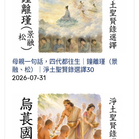
母親一句話，四代都往生｜鐘離瑾（景
融、松）｜淨土聖賢錄選譯30
2026-07-31