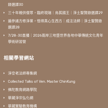
錄選譯30
三十年親供僧眾，臨終現瑞｜烏萇國王｜淨土聖賢錄選譯29
遍參諸方修淨業，悟得真心生西方｜成注法師｜淨土聖賢錄
選譯28
7/28‒30直播｜2026兩岸三地暨世界各地中華傳統文化青年
學術研習營
相關學習網站
淨空老法師專集網
Collected Talks of Ven. Master ChinKung
佛陀教育網路學院
華藏淨宗弘化網
華藏實驗教育機構