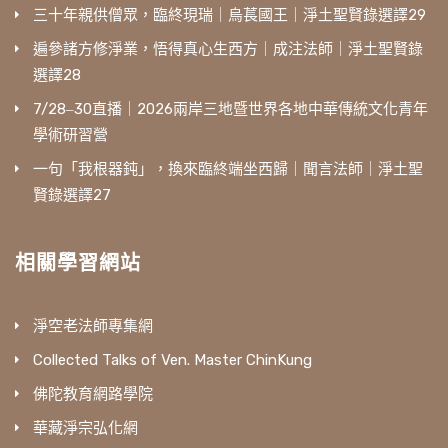
三十年親供僧眾，臨終現瑞｜烏萇國王｜淨土聖賢錄選譯29
遍參諸方修淨業，悟得真心生西方｜成注法師｜淨土聖賢錄
選譯28
7/28‒30直播｜2026兩岸三地暨世界各地中華傳統文化青年
學術研習營
一句「我根器鈍」，換來臨終端坐西歸｜聞言法師｜淨土聖
賢錄選譯27
相關學習網站
淨空老法師專集網
Collected Talks of Ven. Master ChinKung
佛陀教育網路學院
華藏淨宗弘化網