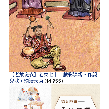
【老萊斑衣】老萊七十，戲彩娛親。作嬰
兒狀，爛漫天真
(14,955)