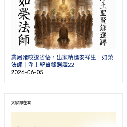
業屠豬咬遂省悟，出家精進安祥生｜如榮
法師｜淨土聖賢錄選譯22
2026-06-05
大家都在看