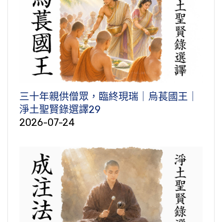
三十年親供僧眾，臨終現瑞｜烏萇國王｜
淨土聖賢錄選譯29
2026-07-24