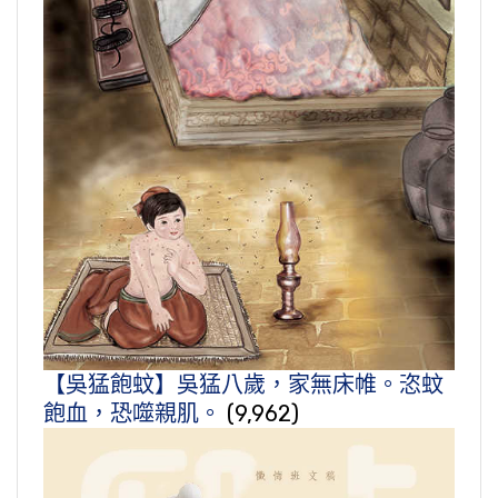
【吳猛飽蚊】吳猛八歲，家無床帷。恣蚊
飽血，恐噬親肌。
(9,962)