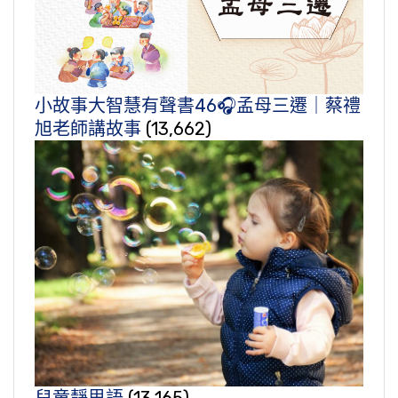
小故事大智慧有聲書46🎧孟母三遷｜蔡禮
旭老師講故事
(13,662)