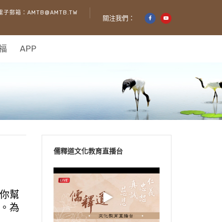
電子郵箱：AMTB@AMTB.TW
關注我們：
福
APP
儒釋道文化教育直播台
你幫
。為