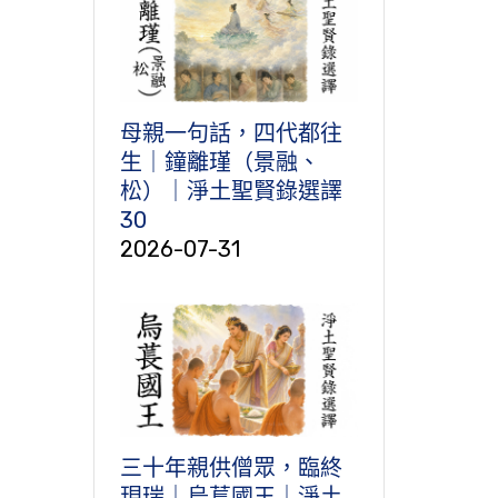
母親一句話，四代都往
生｜鐘離瑾（景融、
松）｜淨土聖賢錄選譯
30
2026-07-31
三十年親供僧眾，臨終
現瑞｜烏萇國王｜淨土