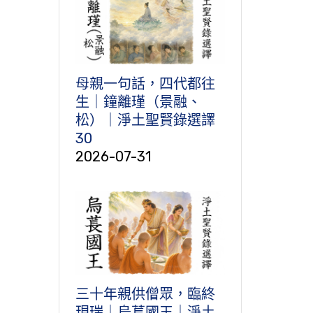
母親一句話，四代都往
生｜鐘離瑾（景融、
松）｜淨土聖賢錄選譯
30
2026-07-31
三十年親供僧眾，臨終
現瑞｜烏萇國王｜淨土