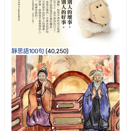
靜思語100句
(40,250)