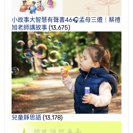
小故事大智慧有聲書46🎧孟母三遷｜蔡禮
旭老師講故事
(13,675)
兒童靜思語
(13,178)