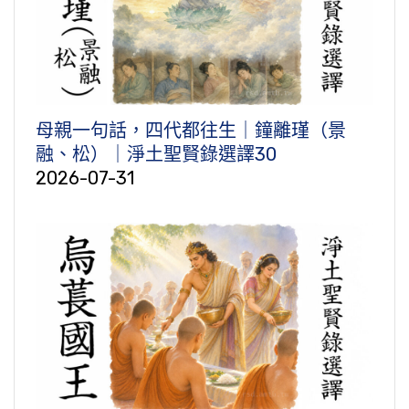
母親一句話，四代都往生｜鐘離瑾（景
融、松）｜淨土聖賢錄選譯30
2026-07-31