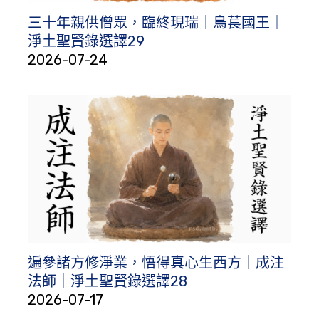
三十年親供僧眾，臨終現瑞｜烏萇國王｜
淨土聖賢錄選譯29
2026-07-24
遍參諸方修淨業，悟得真心生西方｜成注
法師｜淨土聖賢錄選譯28
2026-07-17