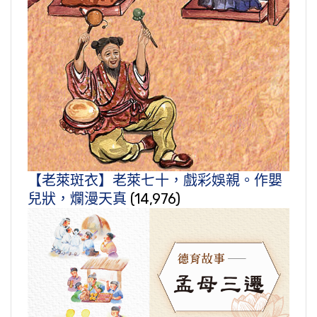
【老萊斑衣】老萊七十，戲彩娛親。作嬰
兒狀，爛漫天真
(14,976)