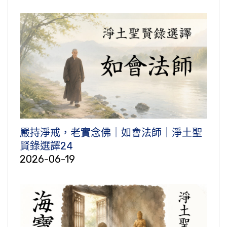
嚴持淨戒，老實念佛｜如會法師｜淨土聖
賢錄選譯24
2026-06-19