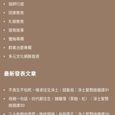
祖師行誼
因果教育
扎根教育
德育故事
懺悔專欄
群書治要專欄
多元文化網路電視
最新發表文章
不貪生不怕死，唯求往生淨土｜錢象祖｜淨土聖賢錄選譯31
母親一句話，四代都往生｜鐘離瑾（景融、松）｜淨土聖賢
錄選譯30
三十年親供僧眾，臨終現瑞｜烏萇國王｜淨土聖賢錄選譯29