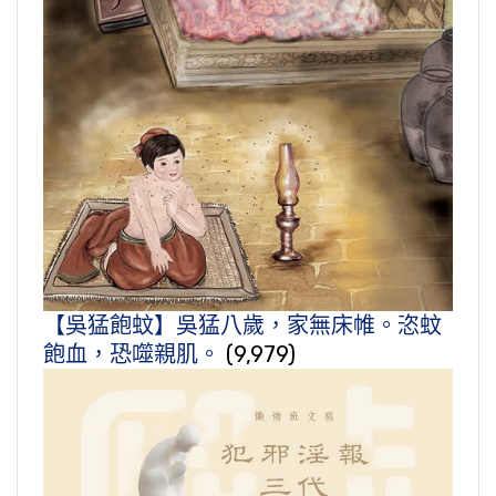
【吳猛飽蚊】吳猛八歲，家無床帷。恣蚊
飽血，恐噬親肌。
(9,979)