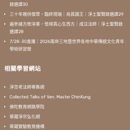
錄選譯30
三十年親供僧眾，臨終現瑞｜烏萇國王｜淨土聖賢錄選譯29
遍參諸方修淨業，悟得真心生西方｜成注法師｜淨土聖賢錄
選譯28
7/28‒30直播｜2026兩岸三地暨世界各地中華傳統文化青年
學術研習營
相關學習網站
淨空老法師專集網
Collected Talks of Ven. Master ChinKung
佛陀教育網路學院
華藏淨宗弘化網
華藏實驗教育機構