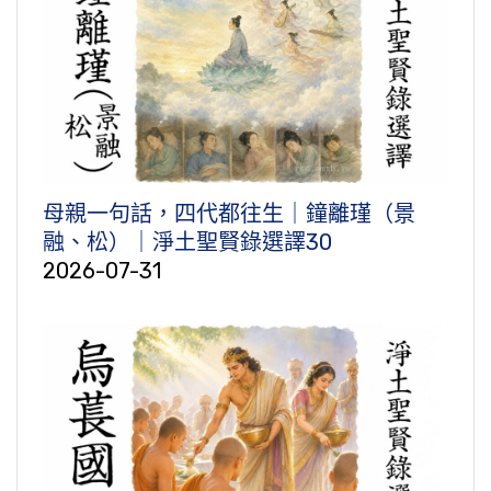
母親一句話，四代都往生｜鐘離瑾（景
融、松）｜淨土聖賢錄選譯30
2026-07-31