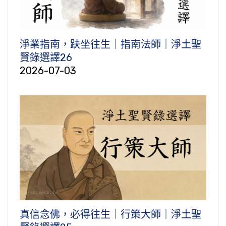
淨業指南，趺坐往生｜指南法師｜淨土聖
賢錄選譯26
2026-07-03
真信念佛，必得往生｜行策大師｜淨土聖