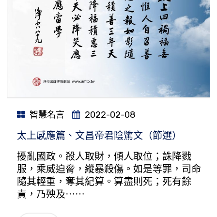
智慧名言
2022-02-08
太上感應篇、文昌帝君陰騭文（節選）
擾亂國政。殺人取財，傾人取位；誅降戮
服，乘威迫脅，縱暴殺傷。如是等罪，司命
隨其輕重，奪其紀算。算盡則死；死有餘
責，乃殃及⋯⋯