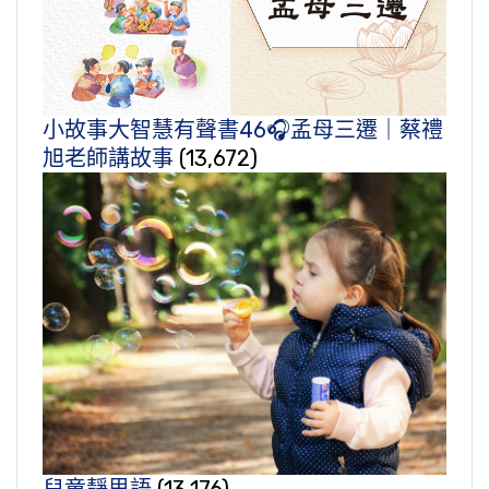
小故事大智慧有聲書46🎧孟母三遷｜蔡禮
旭老師講故事
(13,672)