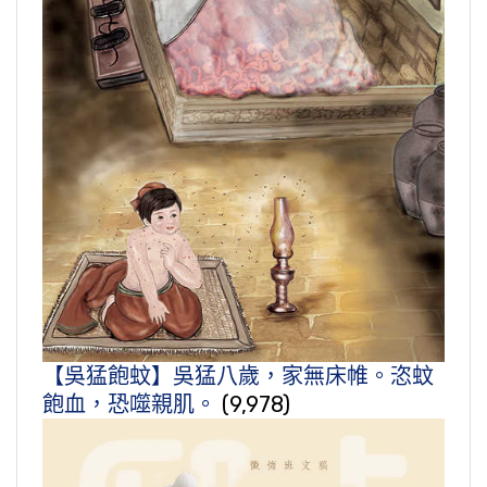
【吳猛飽蚊】吳猛八歲，家無床帷。恣蚊
飽血，恐噬親肌。
(9,978)