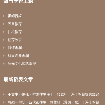
熱門學習主題
祖師行誼
因果教育
扎根教育
德育故事
懺悔專欄
群書治要專欄
多元文化網路電視
最新發表文章
不貪生不怕死，唯求往生淨土｜錢象祖｜淨土聖賢錄選譯31
母親一句話，四代都往生｜鐘離瑾（景融、松）｜淨土聖賢