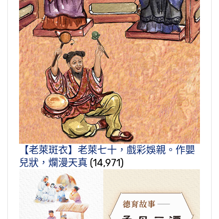
【老萊斑衣】老萊七十，戲彩娛親。作嬰
兒狀，爛漫天真
(14,971)