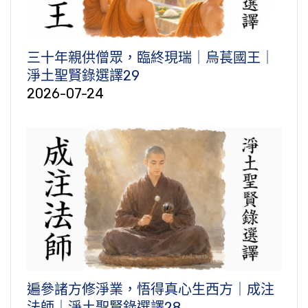
三十年親供僧眾，臨終現瑞｜烏萇國王｜
淨土聖賢錄選譯29
2026-07-24
遍參諸方修淨業，悟得真心生西方｜成注
法師｜淨土聖賢錄選譯28