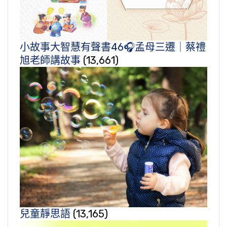
小故事大智慧有聲書46🎧孟母三遷｜蔡禮
旭老師講故事
(13,661)
兒童靜思語
(13,165)