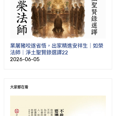
業屠豬咬遂省悟，出家精進安祥生｜如榮
法師｜淨土聖賢錄選譯22
2026-06-05
大家都在看