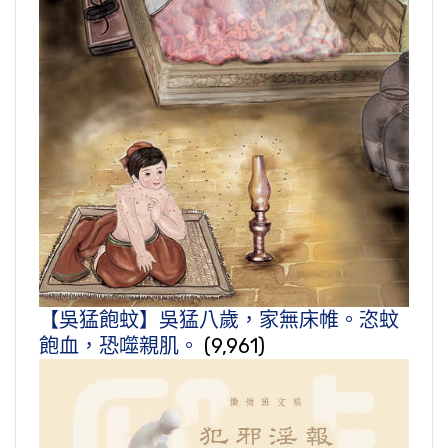
【吳猛飽蚊】吳猛八歲，家無床帷。恣蚊
飽血，恐噬親肌。
(9,961)