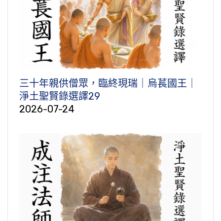
三十年親供僧眾，臨終現瑞｜烏萇國王｜
淨土聖賢錄選譯29
2026-07-24