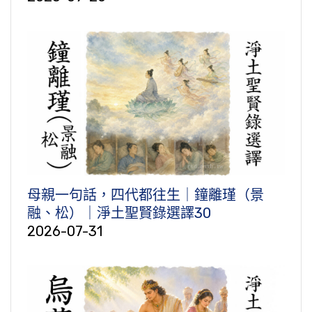
母親一句話，四代都往生｜鐘離瑾（景
融、松）｜淨土聖賢錄選譯30
2026-07-31