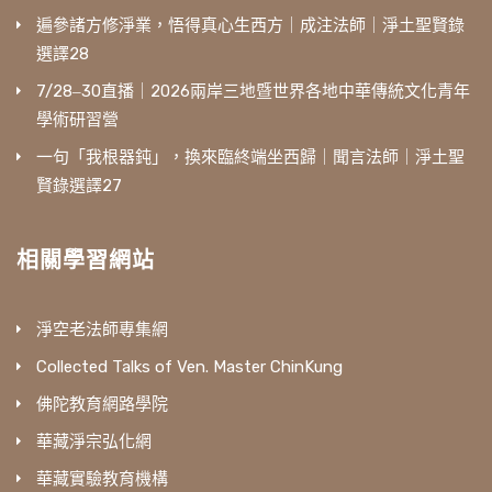
遍參諸方修淨業，悟得真心生西方｜成注法師｜淨土聖賢錄
選譯28
7/28‒30直播｜2026兩岸三地暨世界各地中華傳統文化青年
學術研習營
一句「我根器鈍」，換來臨終端坐西歸｜聞言法師｜淨土聖
賢錄選譯27
相關學習網站
淨空老法師專集網
Collected Talks of Ven. Master ChinKung
佛陀教育網路學院
華藏淨宗弘化網
華藏實驗教育機構