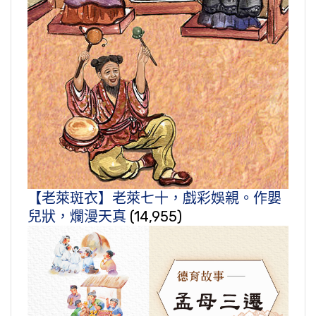
【老萊斑衣】老萊七十，戲彩娛親。作嬰
兒狀，爛漫天真
(14,955)