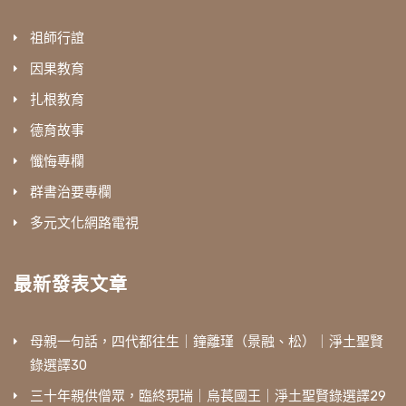
祖師行誼
因果教育
扎根教育
德育故事
懺悔專欄
群書治要專欄
多元文化網路電視
最新發表文章
母親一句話，四代都往生｜鐘離瑾（景融、松）｜淨土聖賢
錄選譯30
三十年親供僧眾，臨終現瑞｜烏萇國王｜淨土聖賢錄選譯29