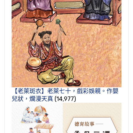
【老萊斑衣】老萊七十，戲彩娛親。作嬰
兒狀，爛漫天真
(14,977)