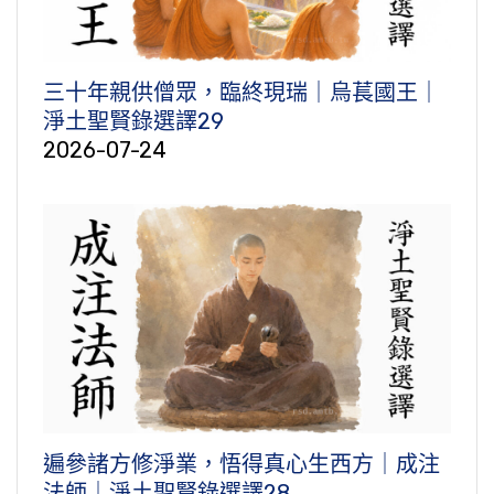
三十年親供僧眾，臨終現瑞｜烏萇國王｜
淨土聖賢錄選譯29
2026-07-24
遍參諸方修淨業，悟得真心生西方｜成注
法師｜淨土聖賢錄選譯28