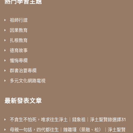
熱門學習主題
祖師行誼
因果教育
扎根教育
德育故事
懺悔專欄
群書治要專欄
多元文化網路電視
最新發表文章
不貪生不怕死，唯求往生淨土｜錢象祖｜淨土聖賢錄選譯31
母親一句話，四代都往生｜鐘離瑾（景融、松）｜淨土聖賢