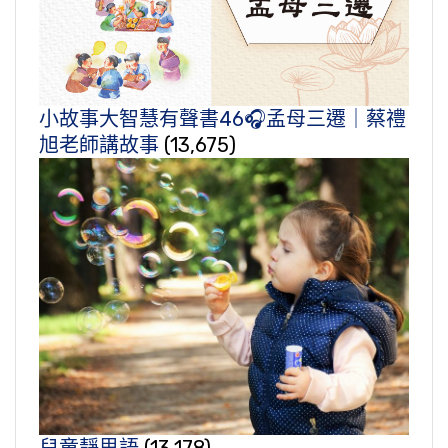
小故事大智慧有聲書46🎧孟母三遷｜蔡禮
旭老師講故事
(13,675)