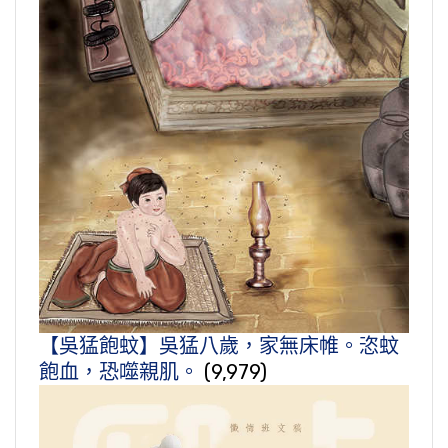
【吳猛飽蚊】吳猛八歲，家無床帷。恣蚊
飽血，恐噬親肌。
(9,979)