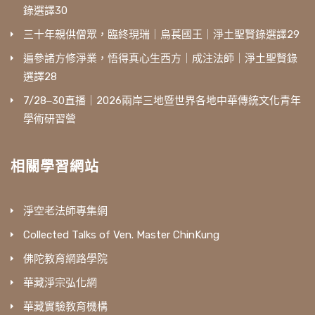
錄選譯30
三十年親供僧眾，臨終現瑞｜烏萇國王｜淨土聖賢錄選譯29
遍參諸方修淨業，悟得真心生西方｜成注法師｜淨土聖賢錄
選譯28
7/28‒30直播｜2026兩岸三地暨世界各地中華傳統文化青年
學術研習營
相關學習網站
淨空老法師專集網
Collected Talks of Ven. Master ChinKung
佛陀教育網路學院
華藏淨宗弘化網
華藏實驗教育機構