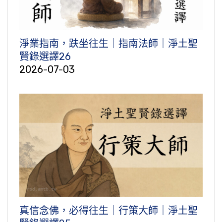
淨業指南，趺坐往生｜指南法師｜淨土聖
賢錄選譯26
2026-07-03
真信念佛，必得往生｜行策大師｜淨土聖