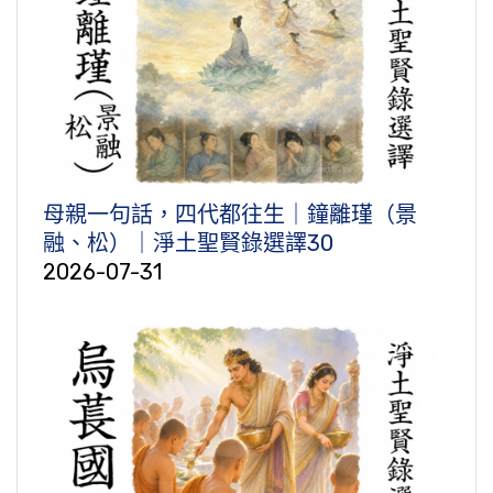
母親一句話，四代都往生｜鐘離瑾（景
融、松）｜淨土聖賢錄選譯30
2026-07-31