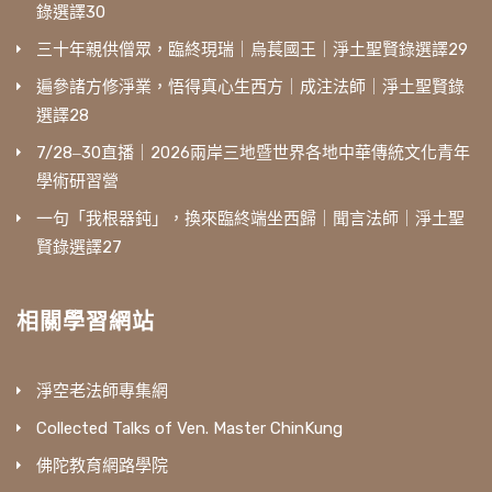
錄選譯30
三十年親供僧眾，臨終現瑞｜烏萇國王｜淨土聖賢錄選譯29
遍參諸方修淨業，悟得真心生西方｜成注法師｜淨土聖賢錄
選譯28
7/28‒30直播｜2026兩岸三地暨世界各地中華傳統文化青年
學術研習營
一句「我根器鈍」，換來臨終端坐西歸｜聞言法師｜淨土聖
賢錄選譯27
相關學習網站
淨空老法師專集網
Collected Talks of Ven. Master ChinKung
佛陀教育網路學院