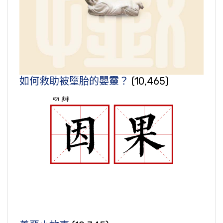
如何救助被墮胎的嬰靈？
(10,465)