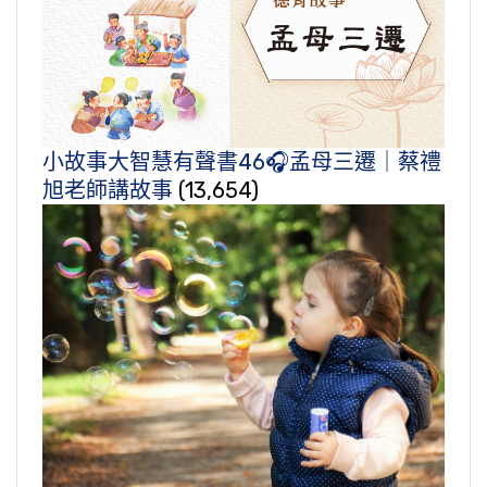
小故事大智慧有聲書46🎧孟母三遷｜蔡禮
旭老師講故事
(13,654)