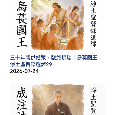
三十年親供僧眾，臨終現瑞｜烏萇國王｜
淨土聖賢錄選譯29
2026-07-24