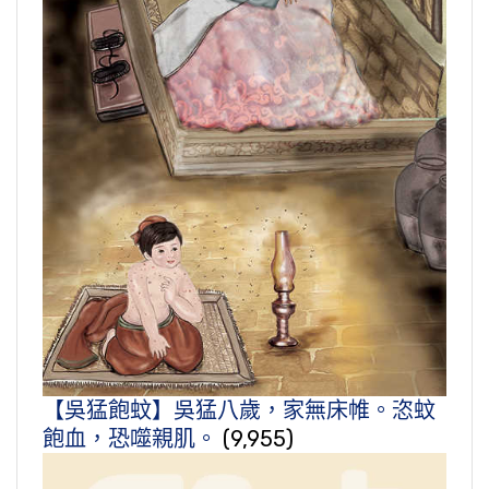
【吳猛飽蚊】吳猛八歲，家無床帷。恣蚊
飽血，恐噬親肌。
(9,955)