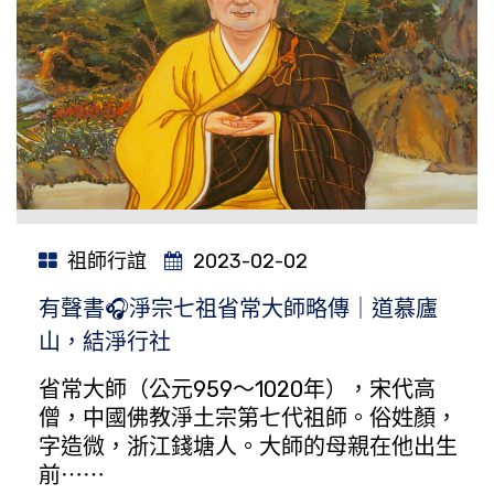
祖師行誼
2023-02-02
有聲書🎧淨宗七祖省常大師略傳｜道慕廬
山，結淨行社
省常大師（公元959～1020年），宋代高
僧，中國佛教淨土宗第七代祖師。俗姓顏，
字造微，浙江錢塘人。大師的母親在他出生
前⋯⋯