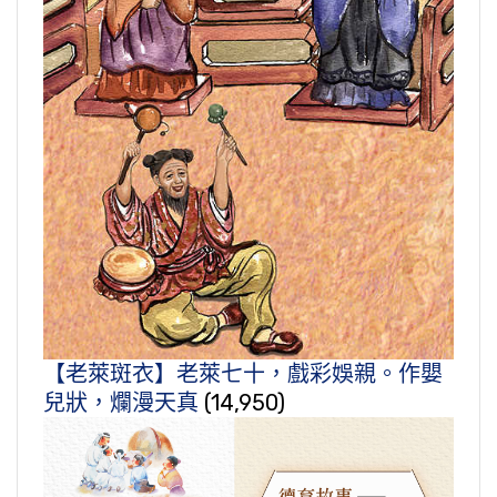
【老萊斑衣】老萊七十，戲彩娛親。作嬰
兒狀，爛漫天真
(14,950)