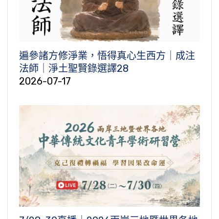
遍參諸方修淨業，悟得真心生西方｜成注
法師｜淨土聖賢錄選譯28
2026-07-17