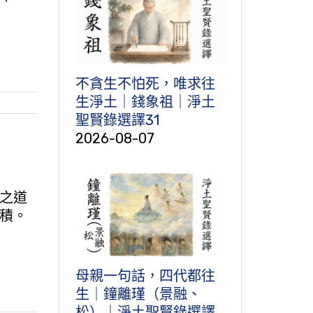
不貪生不怕死，唯求往
生淨土｜錢象祖｜淨土
聖賢錄選譯31
2026-08-07
之道
積。
母親一句話，四代都往
生｜鐘離瑾（景融、
松）｜淨土聖賢錄選譯