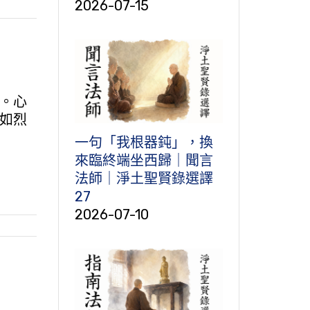
2026-07-15
。心
如烈
一句「我根器鈍」，換
來臨終端坐西歸｜聞言
法師｜淨土聖賢錄選譯
27
2026-07-10