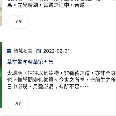
馬。先兄晴湖，嘗遇之途中，苦邀⋯⋯
更多
智慧名言
2022-02-01
草堂警句精華第五集
太聰明，往往以氣凌物，非養德之道，亦非全身
也。惟學問變化氣質。今世之所享，皆前生之所
日中必昃，月盈必虧；有所不足⋯⋯
更多