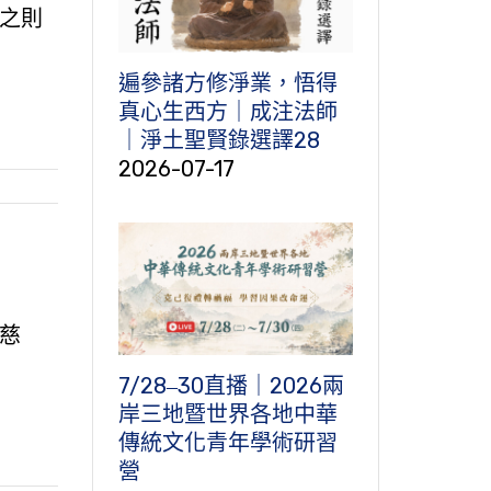
之則
遍參諸方修淨業，悟得
真心生西方｜成注法師
｜淨土聖賢錄選譯28
2026-07-17
慈
7/28‒30直播｜2026兩
岸三地暨世界各地中華
傳統文化青年學術研習
營