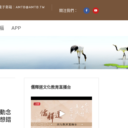
電子郵箱：AMTB@AMTB.TW
關注我們：
福
APP
儒釋道文化教育直播台
動念
想錯