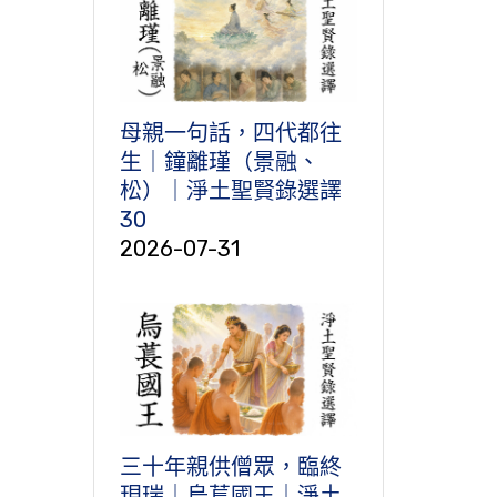
母親一句話，四代都往
生｜鐘離瑾（景融、
松）｜淨土聖賢錄選譯
30
2026-07-31
三十年親供僧眾，臨終
現瑞｜烏萇國王｜淨土