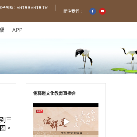
電子郵箱：AMTB@AMTB.TW
關注我們：
福
APP
儒釋道文化教育直播台
到三
固。