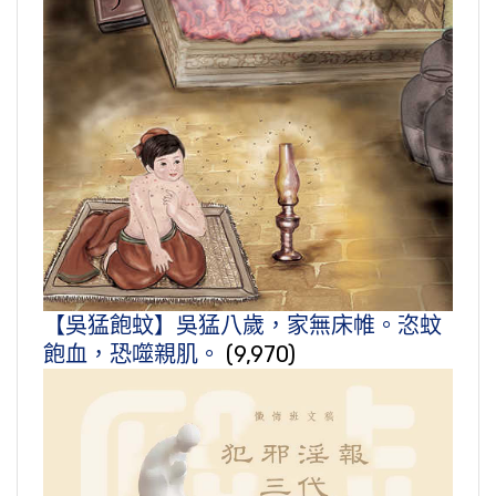
【吳猛飽蚊】吳猛八歲，家無床帷。恣蚊
飽血，恐噬親肌。
(9,970)