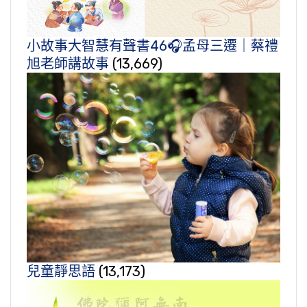
小故事大智慧有聲書46🎧孟母三遷｜蔡禮
旭老師講故事
(13,669)
兒童靜思語
(13,173)