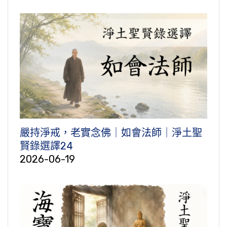
嚴持淨戒，老實念佛｜如會法師｜淨土聖
賢錄選譯24
2026-06-19