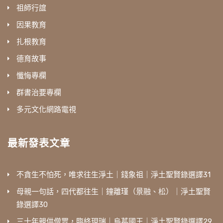
祖師行誼
因果教育
扎根教育
德育故事
懺悔專欄
群書治要專欄
多元文化網路電視
最新發表文章
不貪生不怕死，唯求往生淨土｜錢象祖｜淨土聖賢錄選譯31
母親一句話，四代都往生｜鐘離瑾（景融、松）｜淨土聖賢
錄選譯30
三十年親供僧眾，臨終現瑞｜烏萇國王｜淨土聖賢錄選譯29