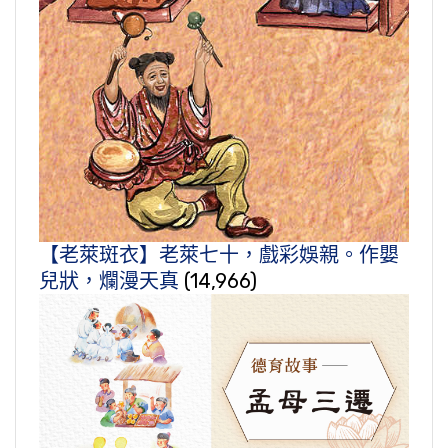
【老萊斑衣】老萊七十，戲彩娛親。作嬰
兒狀，爛漫天真
(14,966)