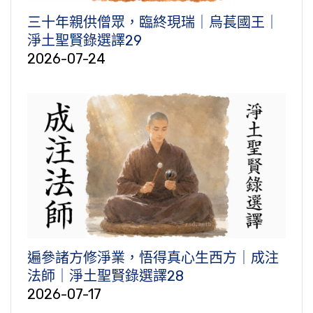
三十年親供僧眾，臨終現瑞｜烏萇國王｜
淨土聖賢錄選譯29
2026-07-24
遍參諸方修淨業，悟得真心生西方｜成注
法師｜淨土聖賢錄選譯28
2026-07-17