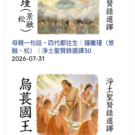
母親一句話，四代都往生｜鐘離瑾（景
融、松）｜淨土聖賢錄選譯30
2026-07-31